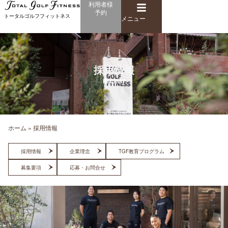
メ
利用者様
内
予約
ニ
トータルゴルフフィットネス
容
メニュー
ュ
を
ー
ス
キ
ッ
採用情報
プ
RECRUIT
ホーム
»
採用情報
採用情報
企業理念
TGF教育プログラム
募集要項
応募・お問合せ