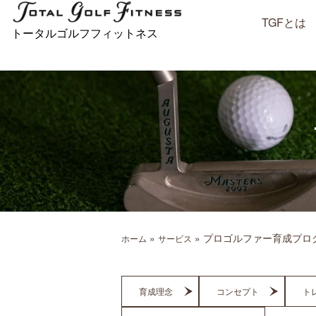
内
TGFとは
容
トータルゴルフフィットネス
を
ス
キ
ッ
プ
»
»
プロゴルファー育成プロ
ホーム
サービス
育成理念
コンセプト
ト