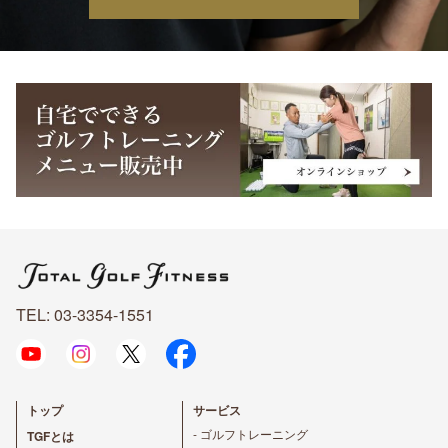
1.当社は，利用目的が変更前と関連性を有すると合理的に
認められる場合に限り，個人情報の利用目的を変更するも
のとします。
2.利用目的の変更を行った場合には，変更後の目的につい
て，当社所定の方法により，ユーザーに通知し，または本
ウェブサイト上に公表するものとします。
第5条（個人情報の第三者提供）
1.当社は，次に掲げる場合を除いて，あらかじめユーザー
の同意を得ることなく，第三者に個人情報を提供すること
はありません。ただし，個人情報保護法その他の法令で認
められる場合を除きます。
① 人の生命，身体または財産の保護のために必要がある場
合であって，本人の同意を得ることが困難であるとき
② 公衆衛生の向上または児童の健全な育成の推進のために
特に必要がある場合であって，本人の同意を得ることが困
難であるとき
③ 国の機関もしくは地方公共団体またはその委託を受けた
TEL: 03-3354-1551
者が法令の定める事務を遂行することに対して協力する必
要がある場合であって，本人の同意を得ることにより当該
事務の遂行に支障を及ぼすおそれがあるとき
2.前項の定めにかかわらず，次に掲げる場合には，当該情
報の提供先は第三者に該当しないものとします。
① 当社が利用目的の達成に必要な範囲内において個人情報
トップ
サービス
の取扱いの全部または一部を委託する場合
② 合併その他の事由による事業の承継に伴って個人情報が
- ゴルフトレーニング
TGFとは