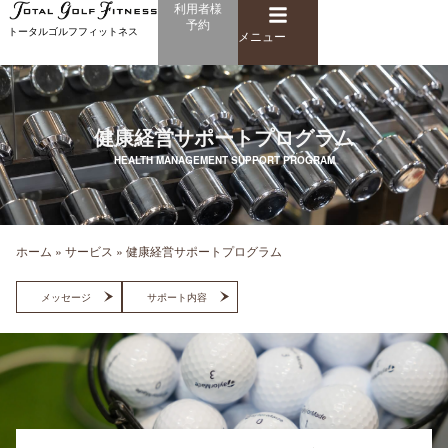
メ
利用者様
内
予約
ニ
トータルゴルフフィットネス
容
メニュー
ュ
を
ー
ス
キ
ッ
健康経営サポートプログラム
プ
HEALTH MANAGEMENT SUPPORT PROGRAM
ホーム
»
サービス
»
健康経営サポートプログラム
メッセージ
サポート内容