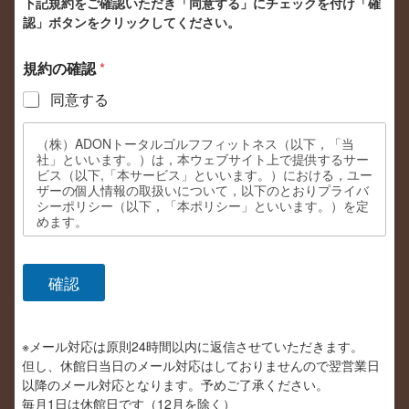
下記規約をご確認いただき「同意する」にチェックを付け「確
認」ボタンをクリックしてください。
規約の確認
*
同意する
（株）ADONトータルゴルフフィットネス（以下，「当
社」といいます。）は，本ウェブサイト上で提供するサー
ビス（以下,「本サービス」といいます。）における，ユー
ザーの個人情報の取扱いについて，以下のとおりプライバ
シーポリシー（以下，「本ポリシー」といいます。）を定
めます。
第1条（個人情報）
「個人情報」とは，個人情報保護法にいう「個人情報」を
確認
指すものとし，生存する個人に関する情報であって，当該
情報に含まれる氏名，生年月日，住所，電話番号，連絡先
その他特定の個人を識別できる情報（個人識別情報）を指
します。
※メール対応は原則24時間以内に返信させていただきます。
第2条（個人情報の収集方法）
但し、休館日当日のメール対応はしておりませんので翌営業日
当社は，ユーザーが利用登録をする際に氏名，生年月日，
以降のメール対応となります。予めご了承ください。
住所，メールアドレス，クレジットカード番号，などの個
毎月1日は休館日です（12月を除く）
人情報をお尋ねすることがあります。また，ユーザーと提