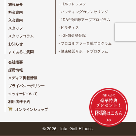
提供される場合
- ゴルフレッスン
施設紹介
③ 個人情報を特定の者との間で共同して利用する場合であ
って，その旨並びに共同して利用される個人情報の項目，
- パッティングカウンセリング
料金案内
共同して利用する者の範囲，利用する者の利用目的および
- 1DAY飛距離アッププログラム
入会案内
当該個人情報の管理について責任を有する者の氏名または
名称について，あらかじめ本人に通知し，または本人が容
- ピラティス
スタッフ
易に知り得る状態に置いた場合
- TGF鍼灸整骨院
スタッフコラム
第6条（個人情報の開示）
- プロゴルファー育成プログラム
お知らせ
1.当社は，本人から個人情報の開示を求められたときは，
- 健康経営サポートプログラム
よくあるご質問
本人に対し，遅滞なくこれを開示します。ただし，開示す
ることにより次のいずれかに該当する場合は，その全部ま
会社概要
たは一部を開示しないこともあり，開示しない決定をした
場合には，その旨を遅滞なく通知します。なお，個人情報
採用情報
の開示に際しては，1件あたり1,000円の手数料を申し受け
メディア掲載情報
ます。
① 本人または第三者の生命，身体，財産その他の権利利益
プライバシーポリシー
を害するおそれがある場合
クッキーについて
② 当社の業務の適正な実施に著しい支障を及ぼすおそれが
ある場合
利用者様予約
③ その他法令に違反することとなる場合
前項の定めにかかわらず，履歴情報および特性情報などの
オンラインショップ
個人情報以外の情報については，原則として開示いたしま
せん。
© 2026, Total Golf Fitness.
第7条（個人情報の訂正および削除）
1.ユーザーは，当社の保有する自己の個人情報が誤った情