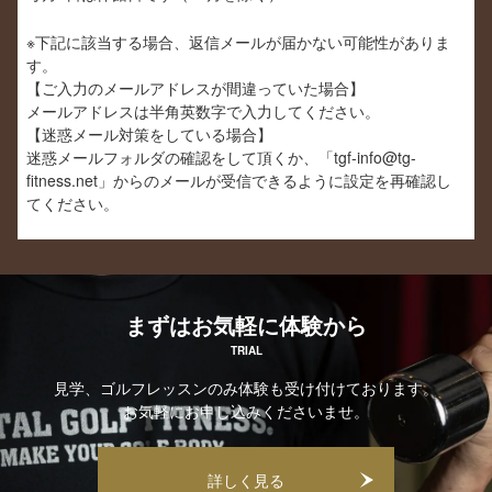
携先などとの間でなされたユーザーの個人情報を含む取引
記録や決済に関する情報を,当社の提携先（情報提供元，広
※下記に該当する場合、返信メールが届かない可能性がありま
告主，広告配信先などを含みます。以下，｢提携先｣といい
す。
ます。）などから収集することがあります。
【ご入力のメールアドレスが間違っていた場合】
第3条（個人情報を収集・利用する目的）
メールアドレスは半角英数字で入力してください。
当社が個人情報を収集・利用する目的は，以下のとおりで
【迷惑メール対策をしている場合】
す。
迷惑メールフォルダの確認をして頂くか、「tgf-info@tg-
1.当社サービスの提供・運営のため
fitness.net」からのメールが受信できるように設定を再確認し
2.ユーザーからのお問い合わせに回答するため（本人確認
てください。
を行うことを含む）
3.ユーザーが利用中のサービスの新機能，更新情報，キャ
ンペーン等及び当社が提供する他のサービスの案内のメー
ルを送付するため
4.メンテナンス，重要なお知らせなど必要に応じたご連絡
のため
5.利用規約に違反したユーザーや，不正・不当な目的でサ
まずはお気軽に体験から
ービスを利用しようとするユーザーの特定をし，ご利用を
お断りするため
TRIAL
6.ユーザーにご自身の登録情報の閲覧や変更，削除，ご利
見学、ゴルフレッスンのみ体験も受け付けております。
用状況の閲覧を行っていただくため
7.有料サービスにおいて，ユーザーに利用料金を請求する
お気軽にお申し込みくださいませ。
ため
8.上記の利用目的に付随する目的
詳しく見る
第4条（利用目的の変更）