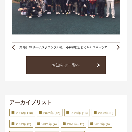
Prev
Ne
第1回TGFチームスクランブル戦 開催決定
小林和仁と行くTGFスキーツアー2017
お知らせ一覧へ
アーカイブリスト
2026年 (10)
2025年 (15)
2024年 (13)
2023年 (2)
2022年 (2)
2021年 (4)
2020年 (12)
2019年 (6)