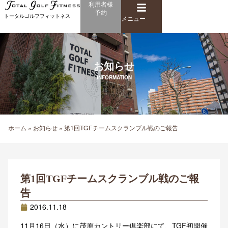
メ
利用者様
内
予約
ニ
トータルゴルフフィットネス
容
メニュー
ュ
を
ー
ス
キ
お知らせ
ッ
プ
INFORMATION
ホーム
»
お知らせ
»
第1回TGFチームスクランブル戦のご報告
第1回TGFチームスクランブル戦のご報
告
2016.11.18
11月16日（水）に茂原カントリー倶楽部にて、TGF初開催