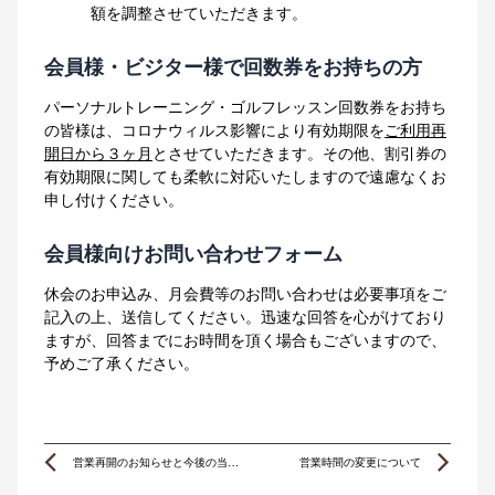
額を調整させていただきます。
会員様・ビジター様で回数券をお持ちの方
パーソナルトレーニング・ゴルフレッスン回数券をお持ち
の皆様は、コロナウィルス影響により有効期限を
ご利用再
開日から３ヶ月
とさせていただきます。その他、割引券の
有効期限に関しても柔軟に対応いたしますので遠慮なくお
申し付けください。
会員様向けお問い合わせフォーム
休会のお申込み、月会費等のお問い合わせは必要事項をご
記入の上、送信してください。迅速な回答を心がけており
ますが、回答までにお時間を頂く場合もございますので、
予めご了承ください。
Prev
Ne
営業再開のお知らせと今後の当クラブの取り組み
営業時間の変更について