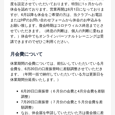
度を設定させていただいております。特別に1ヶ月からの
休会を認めております。営業再開は6月1日になっておりま
すが、6月以降も休会をご希望の方は、当クラブへお電話
またはHPのお問い合わせフォームから休会のお申込みを
お願い致します。復会時期はコロナウィルス終息までとさ
せていただきます。（終息の判断は、個人の判断に委ねま
す。）休会中でもオンラインパーソナルトレーニングは受
講できますのでぜひご利用ください。
月会費について
休業期間の会費については、前払いしていただいている月
会費を、6月20日の口座振替時に差額調整させていただき
ます。（年間一括で納付していただいている方は更新日を
休業期間分延長いたします。）
6月20日口座振替（６月分の会費と4月分会費を差額
調整）
7月20日口座振替（７月分の会費と５月分会費を差
額調整）
なお、休会届を申請していただいた方は復会後に差