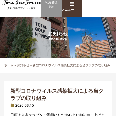
メ
利用者様
内
予約
ニ
トータルゴルフフィットネス
容
メニュー
ュ
を
ー
ス
キ
お知らせ
ッ
プ
INFORMATION
ホーム
»
お知らせ
»
新型コロナウィルス感染拡大による当クラブの取り組み
新型コロナウィルス感染拡大による当ク
ラブの取り組み
2020.06.15
日頃より当クラブをご愛顧いただき心より御礼申し上げま