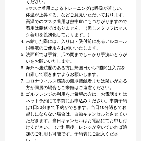
ください。
※マスク着用によるトレーニングは呼吸が苦しい、
体温が上昇する、などご意見いただいております。
高温でのマスク着用は熱中症にもつながりますので
着用は義務ではありません。（但しスタッフはマス
ク着用を義務化しております。）
来館した際には、入り口・受付前にあるアルコール
消毒液のご使用をお願いいたします。
洗面所では手首、爪の間までしっかり手洗いとうが
いをお願いいたします。
海外へ渡航歴のある方は帰国日から2週間は入館を
自粛して頂きますようお願いします。
コロナウィルス感染の濃厚接触者または疑いがある
方が同居の場合もご来館はご遠慮ください。
ゴルフレンジの利用をご希望の方は、お電話または
ネット予約にて事前にお申込みください。事前予約
は1日30分まで予約ができます。当日10分過ぎてお
越しにならない場合は、自動キャンセルとさせてい
ただきます。当日キャンセルはお電話にてお申し付
けください。（ご利用後、レンジが空いていれば追
加のご利用も可能です。予約表にご記入くださ
い。）