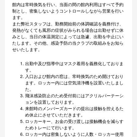
館内は常時換気を行い、当面の間の館内利用はすべて予約
制とし、密集しないようコントロールしながら営業を行い
ます。
また弊社スタッフは、勤務開始前の体調確認を義務付け、
発熱がなくても風邪の症状がみられる場合は出勤せずに休
みとし、当日の体温測定によっては急遽、出勤を中止にい
たします。その他、感染予防の当クラブの取組みをお知ら
せいたします。
出勤中及び指導中はマスク着用を義務化しておりま
す。
入口および館内の窓は、常時換気のため開けており
ます。ロッカー内には空気清浄機を設置いたしまし
た。
飛沫感染防止のため受付前にはアクリルパーテーシ
ョンを設置しております。
来館時のメンバーズカードの提出は接触を控えるた
め休止にさせていただきます。
ロッカーキー、お金の受け渡しは接触機会を減らす
ためトレーにて行います。
ロッカー内は密集しないように人数・ロッカー使用