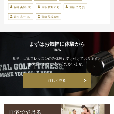
谷崎 美樹
(72)
赤坂 友昭
(14)
遠藤 仁史
(9)
鈴木 真一
(27)
齋藤 晃成
(25)
まずはお気軽に体験から
TRIAL
見学、ゴルフレッスンのみ体験も受け付けております。
お気軽にお申し込みくださいませ。
詳しく見る