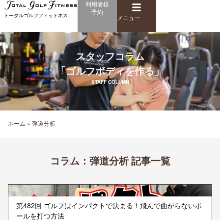
メ
利用者様
内
予約
ニ
トータルゴルフフィットネス
容
メニュー
ュ
を
ー
ス
キ
スタッフコラム
ッ
「ゴルフボディを作る」
プ
STAFF COLUMN
ホーム
»
弾道分析
コラム：
弾道分析 記事一覧
第482回 ゴルフはインパクトで決まる！飛んで曲がらないボ
ールを打つ方法