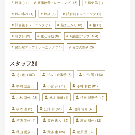
腰痛
(1)
腰痛改善トレーニング
(18)
腹斜筋
(1)
膝の痛み
(1)
膝痛
(1)
試合前トレーニング
(1)
試合後トレーニング
(1)
起き上がり
(8)
軸
(1)
軸ブレ
(2)
重心移動
(8)
飛距離アップ
(104)
飛距離アップトレーニング
(11)
骨盤の動き
(3)
スタッフ別
その他
(187)
ゴルフ食事学
(8)
中島 遥
(143)
中嶋 健生
(3)
小宮 諒
(71)
小林 和仁
(81)
小林 彩佳
(28)
早坂 光司
(4)
植田 理恵子
(10)
橋本 潜
(2)
江澤 彬
(61)
池田 裕介
(46)
河西 孝佳
(4)
渡邊 迅人
(15)
濱田 朋佳
(12)
秋山 優奈
(8)
荒谷 甫
(35)
菅原 賢
(32)