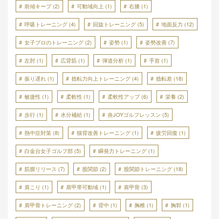
前傾キープ
(2)
可動域向上
(1)
右膝
(1)
呼吸トレーニング
(4)
回旋トレーニング
(5)
地面反力
(12)
女子プロのトレーニング
(2)
姿勢
(1)
姿勢改善
(7)
左肘
(1)
広背筋
(1)
弾道分析
(1)
手首
(1)
振り遅れ
(1)
捻転力向上トレーニング
(4)
捻転差
(18)
敏捷性
(1)
柔軟性
(1)
柔軟性アップ
(6)
栄養
(2)
歩行
(1)
水分補給
(1)
炎JOYゴルフレッスン
(5)
熱中症対策
(8)
猫背改善トレーニング
(1)
疲労回復
(1)
白金台女子ゴルフ部
(5)
瞬発力トレーニング
(1)
筋膜リリース
(7)
股関節
(2)
股関節トレーニング
(18)
肩こり
(1)
肩甲帯可動域
(1)
肩甲骨
(3)
肩甲骨トレーニング
(2)
背中
(1)
胸椎
(1)
胸郭
(1)