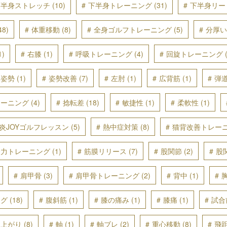
下半身ストレッチ
(10)
下半身トレーニング
(31)
下半身リー
48)
体重移動
(8)
全身ゴルフトレーニング
(5)
分厚い
1)
右膝
(1)
呼吸トレーニング
(4)
回旋トレーニング
(
姿勢
(1)
姿勢改善
(7)
左肘
(1)
広背筋
(1)
弾
レーニング
(4)
捻転差
(18)
敏捷性
(1)
柔軟性
(1)
炎JOYゴルフレッスン
(5)
熱中症対策
(8)
猫背改善トレー
発力トレーニング
(1)
筋膜リリース
(7)
股関節
(2)
股
肩甲骨
(3)
肩甲骨トレーニング
(2)
背中
(1)
ング
(18)
腹斜筋
(1)
膝の痛み
(1)
膝痛
(1)
試合
き上がり
(8)
軸
(1)
軸ブレ
(2)
重心移動
(8)
飛