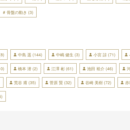
骨盤の動き
(3)
(8)
中島 遥
(144)
中嶋 健生
(3)
小宮 諒
(71)
0)
橋本 潜
(2)
江澤 彬
(61)
池田 裕介
(46)
)
荒谷 甫
(35)
菅原 賢
(32)
谷崎 美樹
(72)
赤
5)