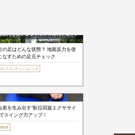
方の足はどんな状態？ 地面反力を使
こなすための足元チェック
ゴルフコンディショニング
転差を生み出す“臥位回旋エクササイ
”でスイング力アップ！
捻転差