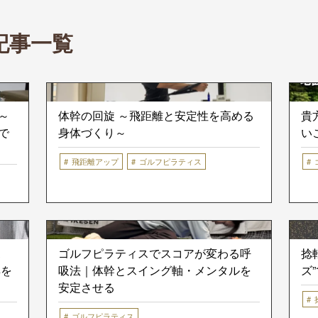
 記事一覧
～
体幹の回旋 ～飛距離と安定性を高める
貴
で
身体づくり～
い
飛距離アップ
ゴルフピラティス
軌
ゴルフピラティスでスコアが変わる呼
捻
具を
吸法｜体幹とスイング軸・メンタルを
ズ
安定させる
ゴルフピラティス