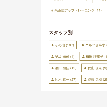
飛距離アップトレーニング
(11)
スタッフ別
その他
(187)
ゴルフ食事学
早坂 光司
(4)
植田 理恵子
(1
濱田 朋佳
(12)
秋山 優奈
(9
鈴木 真一
(27)
齋藤 晃成
(2