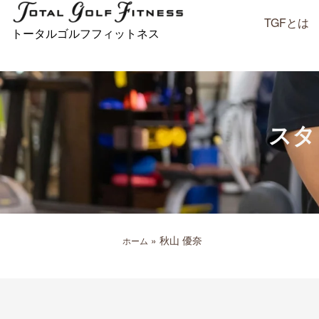
内
TGFとは
容
トータルゴルフフィットネス
を
ス
キ
ッ
プ
スタ
»
秋山 優奈
ホーム