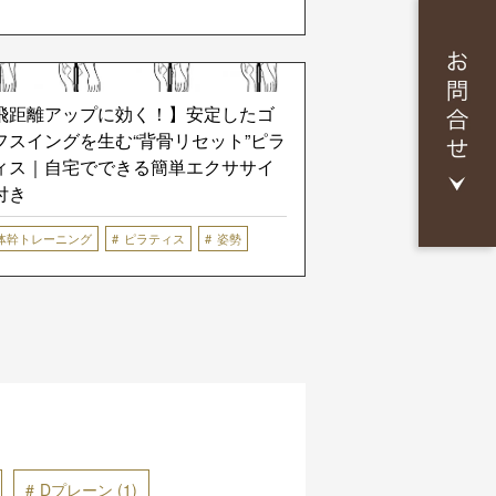
飛距離アップに効く！】安定したゴ
フスイングを生む“背骨リセット”ピラ
ィス｜自宅でできる簡単エクササイ
付き
体幹トレーニング
ピラティス
姿勢
Dプレーン
(1)