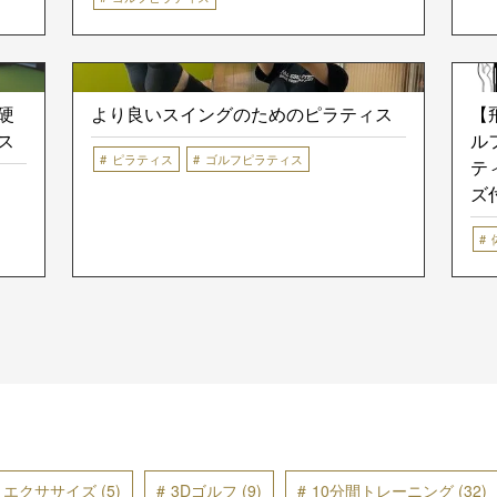
硬
より良いスイングのためのピラティス
【
ス
ル
ピラティス
ゴルフピラティス
テ
ズ
D エクササイズ
(5)
3Dゴルフ
(9)
10分間トレーニング
(32)