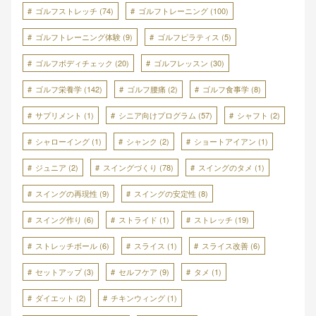
ゴルフストレッチ
(74)
ゴルフトレーニング
(100)
ゴルフトレーニング体験
(9)
ゴルフピラティス
(5)
ゴルフボディチェック
(20)
ゴルフレッスン
(30)
ゴルフ栄養学
(142)
ゴルフ腰痛
(2)
ゴルフ食事学
(8)
サプリメント
(1)
シニア向けプログラム
(57)
シャフト
(2)
シャローイング
(1)
シャンク
(2)
ショートアイアン
(1)
ジュニア
(2)
スイングづくり
(78)
スイングのタメ
(1)
スイングの再現性
(9)
スイングの安定性
(8)
スイング作り
(6)
ストライド
(1)
ストレッチ
(19)
ストレッチボール
(6)
スライス
(1)
スライス改善
(6)
セットアップ
(3)
セルフケア
(9)
タメ
(1)
ダイエット
(2)
チキンウィング
(1)