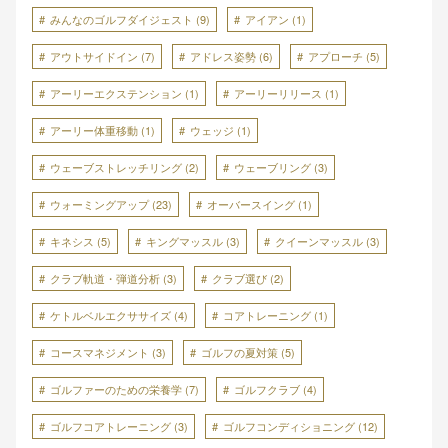
みんなのゴルフダイジェスト
(9)
アイアン
(1)
アウトサイドイン
(7)
アドレス姿勢
(6)
アプローチ
(5)
アーリーエクステンション
(1)
アーリーリリース
(1)
アーリー体重移動
(1)
ウェッジ
(1)
ウェーブストレッチリング
(2)
ウェーブリング
(3)
ウォーミングアップ
(23)
オーバースイング
(1)
キネシス
(5)
キングマッスル
(3)
クイーンマッスル
(3)
クラブ軌道・弾道分析
(3)
クラブ選び
(2)
ケトルベルエクササイズ
(4)
コアトレーニング
(1)
コースマネジメント
(3)
ゴルフの夏対策
(5)
ゴルファーのための栄養学
(7)
ゴルフクラブ
(4)
ゴルフコアトレーニング
(3)
ゴルフコンディショニング
(12)