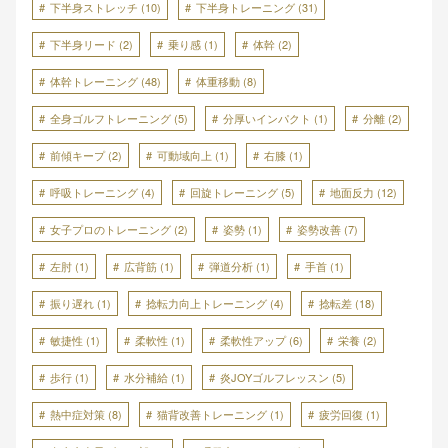
下半身ストレッチ
(10)
下半身トレーニング
(31)
下半身リード
(2)
乗り感
(1)
体幹
(2)
体幹トレーニング
(48)
体重移動
(8)
全身ゴルフトレーニング
(5)
分厚いインパクト
(1)
分離
(2)
前傾キープ
(2)
可動域向上
(1)
右膝
(1)
呼吸トレーニング
(4)
回旋トレーニング
(5)
地面反力
(12)
女子プロのトレーニング
(2)
姿勢
(1)
姿勢改善
(7)
左肘
(1)
広背筋
(1)
弾道分析
(1)
手首
(1)
振り遅れ
(1)
捻転力向上トレーニング
(4)
捻転差
(18)
敏捷性
(1)
柔軟性
(1)
柔軟性アップ
(6)
栄養
(2)
歩行
(1)
水分補給
(1)
炎JOYゴルフレッスン
(5)
熱中症対策
(8)
猫背改善トレーニング
(1)
疲労回復
(1)