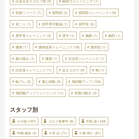
白金台女子ゴルフ部
(5)
瞬発力トレーニング
(1)
筋膜リリース
(7)
股関節
(2)
股関節トレーニング
(18)
肩こり
(1)
肩甲帯可動域
(1)
肩甲骨
(3)
肩甲骨トレーニング
(2)
背中
(1)
胸椎
(1)
胸郭
(1)
腰痛
(1)
腰痛改善トレーニング
(18)
腹斜筋
(1)
膝の痛み
(1)
膝痛
(1)
試合前トレーニング
(1)
試合後トレーニング
(1)
起き上がり
(8)
軸
(1)
軸ブレ
(2)
重心移動
(8)
飛距離アップ
(104)
飛距離アップトレーニング
(11)
骨盤の動き
(3)
スタッフ別
その他
(187)
ゴルフ食事学
(8)
中島 遥
(143)
中嶋 健生
(3)
小宮 諒
(71)
小林 和仁
(81)