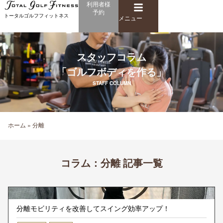
メ
利用者様
内
予約
ニ
トータルゴルフフィットネス
容
メニュー
ュ
を
ー
ス
キ
スタッフコラム
ッ
「ゴルフボディを作る」
プ
STAFF COLUMN
ホーム
»
分離
コラム：
分離 記事一覧
分離モビリティを改善してスイング効率アップ！