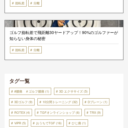
捻転差
分離
ゴルフ捻転差で飛距離30ヤードアップ！90%のゴルファーが
知らない身体の秘密
捻転差
分離
タグ一覧
#腰痛 ＃ゴルフ腰痛
(1)
3D エクササイズ
(5)
3Dゴルフ
(9)
10分間トレーニング
(32)
Dプレーン
(1)
ROTEX
(4)
TGFオンラインショップ
(6)
TRX
(9)
ViPR
(5)
おうちでTGF
(16)
ひじ痛
(1)