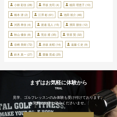
小林 彩佳
(28)
早坂 光司
(4)
植田 理恵子
(10)
橋本 潜
(2)
江澤 彬
(61)
池田 裕介
(46)
河西 孝佳
(4)
渡邊 迅人
(15)
濱田 朋佳
(12)
秋山 優奈
(8)
荒谷 甫
(35)
菅原 賢
(32)
谷崎 美樹
(72)
赤坂 友昭
(14)
遠藤 仁史
(9)
鈴木 真一
(27)
齋藤 晃成
(25)
まずはお気軽に体験から
TRIAL
見学、ゴルフレッスンのみ体験も受け付けております。
お気軽にお申し込みくださいませ。