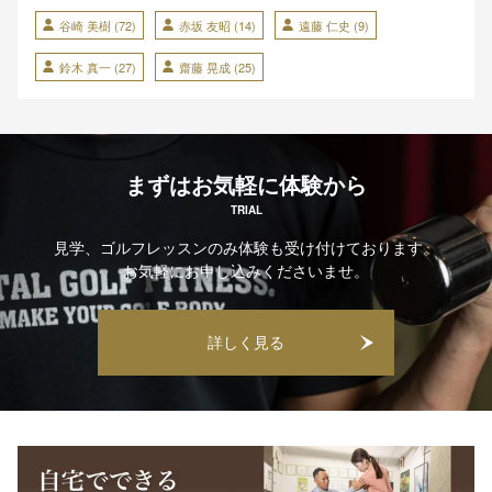
谷崎 美樹
(72)
赤坂 友昭
(14)
遠藤 仁史
(9)
鈴木 真一
(27)
齋藤 晃成
(25)
まずはお気軽に体験から
TRIAL
見学、ゴルフレッスンのみ体験も受け付けております。
お気軽にお申し込みくださいませ。
詳しく見る