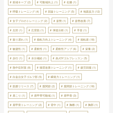
前傾キープ
(2)
可動域向上
(1)
右膝
(1)
呼吸トレーニング
(4)
回旋トレーニング
(5)
地面反力
(12)
女子プロのトレーニング
(2)
姿勢
(1)
姿勢改善
(7)
左肘
(1)
広背筋
(1)
弾道分析
(1)
手首
(1)
振り遅れ
(1)
捻転力向上トレーニング
(4)
捻転差
(18)
敏捷性
(1)
柔軟性
(1)
柔軟性アップ
(6)
栄養
(2)
歩行
(1)
水分補給
(1)
炎JOYゴルフレッスン
(5)
熱中症対策
(8)
猫背改善トレーニング
(1)
疲労回復
(1)
白金台女子ゴルフ部
(5)
瞬発力トレーニング
(1)
筋膜リリース
(7)
股関節
(2)
股関節トレーニング
(18)
肩こり
(1)
肩甲帯可動域
(1)
肩甲骨
(3)
肩甲骨トレーニング
(2)
背中
(1)
胸椎
(1)
胸郭
(1)