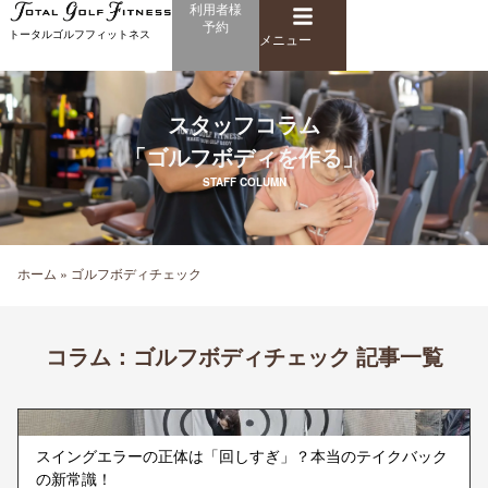
メ
利用者様
内
予約
ニ
トータルゴルフフィットネス
容
メニュー
ュ
を
ー
ス
キ
スタッフコラム
ッ
「ゴルフボディを作る」
プ
STAFF COLUMN
ホーム
»
ゴルフボディチェック
コラム：
ゴルフボディチェック 記事一覧
ペ
ペ
ー
ー
ジ
ジ
スイングエラーの正体は「回しすぎ」？本当のテイクバック
の新常識！