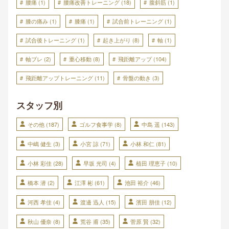
腰痛
(1)
腰痛改善トレーニング
(18)
腹斜筋
(1)
膝の痛み
(1)
膝痛
(1)
試合前トレーニング
(1)
試合後トレーニング
(1)
起き上がり
(8)
軸
(1)
軸ブレ
(2)
重心移動
(8)
飛距離アップ
(104)
飛距離アップトレーニング
(11)
骨盤の動き
(3)
スタッフ別
その他
(187)
ゴルフ食事学
(8)
中島 遥
(143)
中嶋 健生
(3)
小宮 諒
(71)
小林 和仁
(81)
小林 彩佳
(28)
早坂 光司
(4)
植田 理恵子
(10)
橋本 潜
(2)
江澤 彬
(61)
池田 裕介
(46)
河西 孝佳
(4)
渡邊 迅人
(15)
濱田 朋佳
(12)
秋山 優奈
(8)
荒谷 甫
(35)
菅原 賢
(32)