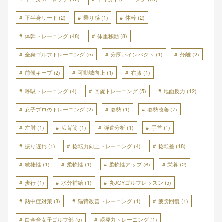
下半身リード
(2)
乗り感
(1)
体幹
(2)
体幹トレーニング
(48)
体重移動
(8)
全身ゴルフトレーニング
(5)
分厚いインパクト
(1)
分離
(2)
前傾キープ
(2)
可動域向上
(1)
右膝
(1)
呼吸トレーニング
(4)
回旋トレーニング
(5)
地面反力
(12)
女子プロのトレーニング
(2)
姿勢
(1)
姿勢改善
(7)
左肘
(1)
広背筋
(1)
弾道分析
(1)
手首
(1)
振り遅れ
(1)
捻転力向上トレーニング
(4)
捻転差
(18)
敏捷性
(1)
柔軟性
(1)
柔軟性アップ
(6)
栄養
(2)
歩行
(1)
水分補給
(1)
炎JOYゴルフレッスン
(5)
熱中症対策
(8)
猫背改善トレーニング
(1)
疲労回復
(1)
白金台女子ゴルフ部
(5)
瞬発力トレーニング
(1)