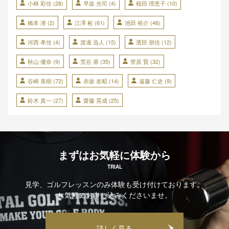
小林 彩佳
(28)
早坂 光司
(4)
植田 理恵子
(10)
橋本 潜
(2)
江澤 彬
(61)
池田 裕介
(46)
河西 孝佳
(4)
渡邊 迅人
(15)
濱田 朋佳
(12)
秋山 優奈
(9)
荒谷 甫
(35)
菅原 賢
(32)
谷崎 美樹
(72)
赤坂 友昭
(14)
遠藤 仁史
(9)
鈴木 真一
(27)
齋藤 晃成
(25)
まずはお気軽に体験から
TRIAL
見学、ゴルフレッスンのみ体験も受け付けております。
お気軽にお申し込みくださいませ。
詳しく見る