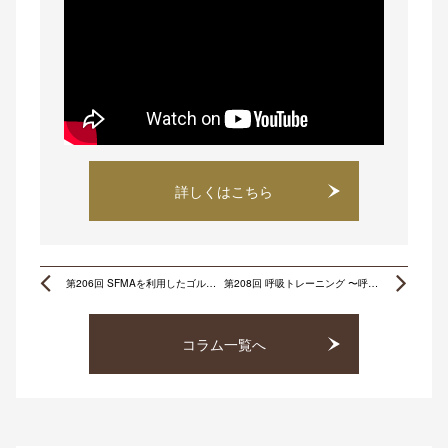
詳しくはこちら
Prev
Ne
第206回 SFMAを利用したゴルフボディチェック 〜脊柱編その2〜
第208回 呼吸トレーニング 〜呼吸とは〜
コラム一覧へ