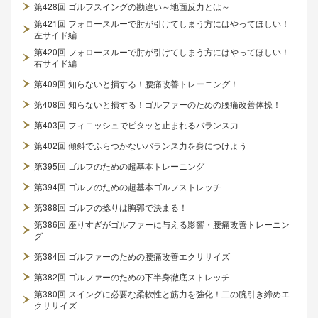
第428回 ゴルフスイングの勘違い～地面反力とは～
第421回 フォロースルーで肘が引けてしまう方にはやってほしい！
左サイド編
第420回 フォロースルーで肘が引けてしまう方にはやってほしい！
右サイド編
第409回 知らないと損する！腰痛改善トレーニング！
第408回 知らないと損する！ゴルファーのための腰痛改善体操！
第403回 フィニッシュでピタッと止まれるバランス力
第402回 傾斜でふらつかないバランス力を身につけよう
第395回 ゴルフのための超基本トレーニング
第394回 ゴルフのための超基本ゴルフストレッチ
第388回 ゴルフの捻りは胸郭で決まる！
第386回 座りすぎがゴルファーに与える影響・腰痛改善トレーニン
グ
第384回 ゴルファーのための腰痛改善エクササイズ
第382回 ゴルファーのための下半身徹底ストレッチ
第380回 スイングに必要な柔軟性と筋力を強化！二の腕引き締めエ
クササイズ