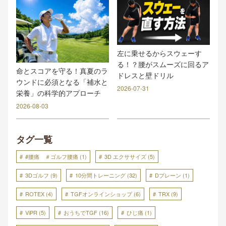
左に乗せるからスウェーす
る！？腰がスムーズに回るア
命とスコアを守る！真夏のラ
ドレスと壁ドリル
ウンドに必須となる「補水と
2026-07-31
栄養」の科学的アプローチ
2026-08-03
タグ一覧
#腰痛 ＃ゴルフ腰痛
(1)
3D エクササイズ
(5)
3Dゴルフ
(9)
10分間トレーニング
(32)
Dプレーン
(1)
ROTEX
(4)
TGFオンラインショップ
(6)
TRX
(9)
ViPR
(5)
おうちでTGF
(16)
ひじ痛
(1)