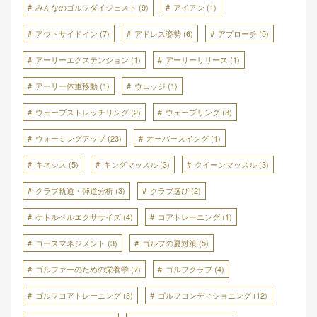
みんなのゴルフダイジェスト
(9)
アイアン
(1)
アウトサイドイン
(7)
アドレス姿勢
(6)
アプローチ
(5)
アーリーエクステンション
(1)
アーリーリリース
(1)
アーリー体重移動
(1)
ウェッジ
(1)
ウェーブストレッチリング
(2)
ウェーブリング
(3)
ウォーミングアップ
(23)
オーバースイング
(1)
キネシス
(5)
キングマッスル
(3)
クイーンマッスル
(3)
クラブ軌道・弾道分析
(3)
クラブ選び
(2)
ケトルベルエクササイズ
(4)
コアトレーニング
(1)
コースマネジメント
(3)
ゴルフの夏対策
(5)
ゴルファーのための栄養学
(7)
ゴルフクラブ
(4)
ゴルフコアトレーニング
(3)
ゴルフコンディショニング
(12)