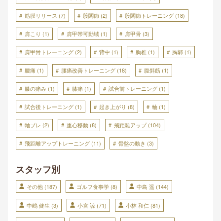
筋膜リリース
(7)
股関節
(2)
股関節トレーニング
(18)
肩こり
(1)
肩甲帯可動域
(1)
肩甲骨
(3)
肩甲骨トレーニング
(2)
背中
(1)
胸椎
(1)
胸郭
(1)
腰痛
(1)
腰痛改善トレーニング
(18)
腹斜筋
(1)
膝の痛み
(1)
膝痛
(1)
試合前トレーニング
(1)
試合後トレーニング
(1)
起き上がり
(8)
軸
(1)
軸ブレ
(2)
重心移動
(8)
飛距離アップ
(104)
飛距離アップトレーニング
(11)
骨盤の動き
(3)
スタッフ別
その他
(187)
ゴルフ食事学
(8)
中島 遥
(144)
中嶋 健生
(3)
小宮 諒
(71)
小林 和仁
(81)