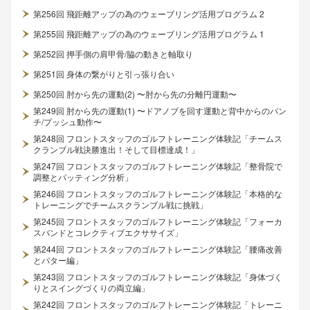
第256回 飛距離アップの為のウェーブリング活用プログラム 2
第255回 飛距離アップの為のウェーブリング活用プログラム 1
第252回 押手側の肩甲骨/脇の動きと軸取り
第251回 身体の繋がりと引っ張り合い
第250回 肘から先の運動(2) 〜肘から先の分離円運動〜
第249回 肘から先の運動(1) 〜ドアノブを回す運動と背中からのパン
チ/プッシュ動作〜
第248回 フロントスタッフのゴルフトレーニング体験記「チームス
クランブル戦決勝進出！そして目標達成！」
第247回 フロントスタッフのゴルフトレーニング体験記「整骨院で
調整とパッティング分析」
第246回 フロントスタッフのゴルフトレーニング体験記「本格的な
トレーニングでチームスクランブル戦に挑戦」
第245回 フロントスタッフのゴルフトレーニング体験記「フォーカ
スバンドとコレクティブエクササイズ」
第244回 フロントスタッフのゴルフトレーニング体験記「腰痛改善
とパター編」
第243回 フロントスタッフのゴルフトレーニング体験記「身体づく
りとスイングづくりの両立編」
第242回 フロントスタッフのゴルフトレーニング体験記「トレーニ