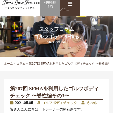
メ
利用者様
内
予約
ニ
トータルゴルフフィットネス
容
メニュー
ュ
を
ー
ス
キ
スタッフコラム
ッ
「ゴルフボディを作る」
プ
STAFF COLUMN
ホーム
»
コラム
»
第207回 SFMAを利用したゴルフボディチェック 〜脊柱編そ
第207回 SFMAを利用したゴルフボディ
チェック 〜脊柱編その3〜
2021.05.05
ゴルフボディチェック
その他
皆さんこんにちは、トレーナーの捧花奈です。