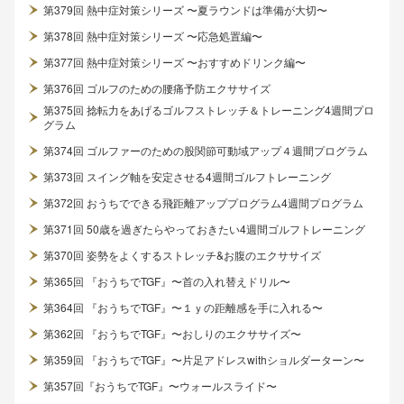
第379回 熱中症対策シリーズ 〜夏ラウンドは準備が大切〜
第378回 熱中症対策シリーズ 〜応急処置編〜
第377回 熱中症対策シリーズ 〜おすすめドリンク編〜
第376回 ゴルフのための腰痛予防エクササイズ
第375回 捻転力をあげるゴルフストレッチ＆トレーニング4週間プロ
グラム
第374回 ゴルファーのための股関節可動域アップ４週間プログラム
第373回 スイング軸を安定させる4週間ゴルフトレーニング
第372回 おうちでできる飛距離アッププログラム4週間プログラム
第371回 50歳を過ぎたらやっておきたい4週間ゴルフトレーニング
第370回 姿勢をよくするストレッチ&お腹のエクササイズ
第365回 『おうちでTGF』〜首の入れ替えドリル〜
第364回 『おうちでTGF』〜１ｙの距離感を手に入れる〜
第362回 『おうちでTGF』〜おしりのエクササイズ〜
第359回 『おうちでTGF』〜片足アドレスwithショルダーターン〜
第357回『おうちでTGF』〜ウォールスライド〜