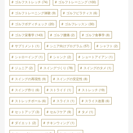
ゴルフストレッチ
(74)
ゴルフトレーニング
(100)
ゴルフトレーニング体験
(9)
ゴルフピラティス
(6)
ゴルフボディチェック
(20)
ゴルフレッスン
(30)
ゴルフ栄養学
(143)
ゴルフ腰痛
(2)
ゴルフ食事学
(8)
サプリメント
(1)
シニア向けプログラム
(57)
シャフト
(2)
シャローイング
(1)
シャンク
(2)
ショートアイアン
(1)
ジュニア
(2)
スイングづくり
(78)
スイングのタメ
(1)
スイングの再現性
(9)
スイングの安定性
(8)
スイング作り
(6)
ストライド
(1)
ストレッチ
(19)
ストレッチボール
(6)
スライス
(1)
スライス改善
(6)
セットアップ
(3)
セルフケア
(9)
タメ
(1)
ダイエット
(2)
チキンウィング
(1)