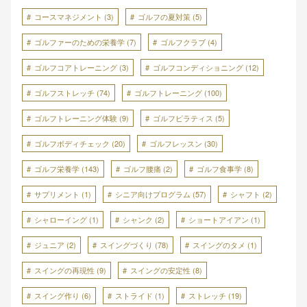
コースマネジメント
(3)
ゴルフの夏対策
(5)
ゴルファーのための栄養学
(7)
ゴルフクラブ
(4)
ゴルフコアトレーニング
(3)
ゴルフコンディショニング
(12)
ゴルフストレッチ
(74)
ゴルフトレーニング
(100)
ゴルフトレーニング体験
(9)
ゴルフピラティス
(5)
ゴルフボディチェック
(20)
ゴルフレッスン
(30)
ゴルフ栄養学
(143)
ゴルフ腰痛
(2)
ゴルフ食事学
(8)
サプリメント
(1)
シニア向けプログラム
(57)
シャフト
(2)
シャローイング
(1)
シャンク
(2)
ショートアイアン
(1)
ジュニア
(2)
スイングづくり
(78)
スイングのタメ
(1)
スイングの再現性
(9)
スイングの安定性
(8)
スイング作り
(6)
ストライド
(1)
ストレッチ
(19)