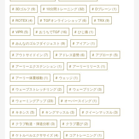
3Dゴルフ
(9)
10分間トレーニング
(32)
Dプレーン
(1)
ROTEX
(4)
TGFオンラインショップ
(6)
TRX
(9)
ViPR
(5)
おうちでTGF
(16)
ひじ痛
(1)
みんなのゴルフダイジェスト
(9)
アイアン
(1)
アウトサイドイン
(7)
アドレス姿勢
(6)
アプローチ
(5)
アーリーエクステンション
(1)
アーリーリリース
(1)
アーリー体重移動
(1)
ウェッジ
(1)
ウェーブストレッチリング
(2)
ウェーブリング
(3)
ウォーミングアップ
(23)
オーバースイング
(1)
キネシス
(5)
キングマッスル
(3)
クイーンマッスル
(3)
クラブ軌道・弾道分析
(3)
クラブ選び
(2)
ケトルベルエクササイズ
(4)
コアトレーニング
(1)