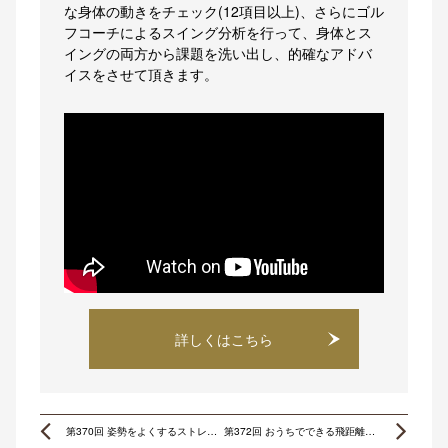
な身体の動きをチェック(12項目以上)、さらにゴル
フコーチによるスイング分析を行って、身体とス
イングの両方から課題を洗い出し、的確なアドバ
イスをさせて頂きます。
詳しくはこちら
Prev
Ne
第370回 姿勢をよくするストレッチ&お腹のエクササイズ
第372回 おうちでできる飛距離アッププログラム4週間プログラム