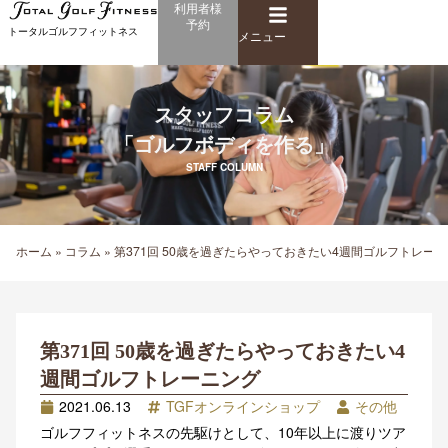
メ
利用者様
内
予約
ニ
トータルゴルフフィットネス
容
メニュー
ュ
を
ー
ス
キ
スタッフコラム
ッ
「ゴルフボディを作る」
プ
STAFF COLUMN
ホーム
»
コラム
»
第371回 50歳を過ぎたらやっておきたい4週間ゴルフトレー
第371回 50歳を過ぎたらやっておきたい4
週間ゴルフトレーニング
2021.06.13
TGFオンラインショップ
その他
ゴルフフィットネスの先駆けとして、10年以上に渡りツア