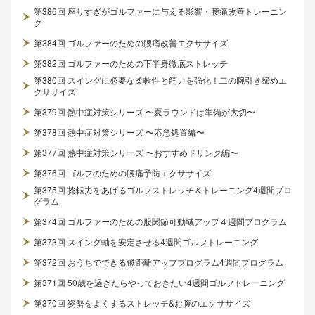
第386回 座りすぎがゴルファーに与える影響・腰痛改善トレーニン
グ
第384回 ゴルファーのための腰痛改善エクササイズ
第382回 ゴルファーのための下半身徹底ストレッチ
第380回 スイングに必要な柔軟性と筋力を強化！二の腕引き締めエ
クササイズ
第379回 熱中症対策シリーズ 〜夏ラウンドは準備が大切〜
第378回 熱中症対策シリーズ 〜応急処置編〜
第377回 熱中症対策シリーズ 〜おすすめドリンク編〜
第376回 ゴルフのための腰痛予防エクササイズ
第375回 捻転力をあげるゴルフストレッチ＆トレーニング4週間プロ
グラム
第374回 ゴルファーのための股関節可動域アップ４週間プログラム
第373回 スイング軸を安定させる4週間ゴルフトレーニング
第372回 おうちでできる飛距離アッププログラム4週間プログラム
第371回 50歳を過ぎたらやっておきたい4週間ゴルフトレーニング
第370回 姿勢をよくするストレッチ&お腹のエクササイズ