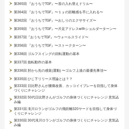
第365回 『おうちでTGF』〜首の入れ替えドリル〜
第364回 『おうちでTGF』〜１ｙの距離感を手に入れる〜
第362回 『おうちでTGF』〜おしりのエクササイズ〜
第359回 『おうちでTGF』〜片足アドレスwithショルダーターン〜
第357回『おうちでTGF』〜ウォールスライド〜
第356回 『おうちでTGF』〜ストークターン〜
第338回 ゴルフスイングの回転運動の基本
第337回 捻転動作の基本
第336回 肘から先の感覚(運動) 〜ゴルフ上達の最優先事項〜
第335回 ひじ下リリース理論とは？？
第333回 日比野さんが腰痛改善、カッコイイプレーを目指して身体
づくりにチャレンジ
第332回 50代日比野さんがゴルフの身体づくりにチャレンジ 意気込
み編
第331回 滝川ロランがゴルフの飛距離320ヤードを目指して身体づ
くりにチャレンジ
第330回 30代滝川ロランがゴルフの身体づくりにチャレンジ 意気込
み編