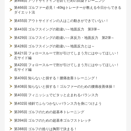
第468回 アウトサイドインを防ぐための回旋トレーニング
第466回 ゴルファー必見！-40kgトレーナーが教える今日からできる
ダイエット法
第455回 アウトサイドインの人はこの動きができていない！
第443回 ゴルフスイングの勘違い～地面反力 第3弾～
第429回 ゴルフスイングの勘違い～床反力・地面反力 第2弾～
第428回 ゴルフスイングの勘違い～地面反力とは～
第421回 フォロースルーで肘が引けてしまう方にはやってほしい！
左サイド編
第420回 フォロースルーで肘が引けてしまう方にはやってほしい！
右サイド編
第409回 知らないと損する！腰痛改善トレーニング！
第408回 知らないと損する！ゴルファーのための腰痛改善体操！
第403回 フィニッシュでピタッと止まれるバランス力
第402回 傾斜でふらつかないバランス力を身につけよう
第395回 ゴルフのための超基本トレーニング
第394回 ゴルフのための超基本ゴルフストレッチ
第388回 ゴルフの捻りは胸郭で決まる！