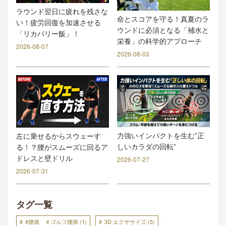
ラウンド翌日に疲れを残さな
命とスコアを守る！真夏のラ
い！疲労回復を加速させる
ウンドに必須となる「補水と
「リカバリー飯」！
栄養」の科学的アプローチ
2026-08-07
2026-08-03
力強いインパクトを生む”正
左に乗せるからスウェーす
しいカラダの回転”
る！？腰がスムーズに回るア
ドレスと壁ドリル
2026-07-27
2026-07-31
タグ一覧
#腰痛 ＃ゴルフ腰痛
(1)
3D エクササイズ
(5)