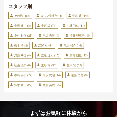
スタッフ別
その他
(187)
ゴルフ食事学
(8)
中島 遥
(144)
中嶋 健生
(3)
小宮 諒
(71)
小林 和仁
(81)
小林 彩佳
(28)
早坂 光司
(4)
植田 理恵子
(10)
橋本 潜
(2)
江澤 彬
(61)
池田 裕介
(46)
河西 孝佳
(4)
渡邊 迅人
(15)
濱田 朋佳
(12)
秋山 優奈
(8)
荒谷 甫
(35)
菅原 賢
(32)
谷崎 美樹
(72)
赤坂 友昭
(14)
遠藤 仁史
(9)
鈴木 真一
(27)
齋藤 晃成
(25)
まずはお気軽に体験から