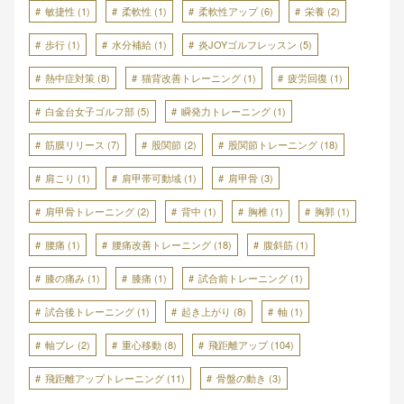
敏捷性
(1)
柔軟性
(1)
柔軟性アップ
(6)
栄養
(2)
歩行
(1)
水分補給
(1)
炎JOYゴルフレッスン
(5)
熱中症対策
(8)
猫背改善トレーニング
(1)
疲労回復
(1)
白金台女子ゴルフ部
(5)
瞬発力トレーニング
(1)
筋膜リリース
(7)
股関節
(2)
股関節トレーニング
(18)
肩こり
(1)
肩甲帯可動域
(1)
肩甲骨
(3)
肩甲骨トレーニング
(2)
背中
(1)
胸椎
(1)
胸郭
(1)
腰痛
(1)
腰痛改善トレーニング
(18)
腹斜筋
(1)
膝の痛み
(1)
膝痛
(1)
試合前トレーニング
(1)
試合後トレーニング
(1)
起き上がり
(8)
軸
(1)
軸ブレ
(2)
重心移動
(8)
飛距離アップ
(104)
飛距離アップトレーニング
(11)
骨盤の動き
(3)