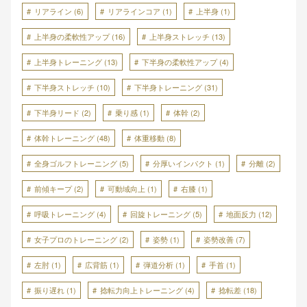
リアライン
(6)
リアラインコア
(1)
上半身
(1)
上半身の柔軟性アップ
(16)
上半身ストレッチ
(13)
上半身トレーニング
(13)
下半身の柔軟性アップ
(4)
下半身ストレッチ
(10)
下半身トレーニング
(31)
下半身リード
(2)
乗り感
(1)
体幹
(2)
体幹トレーニング
(48)
体重移動
(8)
全身ゴルフトレーニング
(5)
分厚いインパクト
(1)
分離
(2)
前傾キープ
(2)
可動域向上
(1)
右膝
(1)
呼吸トレーニング
(4)
回旋トレーニング
(5)
地面反力
(12)
女子プロのトレーニング
(2)
姿勢
(1)
姿勢改善
(7)
左肘
(1)
広背筋
(1)
弾道分析
(1)
手首
(1)
振り遅れ
(1)
捻転力向上トレーニング
(4)
捻転差
(18)