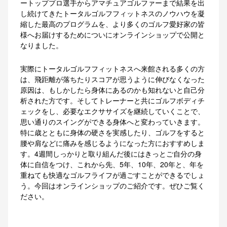
ートッププロ選手からアマチュアゴルファーまで結果を出
し続けてきたトータルゴルフフィットネスのノウハウを凝
縮した最高のプログラムを、より多くのゴルフ愛好家の皆
様へお届けするためについにオンラインショップで公開と
なりました。
実際にトータルゴルフフィットネスへ来館される多くの方
は、飛距離が落ちたりスコアが思うように伸びなくなった
原因は、もしかしたら身体にあるのかも知れないと自己分
析された方です。そしてトレーナーと共にゴルフボディチ
ェックをし、必要なエクササイズを継続していくことで、
思い通りのスイングができる身体へと変わっていきます。
特に歳とともに身体の硬さを実感したり、ゴルフをすると
腰や肩などに痛みを感じるようになった方におすすめしま
す。4週間しっかりと取り組んだ後にはきっとご自分の身
体に自信をつけ、これから先、5年、10年、20年と、年を
重ねても快適なゴルフライフが過ごすことができるでしょ
う。今回はオンラインショップのご紹介です。ぜひご覧く
ださい。