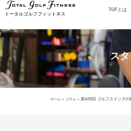
内
TGFとは
容
トータルゴルフフィットネス
を
ス
キ
ッ
プ
スタ
»
»
第428回 ゴルフスイング
ホーム
コラム