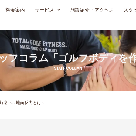
料金案内
サービス
施設紹介・アクセス
スタ
ッフコラム
「ゴルフボディを
STAFF COLUMN
の勘違い～地面反力とは～