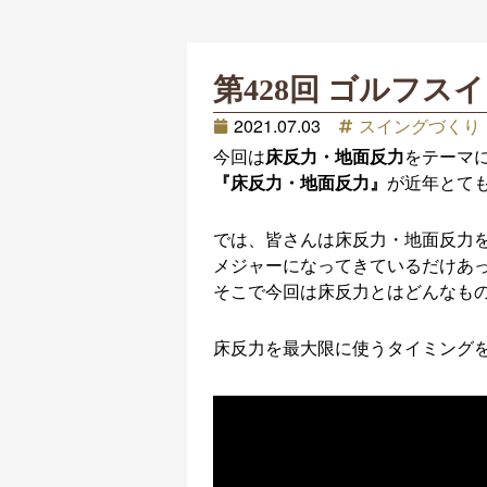
第428回 ゴルフ
2021.07.03
スイングづくり
今回は
床反力・地面反力
をテーマ
『床反力・地面反力』
が近年とて
では、皆さんは床反力・地面反力
メジャーになってきているだけあ
そこで今回は床反力とはどんなも
床反力を最大限に使うタイミング