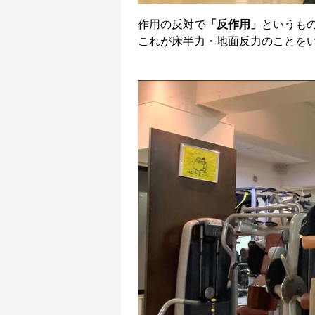
作用の反対で
「反作用」
というも
これが床半力・地面反力のことを