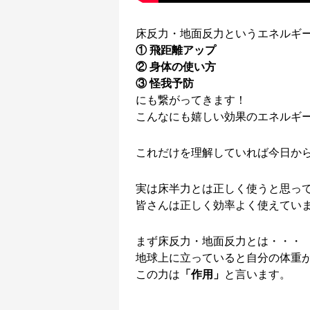
床反力・地面反力というエネルギ
① 飛距離アップ
② 身体の使い方
③ 怪我予防
にも繋がってきます！
こんなにも嬉しい効果のエネルギ
これだけを理解していれば今日か
実は床半力とは正しく使うと思っ
皆さんは正しく効率よく使えてい
まず床反力・地面反力とは・・・
地球上に立っていると自分の体重
この力は
「作用」
と言います。