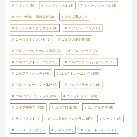
キネシス
(5)
キングマッスル
(3)
クイーンマッスル
(3)
クラブ軌道・弾道分析
(3)
クラブ選び
(2)
ケトルベルエクササイズ
(4)
コアトレーニング
(1)
コースマネジメント
(3)
ゴルフの夏対策
(5)
ゴルファーのための栄養学
(7)
ゴルフクラブ
(4)
ゴルフコアトレーニング
(3)
ゴルフコンディショニング
(12)
ゴルフストレッチ
(74)
ゴルフトレーニング
(100)
ゴルフトレーニング体験
(9)
ゴルフピラティス
(5)
ゴルフボディチェック
(20)
ゴルフレッスン
(30)
ゴルフ栄養学
(142)
ゴルフ腰痛
(2)
ゴルフ食事学
(8)
サプリメント
(1)
シニア向けプログラム
(57)
シャフト
(2)
シャローイング
(1)
シャンク
(2)
ショートアイアン
(1)