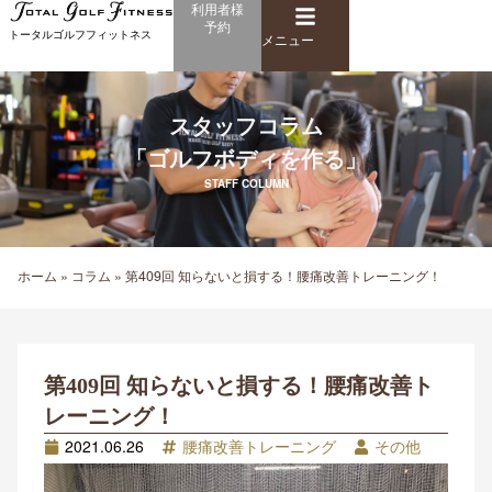
メ
利用者様
内
予約
ニ
トータルゴルフフィットネス
容
メニュー
ュ
を
ー
ス
キ
スタッフコラム
ッ
「ゴルフボディを作る」
プ
STAFF COLUMN
ホーム
»
コラム
»
第409回 知らないと損する！腰痛改善トレーニング！
第409回 知らないと損する！腰痛改善ト
レーニング！
2021.06.26
腰痛改善トレーニング
その他