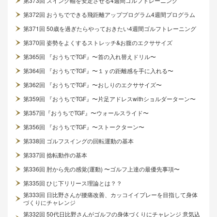
第373回 スイング軸を安定させる4週間ゴルフトレーニング
第372回 おうちでできる飛距離アッププログラム4週間プログラム
第371回 50歳を過ぎたらやっておきたい4週間ゴルフトレーニング
第370回 姿勢をよくするストレッチ&お腹のエクササイズ
第365回 『おうちでTGF』〜首の入れ替えドリル〜
第364回 『おうちでTGF』〜１ｙの距離感を手に入れる〜
第362回 『おうちでTGF』〜おしりのエクササイズ〜
第359回 『おうちでTGF』〜片足アドレスwithショルダーターン〜
第357回『おうちでTGF』〜ウォールスライド〜
第356回 『おうちでTGF』〜ストークターン〜
第338回 ゴルフスイングの回転運動の基本
第337回 捻転動作の基本
第336回 肘から先の感覚(運動) 〜ゴルフ上達の最優先事項〜
第335回 ひじ下リリース理論とは？？
第333回 日比野さんが腰痛改善、カッコイイプレーを目指して身体
づくりにチャレンジ
第332回 50代日比野さんがゴルフの身体づくりにチャレンジ 意気込