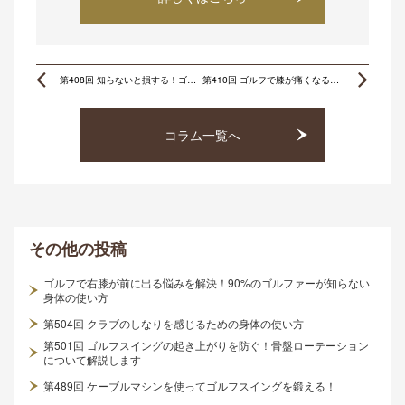
Prev
Ne
第408回 知らないと損する！ゴルファーのための腰痛改善体操！
第410回 ゴルフで膝が痛くなる正体は膝にはない！
コラム一覧へ
その他
の投稿
ゴルフで右膝が前に出る悩みを解決！90%のゴルファーが知らない
身体の使い方
第504回 クラブのしなりを感じるための身体の使い方
第501回 ゴルフスイングの起き上がりを防ぐ！骨盤ローテーション
について解説します
第489回 ケーブルマシンを使ってゴルフスイングを鍛える！