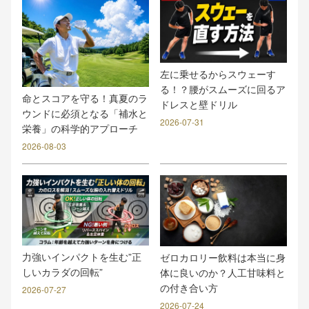
左に乗せるからスウェーす
る！？腰がスムーズに回るア
命とスコアを守る！真夏のラ
ドレスと壁ドリル
ウンドに必須となる「補水と
2026-07-31
栄養」の科学的アプローチ
2026-08-03
力強いインパクトを生む”正
ゼロカロリー飲料は本当に身
しいカラダの回転”
体に良いのか？人工甘味料と
の付き合い方
2026-07-27
2026-07-24