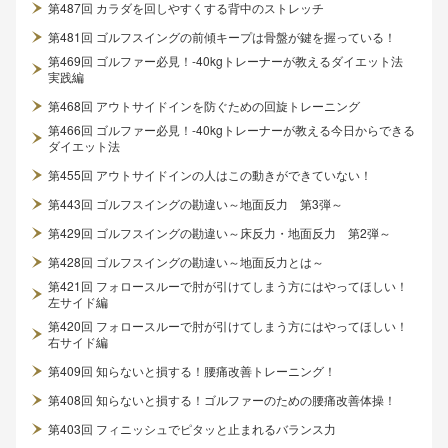
第487回 カラダを回しやすくする背中のストレッチ
第481回 ゴルフスイングの前傾キープは骨盤が鍵を握っている！
第469回 ゴルファー必見！-40kgトレーナーが教えるダイエット法
実践編
第468回 アウトサイドインを防ぐための回旋トレーニング
第466回 ゴルファー必見！-40kgトレーナーが教える今日からできる
ダイエット法
第455回 アウトサイドインの人はこの動きができていない！
第443回 ゴルフスイングの勘違い～地面反力 第3弾～
第429回 ゴルフスイングの勘違い～床反力・地面反力 第2弾～
第428回 ゴルフスイングの勘違い～地面反力とは～
第421回 フォロースルーで肘が引けてしまう方にはやってほしい！
左サイド編
第420回 フォロースルーで肘が引けてしまう方にはやってほしい！
右サイド編
第409回 知らないと損する！腰痛改善トレーニング！
第408回 知らないと損する！ゴルファーのための腰痛改善体操！
第403回 フィニッシュでピタッと止まれるバランス力