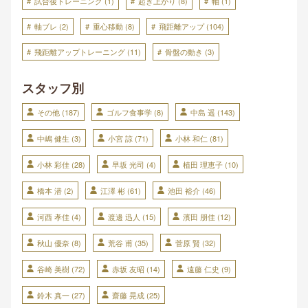
試合後トレーニング
(1)
起き上がり
(8)
軸
(1)
軸ブレ
(2)
重心移動
(8)
飛距離アップ
(104)
飛距離アップトレーニング
(11)
骨盤の動き
(3)
スタッフ別
その他
(187)
ゴルフ食事学
(8)
中島 遥
(143)
中嶋 健生
(3)
小宮 諒
(71)
小林 和仁
(81)
小林 彩佳
(28)
早坂 光司
(4)
植田 理恵子
(10)
橋本 潜
(2)
江澤 彬
(61)
池田 裕介
(46)
河西 孝佳
(4)
渡邊 迅人
(15)
濱田 朋佳
(12)
秋山 優奈
(8)
荒谷 甫
(35)
菅原 賢
(32)
谷崎 美樹
(72)
赤坂 友昭
(14)
遠藤 仁史
(9)
鈴木 真一
(27)
齋藤 晃成
(25)