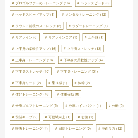
プロゴルファーのトレーニング
(16)
ヘッドスピード
(6)
ヘッドスピードアップ
(1)
メンタルトレーニング
(12)
ラウンド前後のストレッチ
(2)
ラダートレーニング
(1)
リアライン
(6)
リアラインコア
(1)
上半身
(1)
上半身の柔軟性アップ
(16)
上半身ストレッチ
(13)
上半身トレーニング
(13)
下半身の柔軟性アップ
(4)
下半身ストレッチ
(10)
下半身トレーニング
(31)
下半身リード
(2)
乗り感
(1)
体幹
(2)
体幹トレーニング
(48)
体重移動
(8)
全身ゴルフトレーニング
(5)
分厚いインパクト
(1)
分離
(2)
前傾キープ
(2)
可動域向上
(1)
右膝
(1)
呼吸トレーニング
(4)
回旋トレーニング
(5)
地面反力
(12)