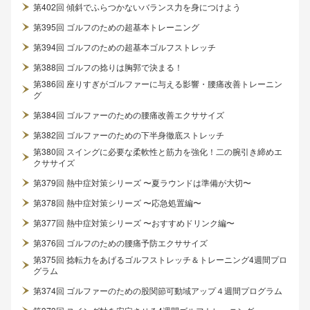
第402回 傾斜でふらつかないバランス力を身につけよう
第395回 ゴルフのための超基本トレーニング
第394回 ゴルフのための超基本ゴルフストレッチ
第388回 ゴルフの捻りは胸郭で決まる！
第386回 座りすぎがゴルファーに与える影響・腰痛改善トレーニン
グ
第384回 ゴルファーのための腰痛改善エクササイズ
第382回 ゴルファーのための下半身徹底ストレッチ
第380回 スイングに必要な柔軟性と筋力を強化！二の腕引き締めエ
クササイズ
第379回 熱中症対策シリーズ 〜夏ラウンドは準備が大切〜
第378回 熱中症対策シリーズ 〜応急処置編〜
第377回 熱中症対策シリーズ 〜おすすめドリンク編〜
第376回 ゴルフのための腰痛予防エクササイズ
第375回 捻転力をあげるゴルフストレッチ＆トレーニング4週間プロ
グラム
第374回 ゴルファーのための股関節可動域アップ４週間プログラム