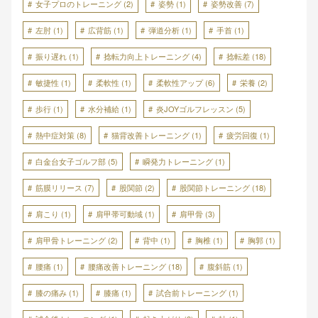
女子プロのトレーニング
(2)
姿勢
(1)
姿勢改善
(7)
左肘
(1)
広背筋
(1)
弾道分析
(1)
手首
(1)
振り遅れ
(1)
捻転力向上トレーニング
(4)
捻転差
(18)
敏捷性
(1)
柔軟性
(1)
柔軟性アップ
(6)
栄養
(2)
歩行
(1)
水分補給
(1)
炎JOYゴルフレッスン
(5)
熱中症対策
(8)
猫背改善トレーニング
(1)
疲労回復
(1)
白金台女子ゴルフ部
(5)
瞬発力トレーニング
(1)
筋膜リリース
(7)
股関節
(2)
股関節トレーニング
(18)
肩こり
(1)
肩甲帯可動域
(1)
肩甲骨
(3)
肩甲骨トレーニング
(2)
背中
(1)
胸椎
(1)
胸郭
(1)
腰痛
(1)
腰痛改善トレーニング
(18)
腹斜筋
(1)
膝の痛み
(1)
膝痛
(1)
試合前トレーニング
(1)