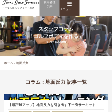
メ
利用者様
内
予約
ニ
トータルゴルフフィットネス
容
メニュー
ュ
を
ー
ス
キ
スタッフコラム
ッ
「ゴルフボディを作る」
プ
STAFF COLUMN
ホーム
»
地面反力
コラム：
地面反力 記事一覧
【飛距離アップ】地面反力を引き出す下半身サーキット