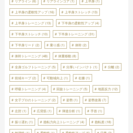
リアライン
(6)
リアラインコア
(1)
上半身
(1)
上半身の柔軟性アップ
(16)
上半身ストレッチ
(13)
上半身トレーニング
(13)
下半身の柔軟性アップ
(4)
下半身ストレッチ
(10)
下半身トレーニング
(31)
下半身リード
(2)
乗り感
(1)
体幹
(2)
体幹トレーニング
(48)
体重移動
(8)
全身ゴルフトレーニング
(5)
分厚いインパクト
(1)
分離
(2)
前傾キープ
(2)
可動域向上
(1)
右膝
(1)
呼吸トレーニング
(4)
回旋トレーニング
(5)
地面反力
(12)
女子プロのトレーニング
(2)
姿勢
(1)
姿勢改善
(7)
左肘
(1)
広背筋
(1)
弾道分析
(1)
手首
(1)
振り遅れ
(1)
捻転力向上トレーニング
(4)
捻転差
(18)
敏捷性
(1)
柔軟性
(1)
柔軟性アップ
(6)
栄養
(2)