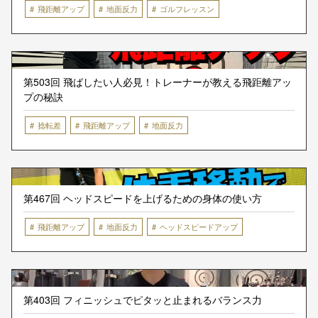
飛距離アップ
地面反力
ゴルフレッスン
第503回 飛ばしたい人必見！トレーナーが教える飛距離アッ
プの秘訣
捻転差
飛距離アップ
地面反力
第467回 ヘッドスピードを上げるための身体の使い方
飛距離アップ
地面反力
ヘッドスピードアップ
第403回 フィニッシュでピタッと止まれるバランス力