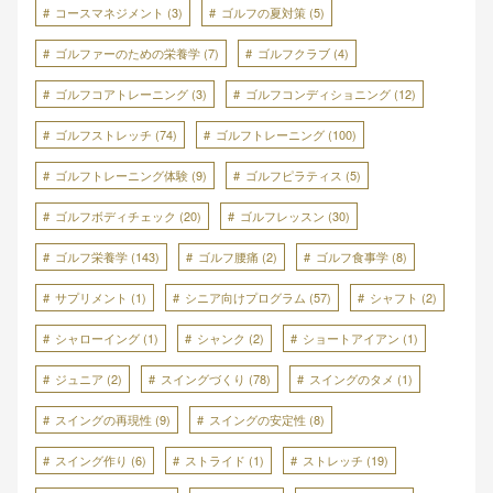
コースマネジメント
(3)
ゴルフの夏対策
(5)
ゴルファーのための栄養学
(7)
ゴルフクラブ
(4)
ゴルフコアトレーニング
(3)
ゴルフコンディショニング
(12)
ゴルフストレッチ
(74)
ゴルフトレーニング
(100)
ゴルフトレーニング体験
(9)
ゴルフピラティス
(5)
ゴルフボディチェック
(20)
ゴルフレッスン
(30)
ゴルフ栄養学
(143)
ゴルフ腰痛
(2)
ゴルフ食事学
(8)
サプリメント
(1)
シニア向けプログラム
(57)
シャフト
(2)
シャローイング
(1)
シャンク
(2)
ショートアイアン
(1)
ジュニア
(2)
スイングづくり
(78)
スイングのタメ
(1)
スイングの再現性
(9)
スイングの安定性
(8)
スイング作り
(6)
ストライド
(1)
ストレッチ
(19)