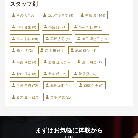
スタッフ別
その他
(187)
ゴルフ食事学
(8)
中島 遥
(144)
中嶋 健生
(3)
小宮 諒
(71)
小林 和仁
(81)
小林 彩佳
(28)
早坂 光司
(4)
植田 理恵子
(10)
橋本 潜
(2)
江澤 彬
(61)
池田 裕介
(46)
河西 孝佳
(4)
渡邊 迅人
(15)
濱田 朋佳
(12)
秋山 優奈
(8)
荒谷 甫
(35)
菅原 賢
(32)
谷崎 美樹
(72)
赤坂 友昭
(14)
遠藤 仁史
(9)
鈴木 真一
(27)
齋藤 晃成
(25)
まずはお気軽に体験から
TRIAL