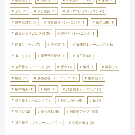
歩行
(1)
水分補給
(1)
炎JOYゴルフレッスン
(5)
熱中症対策
(8)
猫背改善トレーニング
(1)
疲労回復
(1)
白金台女子ゴルフ部
(5)
瞬発力トレーニング
(1)
筋膜リリース
(7)
股関節
(2)
股関節トレーニング
(18)
肩こり
(1)
肩甲帯可動域
(1)
肩甲骨
(3)
肩甲骨トレーニング
(2)
背中
(1)
胸椎
(1)
胸郭
(1)
腰痛
(1)
腰痛改善トレーニング
(18)
腹斜筋
(1)
膝の痛み
(1)
膝痛
(1)
試合前トレーニング
(1)
試合後トレーニング
(1)
起き上がり
(8)
軸
(1)
軸ブレ
(2)
重心移動
(8)
飛距離アップ
(104)
飛距離アップトレーニング
(11)
骨盤の動き
(3)