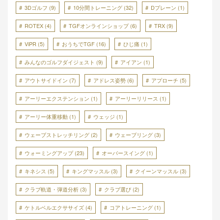
3Dゴルフ
(9)
10分間トレーニング
(32)
Dプレーン
(1)
ROTEX
(4)
TGFオンラインショップ
(6)
TRX
(9)
ViPR
(5)
おうちでTGF
(16)
ひじ痛
(1)
みんなのゴルフダイジェスト
(9)
アイアン
(1)
アウトサイドイン
(7)
アドレス姿勢
(6)
アプローチ
(5)
アーリーエクステンション
(1)
アーリーリリース
(1)
アーリー体重移動
(1)
ウェッジ
(1)
ウェーブストレッチリング
(2)
ウェーブリング
(3)
ウォーミングアップ
(23)
オーバースイング
(1)
キネシス
(5)
キングマッスル
(3)
クイーンマッスル
(3)
クラブ軌道・弾道分析
(3)
クラブ選び
(2)
ケトルベルエクササイズ
(4)
コアトレーニング
(1)