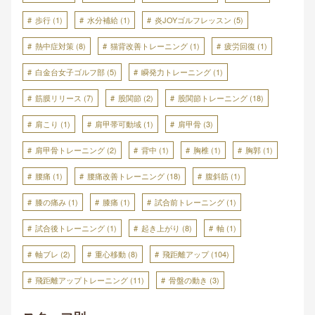
歩行
(1)
水分補給
(1)
炎JOYゴルフレッスン
(5)
熱中症対策
(8)
猫背改善トレーニング
(1)
疲労回復
(1)
白金台女子ゴルフ部
(5)
瞬発力トレーニング
(1)
筋膜リリース
(7)
股関節
(2)
股関節トレーニング
(18)
肩こり
(1)
肩甲帯可動域
(1)
肩甲骨
(3)
肩甲骨トレーニング
(2)
背中
(1)
胸椎
(1)
胸郭
(1)
腰痛
(1)
腰痛改善トレーニング
(18)
腹斜筋
(1)
膝の痛み
(1)
膝痛
(1)
試合前トレーニング
(1)
試合後トレーニング
(1)
起き上がり
(8)
軸
(1)
軸ブレ
(2)
重心移動
(8)
飛距離アップ
(104)
飛距離アップトレーニング
(11)
骨盤の動き
(3)