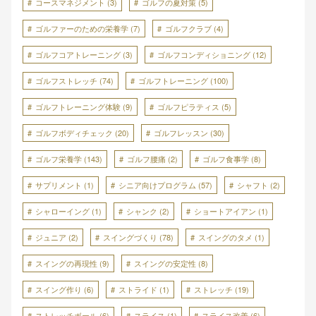
コースマネジメント
(3)
ゴルフの夏対策
(5)
ゴルファーのための栄養学
(7)
ゴルフクラブ
(4)
ゴルフコアトレーニング
(3)
ゴルフコンディショニング
(12)
ゴルフストレッチ
(74)
ゴルフトレーニング
(100)
ゴルフトレーニング体験
(9)
ゴルフピラティス
(5)
ゴルフボディチェック
(20)
ゴルフレッスン
(30)
ゴルフ栄養学
(143)
ゴルフ腰痛
(2)
ゴルフ食事学
(8)
サプリメント
(1)
シニア向けプログラム
(57)
シャフト
(2)
シャローイング
(1)
シャンク
(2)
ショートアイアン
(1)
ジュニア
(2)
スイングづくり
(78)
スイングのタメ
(1)
スイングの再現性
(9)
スイングの安定性
(8)
スイング作り
(6)
ストライド
(1)
ストレッチ
(19)
ストレッチボール
(6)
スライス
(1)
スライス改善
(6)