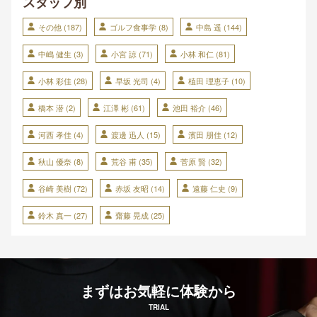
スタッフ別
その他
(187)
ゴルフ食事学
(8)
中島 遥
(144)
中嶋 健生
(3)
小宮 諒
(71)
小林 和仁
(81)
小林 彩佳
(28)
早坂 光司
(4)
植田 理恵子
(10)
橋本 潜
(2)
江澤 彬
(61)
池田 裕介
(46)
河西 孝佳
(4)
渡邊 迅人
(15)
濱田 朋佳
(12)
秋山 優奈
(8)
荒谷 甫
(35)
菅原 賢
(32)
谷崎 美樹
(72)
赤坂 友昭
(14)
遠藤 仁史
(9)
鈴木 真一
(27)
齋藤 晃成
(25)
まずはお気軽に体験から
TRIAL