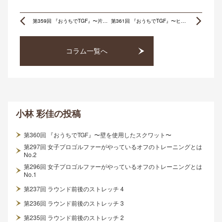
Prev
Ne
第359回 『おうちでTGF』〜片足アドレスwithショルダーターン〜
第361回 『おうちでTGF』〜ヒップサークル〜
コラム一覧へ
小林 彩佳
の投稿
第360回 『おうちでTGF』〜壁を使用したスクワット〜
第297回 女子プロゴルファーがやっているオフのトレーニングとは
No.2
第296回 女子プロゴルファーがやっているオフのトレーニングとは
No.1
第237回 ラウンド前後のストレッチ 4
第236回 ラウンド前後のストレッチ 3
第235回 ラウンド前後のストレッチ 2