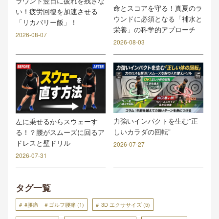
ラウンド翌日に疲れを残さな
命とスコアを守る！真夏のラ
い！疲労回復を加速させる
ウンドに必須となる「補水と
「リカバリー飯」！
栄養」の科学的アプローチ
2026-08-07
2026-08-03
力強いインパクトを生む”正
左に乗せるからスウェーす
しいカラダの回転”
る！？腰がスムーズに回るア
ドレスと壁ドリル
2026-07-27
2026-07-31
タグ一覧
#腰痛 ＃ゴルフ腰痛
(1)
3D エクササイズ
(5)