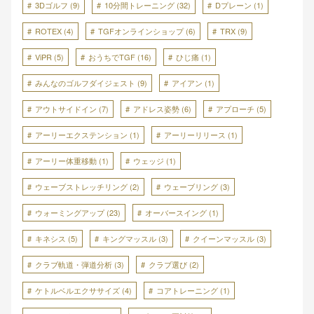
3Dゴルフ
(9)
10分間トレーニング
(32)
Dプレーン
(1)
ROTEX
(4)
TGFオンラインショップ
(6)
TRX
(9)
ViPR
(5)
おうちでTGF
(16)
ひじ痛
(1)
みんなのゴルフダイジェスト
(9)
アイアン
(1)
アウトサイドイン
(7)
アドレス姿勢
(6)
アプローチ
(5)
アーリーエクステンション
(1)
アーリーリリース
(1)
アーリー体重移動
(1)
ウェッジ
(1)
ウェーブストレッチリング
(2)
ウェーブリング
(3)
ウォーミングアップ
(23)
オーバースイング
(1)
キネシス
(5)
キングマッスル
(3)
クイーンマッスル
(3)
クラブ軌道・弾道分析
(3)
クラブ選び
(2)
ケトルベルエクササイズ
(4)
コアトレーニング
(1)