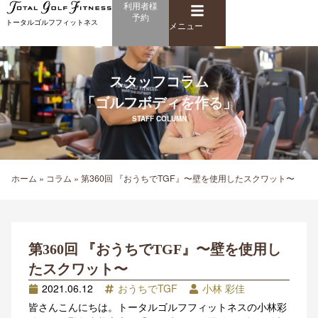
メ
利用者様
内
予約
ニ
トータルゴルフフィットネス
容
メニュー
ュ
を
ー
ス
キ
スタッフコラム
ッ
「ゴルフボディを作る」
プ
STAFF COLUMN
ホーム
»
コラム
»
第360回 『おうちでTGF』〜壁を使用したスクワット〜
第360回 『おうちでTGF』〜壁を使用し
たスクワット〜
2021.06.12
おうちでTGF
小林 彩佳
皆さんこんにちは。トータルゴルフフィットネスの小林彩