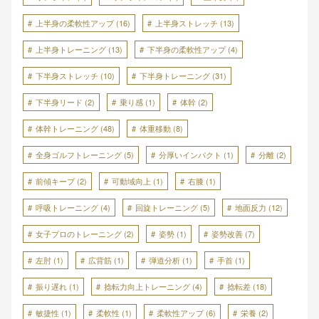
上半身の柔軟性アップ
(16)
上半身ストレッチ
(13)
上半身トレーニング
(13)
下半身の柔軟性アップ
(4)
下半身ストレッチ
(10)
下半身トレーニング
(31)
下半身リード
(2)
乗り感
(1)
体幹
(2)
体幹トレーニング
(48)
体重移動
(8)
全身ゴルフトレーニング
(5)
分厚いインパクト
(1)
分離
(2)
前傾キープ
(2)
可動域向上
(1)
右膝
(1)
呼吸トレーニング
(4)
回旋トレーニング
(5)
地面反力
(12)
女子プロのトレーニング
(2)
姿勢
(1)
姿勢改善
(7)
左肘
(1)
広背筋
(1)
弾道分析
(1)
手首
(1)
振り遅れ
(1)
捻転力向上トレーニング
(4)
捻転差
(18)
敏捷性
(1)
柔軟性
(1)
柔軟性アップ
(6)
栄養
(2)