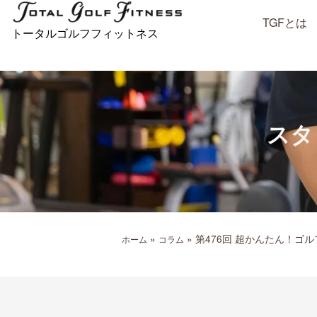
内
TGFとは
容
トータルゴルフフィットネス
を
ス
キ
ッ
プ
スタ
»
»
第476回 超かんたん！ゴ
ホーム
コラム