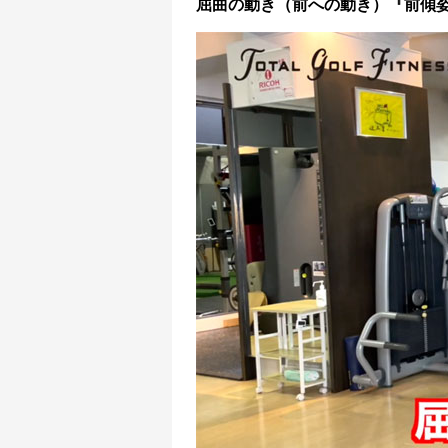
屈曲の動き（前への動き）『前傾