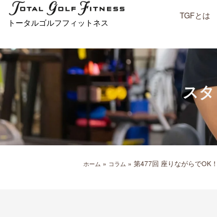
内
TGFとは
容
トータルゴルフフィットネス
を
ス
キ
ッ
プ
スタ
»
»
第477回 座りながらでO
ホーム
コラム