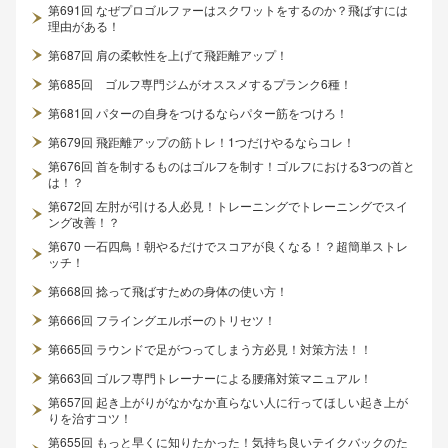
第691回 なぜプロゴルファーはスクワットをするのか？飛ばすには
理由がある！
第687回 肩の柔軟性を上げて飛距離アップ！
第685回 ゴルフ専門ジムがオススメするプランク6種！
第681回 パターの自身をつけるならパター筋をつけろ！
第679回 飛距離アップの筋トレ！1つだけやるならコレ！
第676回 首を制するものはゴルフを制す！ゴルフにおける3つの首と
は！？
第672回 左肘が引ける人必見！トレーニングでトレーニングでスイ
ング改善！？
第670 一石四鳥！朝やるだけでスコアが良くなる！？超簡単ストレ
ッチ！
第668回 捻って飛ばすための身体の使い方！
第666回 フライングエルボーのトリセツ！
第665回 ラウンドで足がつってしまう方必見！対策方法！！
第663回 ゴルフ専門トレーナーによる腰痛対策マニュアル！
第657回 起き上がりがなかなか直らない人に行ってほしい起き上が
りを治すコツ！
第655回 もっと早くに知りたかった！気持ち良いテイクバックのた