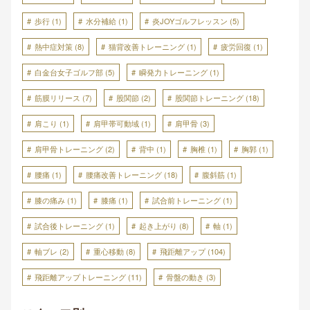
歩行
(1)
水分補給
(1)
炎JOYゴルフレッスン
(5)
熱中症対策
(8)
猫背改善トレーニング
(1)
疲労回復
(1)
白金台女子ゴルフ部
(5)
瞬発力トレーニング
(1)
筋膜リリース
(7)
股関節
(2)
股関節トレーニング
(18)
肩こり
(1)
肩甲帯可動域
(1)
肩甲骨
(3)
肩甲骨トレーニング
(2)
背中
(1)
胸椎
(1)
胸郭
(1)
腰痛
(1)
腰痛改善トレーニング
(18)
腹斜筋
(1)
膝の痛み
(1)
膝痛
(1)
試合前トレーニング
(1)
試合後トレーニング
(1)
起き上がり
(8)
軸
(1)
軸ブレ
(2)
重心移動
(8)
飛距離アップ
(104)
飛距離アップトレーニング
(11)
骨盤の動き
(3)