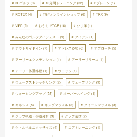
3Dゴルフ
(9)
10分間トレーニング
(32)
Dプレーン
(1)
ROTEX
(4)
TGFオンラインショップ
(6)
TRX
(9)
ViPR
(5)
おうちでTGF
(16)
ひじ痛
(1)
みんなのゴルフダイジェスト
(9)
アイアン
(1)
アウトサイドイン
(7)
アドレス姿勢
(6)
アプローチ
(5)
アーリーエクステンション
(1)
アーリーリリース
(1)
アーリー体重移動
(1)
ウェッジ
(1)
ウェーブストレッチリング
(2)
ウェーブリング
(3)
ウォーミングアップ
(23)
オーバースイング
(1)
キネシス
(5)
キングマッスル
(3)
クイーンマッスル
(3)
クラブ軌道・弾道分析
(3)
クラブ選び
(2)
ケトルベルエクササイズ
(4)
コアトレーニング
(1)