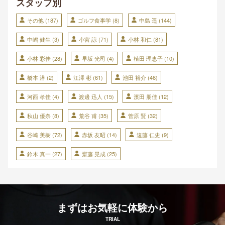
スタッフ別
その他
(187)
ゴルフ食事学
(8)
中島 遥
(144)
中嶋 健生
(3)
小宮 諒
(71)
小林 和仁
(81)
小林 彩佳
(28)
早坂 光司
(4)
植田 理恵子
(10)
橋本 潜
(2)
江澤 彬
(61)
池田 裕介
(46)
河西 孝佳
(4)
渡邊 迅人
(15)
濱田 朋佳
(12)
秋山 優奈
(8)
荒谷 甫
(35)
菅原 賢
(32)
谷崎 美樹
(72)
赤坂 友昭
(14)
遠藤 仁史
(9)
鈴木 真一
(27)
齋藤 晃成
(25)
まずはお気軽に体験から
TRIAL