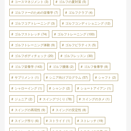
コースマネジメント
(3)
ゴルフの夏対策
(5)
ゴルファーのための栄養学
(7)
ゴルフクラブ
(4)
ゴルフコアトレーニング
(3)
ゴルフコンディショニング
(12)
ゴルフストレッチ
(74)
ゴルフトレーニング
(100)
ゴルフトレーニング体験
(9)
ゴルフピラティス
(5)
ゴルフボディチェック
(20)
ゴルフレッスン
(30)
ゴルフ栄養学
(143)
ゴルフ腰痛
(2)
ゴルフ食事学
(8)
サプリメント
(1)
シニア向けプログラム
(57)
シャフト
(2)
シャローイング
(1)
シャンク
(2)
ショートアイアン
(1)
ジュニア
(2)
スイングづくり
(78)
スイングのタメ
(1)
スイングの再現性
(9)
スイングの安定性
(8)
スイング作り
(6)
ストライド
(1)
ストレッチ
(19)