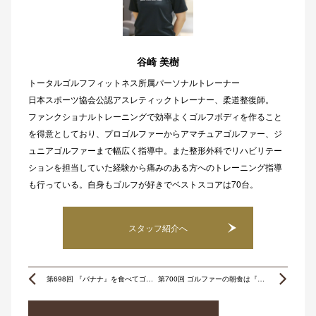
谷崎 美樹
トータルゴルフフィットネス所属パーソナルトレーナー
日本スポーツ協会公認アスレティックトレーナー、柔道整復師。
ファンクショナルトレーニングで効率よくゴルフボディを作ること
を得意としており、プロゴルファーからアマチュアゴルファー、ジ
ュニアゴルファーまで幅広く指導中。また整形外科でリハビリテー
ションを担当していた経験から痛みのある方へのトレーニング指導
も行っている。自身もゴルフが好きでベストスコアは70台。
スタッフ紹介へ
Prev
Ne
第698回 『バナナ』を食べてゴルフパフォーマンスを上げよう！
第700回 ゴルファーの朝食は『これ』に決まり！