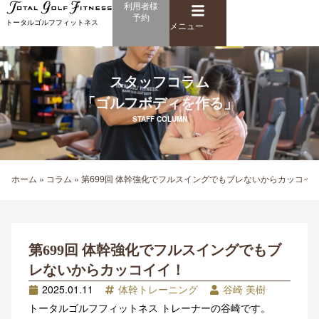
メ
利用者様
内
予約
ニ
トータルゴルフフィットネス
容
メニュー
ュ
を
ー
ス
キ
スタッフコラム
ッ
「ゴルフボディを作る」
プ
STAFF COLUMN
ホーム
»
コラム
»
第699回 体幹強化でフルスイングでもブレないからカッコイ
第699回 体幹強化でフルスイングでもブ
レないからカッコイイ！
2025.01.11
体幹トレーニング
谷崎 美樹
トータルゴルフフィットネス トレーナーの谷崎です。