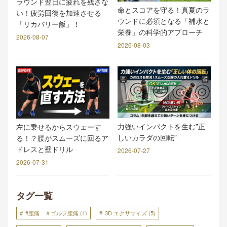
ラウンド翌日に疲れを残さな
命とスコアを守る！真夏のラ
い！疲労回復を加速させる
ウンドに必須となる「補水と
「リカバリー飯」！
栄養」の科学的アプローチ
2026-08-07
2026-08-03
力強いインパクトを生む”正
左に乗せるからスウェーす
しいカラダの回転”
る！？腰がスムーズに回るア
ドレスと壁ドリル
2026-07-27
2026-07-31
タグ一覧
#腰痛 ＃ゴルフ腰痛
(1)
3D エクササイズ
(5)