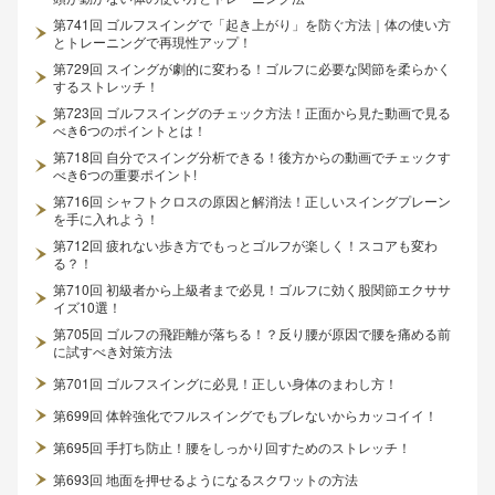
第741回 ゴルフスイングで「起き上がり」を防ぐ方法｜体の使い方
とトレーニングで再現性アップ！
第729回 スイングが劇的に変わる！ゴルフに必要な関節を柔らかく
するストレッチ！
第723回 ゴルフスイングのチェック方法！正面から見た動画で見る
べき6つのポイントとは！
第718回 自分でスイング分析できる！後方からの動画でチェックす
べき6つの重要ポイント!
第716回 シャフトクロスの原因と解消法！正しいスイングプレーン
を手に入れよう！
第712回 疲れない歩き方でもっとゴルフが楽しく！スコアも変わ
る？！
第710回 初級者から上級者まで必見！ゴルフに効く股関節エクササ
イズ10選！
第705回 ゴルフの飛距離が落ちる！？反り腰が原因で腰を痛める前
に試すべき対策方法
第701回 ゴルフスイングに必見！正しい身体のまわし方！
第699回 体幹強化でフルスイングでもブレないからカッコイイ！
第695回 手打ち防止！腰をしっかり回すためのストレッチ！
第693回 地面を押せるようになるスクワットの方法