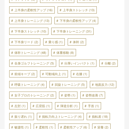
上半身の柔軟性アップ
(16)
上半身ストレッチ
(13)
上半身トレーニング
(13)
下半身の柔軟性アップ
(4)
下半身ストレッチ
(10)
下半身トレーニング
(31)
下半身リード
(2)
乗り感
(1)
体幹
(2)
体幹トレーニング
(48)
体重移動
(8)
全身ゴルフトレーニング
(5)
分厚いインパクト
(1)
分離
(2)
前傾キープ
(2)
可動域向上
(1)
右膝
(1)
呼吸トレーニング
(4)
回旋トレーニング
(5)
地面反力
(12)
女子プロのトレーニング
(2)
姿勢
(1)
姿勢改善
(7)
左肘
(1)
広背筋
(1)
弾道分析
(1)
手首
(1)
振り遅れ
(1)
捻転力向上トレーニング
(4)
捻転差
(18)
敏捷性
(1)
柔軟性
(1)
柔軟性アップ
(6)
栄養
(2)