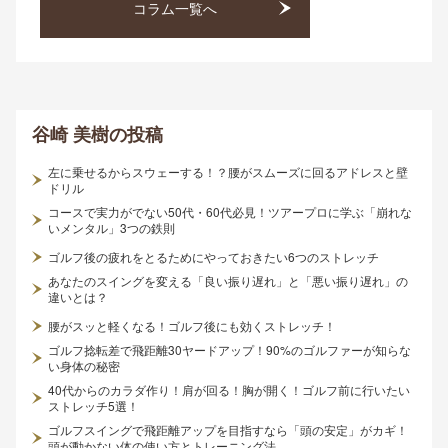
コラム一覧へ
谷崎 美樹
の投稿
左に乗せるからスウェーする！？腰がスムーズに回るアドレスと壁
ドリル
コースで実力がでない50代・60代必見！ツアープロに学ぶ「崩れな
いメンタル」3つの鉄則
ゴルフ後の疲れをとるためにやっておきたい6つのストレッチ
あなたのスイングを変える「良い振り遅れ」と「悪い振り遅れ」の
違いとは？
腰がスッと軽くなる！ゴルフ後にも効くストレッチ！
ゴルフ捻転差で飛距離30ヤードアップ！90%のゴルファーが知らな
い身体の秘密
40代からのカラダ作り！肩が回る！胸が開く！ゴルフ前に行いたい
ストレッチ5選！
ゴルフスイングで飛距離アップを目指すなら「頭の安定」がカギ！
頭が動かない体の使い方とトレーニング法