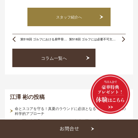
スタッフ紹介へ
Prev
Ne
第516回 ゴルフにおける肩甲骨の動きとは？
第518回 ゴルフには必要不可欠！簡単下半身トレーニング
コラム一覧へ
江澤 彬
の投稿
命とスコアを守る！真夏のラウンドに必須となる「補水と栄養」の
科学的アプローチ
胸が開く人必見！バックスイングで右膝を正しく使うだけでスイン
グが変わる
ゴルフとクワイエットアイ〜静かな視線がパフォーマンスを変え
る〜