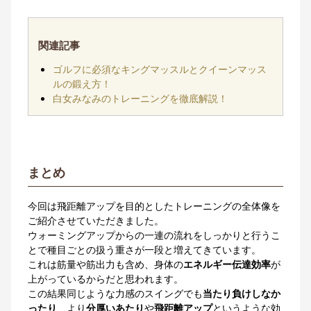
関連記事
ゴルフに必須なキングマッスルとクイーンマッス
ルの鍛え方！
白女みなみのトレーニングを徹底解説！
まとめ
今回は飛距離アップを目的としたトレーニングの全体像を
ご紹介させていただきました。
ウォーミングアップからの一連の流れをしっかりと行うこ
とで種目ごとの扱う重さが一段と増えてきています。
これは筋量や筋出力も含め、身体の
エネルギー伝達効率
が
上がっているからだと思われます。
この結果同じような力感のスイングでも
当たり負けしなか
ったり
、より
分厚いあたり
や
飛距離アップ
というような効