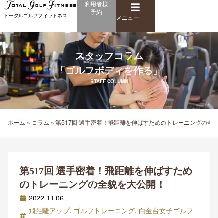
メ
利用者様
内
予約
ニ
トータルゴルフフィットネス
容
メニュー
ュ
を
ー
ス
キ
スタッフコラム
ッ
「ゴルフボディを作る」
プ
STAFF COLUMN
ホーム
»
コラム
»
第517回 選手密着！飛距離を伸ばすためのトレーニングの全
第517回 選手密着！飛距離を伸ばすため
のトレーニングの全貌を大公開！
2022.11.06
飛距離アップ
,
ゴルフトレーニング
,
白金台女子ゴルフ