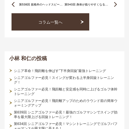
Prev
Ne
第538回 規格外のヘッドスピードを生むためにフィジカルを鍛える！
第540回 身体が捻りやすくなる！回旋力を上げるための10分間トレーニング
コラム一覧へ
小林 和仁
の投稿
シニア革命！飛距離を伸ばす”下半身回旋”最強トレーニング
シニアゴルファー必見！スイングが変わる上半身回旋トレーニン
グ！
シニアゴルファー必見！飛距離と安定感を同時に上げるゴルフ体幹
トレーニング
シニアゴルファー必見！飛距離アップのためのラウンド前の簡単ウ
ォーミングアップ
第639回 シニアゴルファー必見！最強のゴルフマシンでスイング効
率を最大限上げる回旋トレーニング！
第634回 シニアゴルファー必見！マシントレーニングでゴルフパフ
ォーマンスが最大限に高まる！