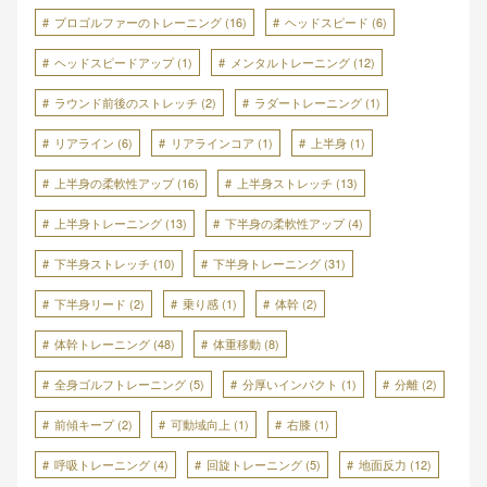
プロゴルファーのトレーニング
(16)
ヘッドスピード
(6)
ヘッドスピードアップ
(1)
メンタルトレーニング
(12)
ラウンド前後のストレッチ
(2)
ラダートレーニング
(1)
リアライン
(6)
リアラインコア
(1)
上半身
(1)
上半身の柔軟性アップ
(16)
上半身ストレッチ
(13)
上半身トレーニング
(13)
下半身の柔軟性アップ
(4)
下半身ストレッチ
(10)
下半身トレーニング
(31)
下半身リード
(2)
乗り感
(1)
体幹
(2)
体幹トレーニング
(48)
体重移動
(8)
全身ゴルフトレーニング
(5)
分厚いインパクト
(1)
分離
(2)
前傾キープ
(2)
可動域向上
(1)
右膝
(1)
呼吸トレーニング
(4)
回旋トレーニング
(5)
地面反力
(12)