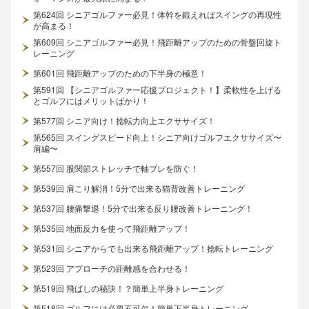
第624回 シニアゴルファー必見！体幹を鍛えればスイングの再現性
が高まる！
第609回 シニアゴルファー必見！飛距離アップのための骨盤回旋ト
レーニング
第601回 飛距離アップのための下半身の極意！
第591回 【シニアゴルファー応援プロジェクト！】柔軟性を上げる
とゴルフにはメリットばかり！
第577回 シニア向け！捻転力向上エクササイズ！
第565回 スイングスピード向上！シニア向けゴルフエクササイズ〜
肩編〜
第557回 股関節ストレッチで軸ブレを防ぐ！
第539回 肩こり解消！5分で出来る猫背改善トレーニング
第537回 腰痛撃退！5分で出来る反り腰改善トレーニング！
第535回 地面反力を使って飛距離アップ！
第531回 シニアからでも出来る飛距離アップ！捻転トレーニング
第523回 アプローチの距離感を合わせる！
第519回 飛ばしの秘訣！？簡単上半身トレーニング
第518回 ゴルフには必要不可欠！簡単下半身トレーニング