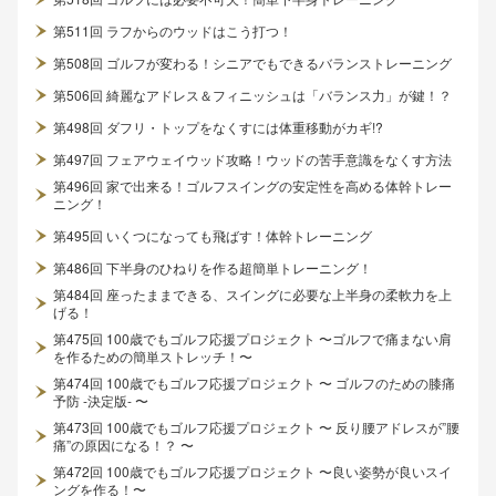
第511回 ラフからのウッドはこう打つ！
第508回 ゴルフが変わる！シニアでもできるバランストレーニング
第506回 綺麗なアドレス＆フィニッシュは「バランス力」が鍵！？
第498回 ダフリ・トップをなくすには体重移動がカギ!?
第497回 フェアウェイウッド攻略！ウッドの苦手意識をなくす方法
第496回 家で出来る！ゴルフスイングの安定性を高める体幹トレー
ニング！
第495回 いくつになっても飛ばす！体幹トレーニング
第486回 下半身のひねりを作る超簡単トレーニング！
第484回 座ったままできる、スイングに必要な上半身の柔軟力を上
げる！
第475回 100歳でもゴルフ応援プロジェクト 〜ゴルフで痛まない肩
を作るための簡単ストレッチ！〜
第474回 100歳でもゴルフ応援プロジェクト 〜 ゴルフのための膝痛
予防 -決定版- 〜
第473回 100歳でもゴルフ応援プロジェクト 〜 反り腰アドレスが”腰
痛”の原因になる！？ 〜
第472回 100歳でもゴルフ応援プロジェクト 〜良い姿勢が良いスイ
ングを作る！〜