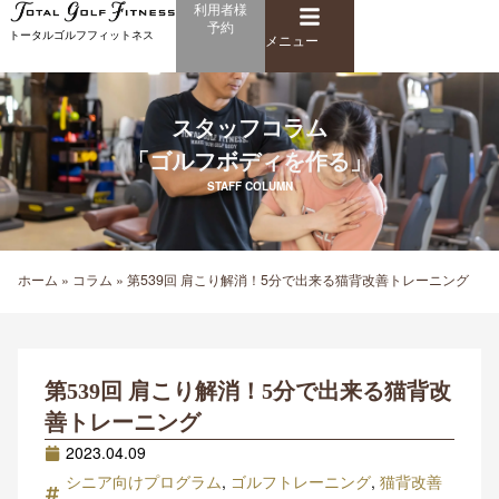
メ
利用者様
内
予約
ニ
トータルゴルフフィットネス
容
メニュー
ュ
を
ー
ス
キ
スタッフコラム
ッ
「ゴルフボディを作る」
プ
STAFF COLUMN
ホーム
»
コラム
»
第539回 肩こり解消！5分で出来る猫背改善トレーニング
第539回 肩こり解消！5分で出来る猫背改
善トレーニング
2023.04.09
シニア向けプログラム
,
ゴルフトレーニング
,
猫背改善