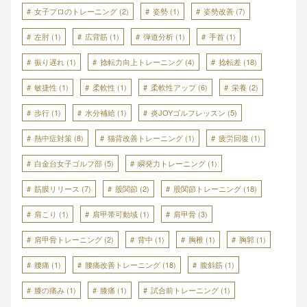
女子プロのトレーニング
(2)
姿勢
(1)
姿勢改善
(7)
左肘
(1)
広背筋
(1)
弾道分析
(1)
手首
(1)
振り遅れ
(1)
捻転力向上トレーニング
(4)
捻転差
(18)
敏捷性
(1)
柔軟性
(1)
柔軟性アップ
(6)
栄養
(2)
歩行
(1)
水分補給
(1)
炎JOYゴルフレッスン
(5)
熱中症対策
(8)
猫背改善トレーニング
(1)
疲労回復
(1)
白金台女子ゴルフ部
(5)
瞬発力トレーニング
(1)
筋膜リリース
(7)
股関節
(2)
股関節トレーニング
(18)
肩こり
(1)
肩甲帯可動域
(1)
肩甲骨
(3)
肩甲骨トレーニング
(2)
背中
(1)
胸椎
(1)
胸郭
(1)
腰痛
(1)
腰痛改善トレーニング
(18)
腹斜筋
(1)
膝の痛み
(1)
膝痛
(1)
試合前トレーニング
(1)