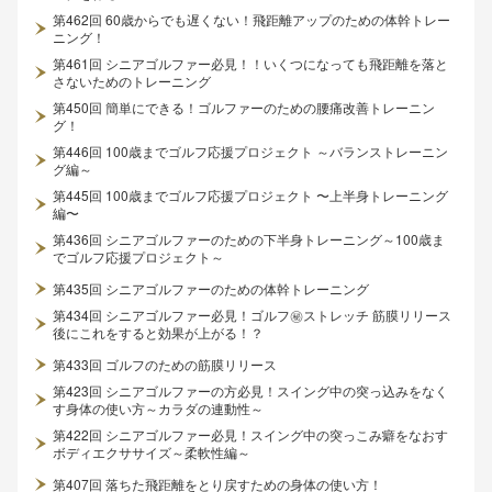
第462回 60歳からでも遅くない！飛距離アップのための体幹トレー
ニング！
第461回 シニアゴルファー必見！！いくつになっても飛距離を落と
さないためのトレーニング
第450回 簡単にできる！ゴルファーのための腰痛改善トレーニン
グ！
第446回 100歳までゴルフ応援プロジェクト ～バランストレーニン
グ編～
第445回 100歳までゴルフ応援プロジェクト 〜上半身トレーニング
編〜
第436回 シニアゴルファーのための下半身トレーニング～100歳ま
でゴルフ応援プロジェクト～
第435回 シニアゴルファーのための体幹トレーニング
第434回 シニアゴルファー必見！ゴルフ㊙ストレッチ 筋膜リリース
後にこれをすると効果が上がる！？
第433回 ゴルフのための筋膜リリース
第423回 シニアゴルファーの方必見！スイング中の突っ込みをなく
す身体の使い方～カラダの連動性～
第422回 シニアゴルファー必見！スイング中の突っこみ癖をなおす
ボディエクササイズ～柔軟性編～
第407回 落ちた飛距離をとり戻すための身体の使い方！