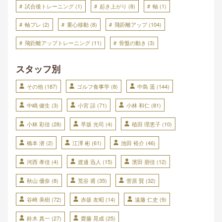
試合後トレーニング
(1)
起き上がり
(8)
軸
(1)
軸ブレ
(2)
重心移動
(8)
飛距離アップ
(104)
飛距離アップトレーニング
(11)
骨盤の動き
(3)
スタッフ別
その他
(187)
ゴルフ食事学
(8)
中島 遥
(144)
中嶋 健生
(3)
小宮 諒
(71)
小林 和仁
(81)
小林 彩佳
(28)
早坂 光司
(4)
植田 理恵子
(10)
橋本 潜
(2)
江澤 彬
(61)
池田 裕介
(46)
河西 孝佳
(4)
渡邊 迅人
(15)
濱田 朋佳
(12)
秋山 優奈
(8)
荒谷 甫
(35)
菅原 賢
(32)
谷崎 美樹
(72)
赤坂 友昭
(14)
遠藤 仁史
(9)
鈴木 真一
(27)
齋藤 晃成
(25)