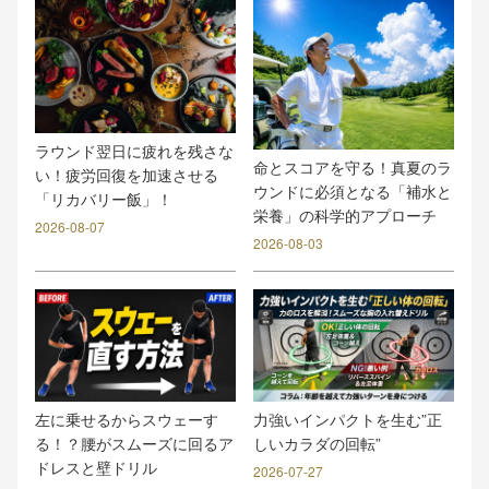
ラウンド翌日に疲れを残さな
命とスコアを守る！真夏のラ
い！疲労回復を加速させる
ウンドに必須となる「補水と
「リカバリー飯」！
栄養」の科学的アプローチ
2026-08-07
2026-08-03
力強いインパクトを生む”正
左に乗せるからスウェーす
しいカラダの回転”
る！？腰がスムーズに回るア
ドレスと壁ドリル
2026-07-27