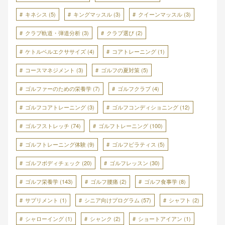
キネシス
(5)
キングマッスル
(3)
クイーンマッスル
(3)
クラブ軌道・弾道分析
(3)
クラブ選び
(2)
ケトルベルエクササイズ
(4)
コアトレーニング
(1)
コースマネジメント
(3)
ゴルフの夏対策
(5)
ゴルファーのための栄養学
(7)
ゴルフクラブ
(4)
ゴルフコアトレーニング
(3)
ゴルフコンディショニング
(12)
ゴルフストレッチ
(74)
ゴルフトレーニング
(100)
ゴルフトレーニング体験
(9)
ゴルフピラティス
(5)
ゴルフボディチェック
(20)
ゴルフレッスン
(30)
ゴルフ栄養学
(143)
ゴルフ腰痛
(2)
ゴルフ食事学
(8)
サプリメント
(1)
シニア向けプログラム
(57)
シャフト
(2)
シャローイング
(1)
シャンク
(2)
ショートアイアン
(1)