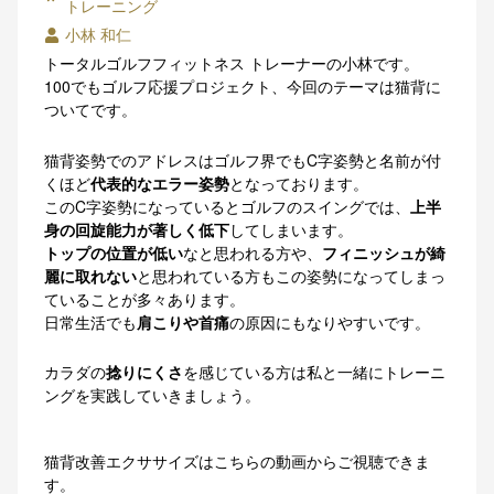
トレーニング
小林 和仁
トータルゴルフフィットネス トレーナーの小林です。
100でもゴルフ応援プロジェクト、今回のテーマは猫背に
ついてです。
猫背姿勢でのアドレスはゴルフ界でもC字姿勢と名前が付
くほど
代表的なエラー姿勢
となっております。
このC字姿勢になっているとゴルフのスイングでは、
上半
身の回旋能力が著しく低下
してしまいます。
トップの位置が低い
なと思われる方や、
フィニッシュが綺
麗に取れない
と思われている方もこの姿勢になってしまっ
ていることが多々あります。
日常生活でも
肩こりや首痛
の原因にもなりやすいです。
カラダの
捻りにくさ
を感じている方は私と一緒にトレーニ
ングを実践していきましょう。
猫背改善エクササイズはこちらの動画からご視聴できま
す。