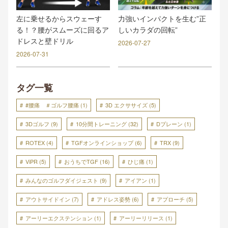
力強いインパクトを生む”正
左に乗せるからスウェーす
しいカラダの回転”
る！？腰がスムーズに回るア
ドレスと壁ドリル
2026-07-27
2026-07-31
タグ一覧
#腰痛 ＃ゴルフ腰痛
(1)
3D エクササイズ
(5)
3Dゴルフ
(9)
10分間トレーニング
(32)
Dプレーン
(1)
ROTEX
(4)
TGFオンラインショップ
(6)
TRX
(9)
ViPR
(5)
おうちでTGF
(16)
ひじ痛
(1)
みんなのゴルフダイジェスト
(9)
アイアン
(1)
アウトサイドイン
(7)
アドレス姿勢
(6)
アプローチ
(5)
アーリーエクステンション
(1)
アーリーリリース
(1)