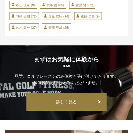
秋山 優奈
(8)
荒谷 甫
(35)
菅原 賢
(32)
谷崎 美樹
(72)
赤坂 友昭
(14)
遠藤 仁史
(9)
鈴木 真一
(27)
齋藤 晃成
(25)
まずはお気軽に体験から
TRIAL
見学、ゴルフレッスンのみ体験も受け付けております。
お気軽にお申し込みくださいませ。
詳しく見る