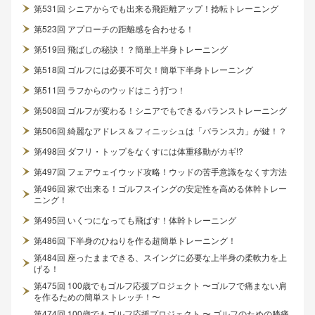
第531回 シニアからでも出来る飛距離アップ！捻転トレーニング
第523回 アプローチの距離感を合わせる！
第519回 飛ばしの秘訣！？簡単上半身トレーニング
第518回 ゴルフには必要不可欠！簡単下半身トレーニング
第511回 ラフからのウッドはこう打つ！
第508回 ゴルフが変わる！シニアでもできるバランストレーニング
第506回 綺麗なアドレス＆フィニッシュは「バランス力」が鍵！？
第498回 ダフリ・トップをなくすには体重移動がカギ!?
第497回 フェアウェイウッド攻略！ウッドの苦手意識をなくす方法
第496回 家で出来る！ゴルフスイングの安定性を高める体幹トレー
ニング！
第495回 いくつになっても飛ばす！体幹トレーニング
第486回 下半身のひねりを作る超簡単トレーニング！
第484回 座ったままできる、スイングに必要な上半身の柔軟力を上
げる！
第475回 100歳でもゴルフ応援プロジェクト 〜ゴルフで痛まない肩
を作るための簡単ストレッチ！〜
第474回 100歳でもゴルフ応援プロジェクト 〜 ゴルフのための膝痛