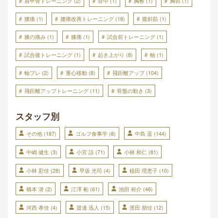
肩甲骨トレーニング
(2)
背中
(1)
胸椎
(1)
胸郭
(1)
腰痛
(1)
腰痛改善トレーニング
(18)
腹斜筋
(1)
膝の痛み
(1)
膝痛
(1)
試合前トレーニング
(1)
試合後トレーニング
(1)
起き上がり
(8)
軸
(1)
軸ブレ
(2)
重心移動
(8)
飛距離アップ
(104)
飛距離アップトレーニング
(11)
骨盤の動き
(3)
スタッフ別
その他
(187)
ゴルフ食事学
(8)
中島 遥
(144)
中嶋 健生
(3)
小宮 諒
(71)
小林 和仁
(81)
小林 彩佳
(28)
早坂 光司
(4)
植田 理恵子
(10)
橋本 潜
(2)
江澤 彬
(61)
池田 裕介
(46)
河西 孝佳
(4)
渡邊 迅人
(15)
濱田 朋佳
(12)