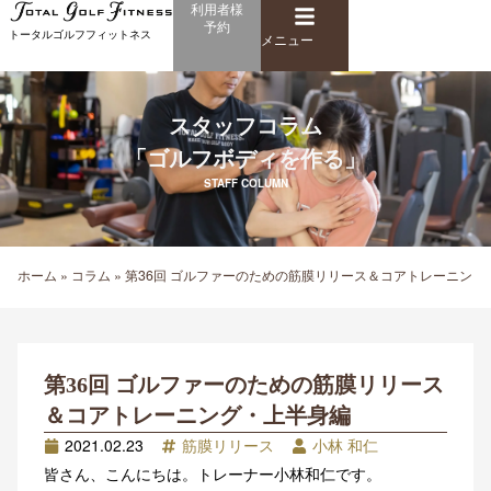
メ
利用者様
内
予約
ニ
トータルゴルフフィットネス
容
メニュー
ュ
を
ー
ス
キ
スタッフコラム
ッ
「ゴルフボディを作る」
プ
STAFF COLUMN
ホーム
»
コラム
»
第36回 ゴルファーのための筋膜リリース＆コアトレーニング
第36回 ゴルファーのための筋膜リリース
＆コアトレーニング・上半身編
2021.02.23
筋膜リリース
小林 和仁
皆さん、こんにちは。トレーナー小林和仁です。