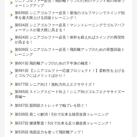
シニアゴルファー必見！飛距離アップのためのラウンド前の簡単ウ
ォーミングアップ
第639回 シニアゴルファー必見！最強のゴルフマシンでスイング効
率を最大限上げる回旋トレーニング！
第634回 シニアゴルファー必見！マシントレーニングでゴルフパフ
ォーマンスが最大限に高まる！
第624回 シニアゴルファー必見！体幹を鍛えればスイングの再現性
が高まる！
第609回 シニアゴルファー必見！飛距離アップのための骨盤回旋ト
レーニング
第601回 飛距離アップのための下半身の極意！
第591回 【シニアゴルファー応援プロジェクト！】柔軟性を上げる
とゴルフにはメリットばかり！
第577回 シニア向け！捻転力向上エクササイズ！
第565回 スイングスピード向上！シニア向けゴルフエクササイズ〜
肩編〜
第557回 股関節ストレッチで軸ブレを防ぐ！
第539回 肩こり解消！5分で出来る猫背改善トレーニング
第537回 腰痛撃退！5分で出来る反り腰改善トレーニング！
第535回 地面反力を使って飛距離アップ！