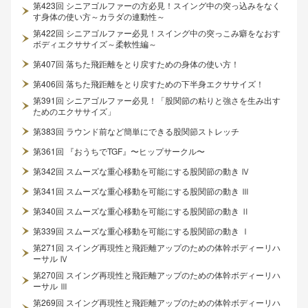
第423回 シニアゴルファーの方必見！スイング中の突っ込みをなく
す身体の使い方～カラダの連動性～
第422回 シニアゴルファー必見！スイング中の突っこみ癖をなおす
ボディエクササイズ～柔軟性編～
第407回 落ちた飛距離をとり戻すための身体の使い方！
第406回 落ちた飛距離をとり戻すための下半身エクササイズ！
第391回 シニアゴルファー必見！「股関節の粘りと強さを生み出す
ためのエクササイズ」
第383回 ラウンド前など簡単にできる股関節ストレッチ
第361回 『おうちでTGF』〜ヒップサークル〜
第342回 スムーズな重心移動を可能にする股関節の動き Ⅳ
第341回 スムーズな重心移動を可能にする股関節の動き Ⅲ
第340回 スムーズな重心移動を可能にする股関節の動き Ⅱ
第339回 スムーズな重心移動を可能にする股関節の動き Ⅰ
第271回 スイング再現性と飛距離アップのための体幹ボディーリハ
ーサル Ⅳ
第270回 スイング再現性と飛距離アップのための体幹ボディーリハ
ーサル Ⅲ
第269回 スイング再現性と飛距離アップのための体幹ボディーリハ