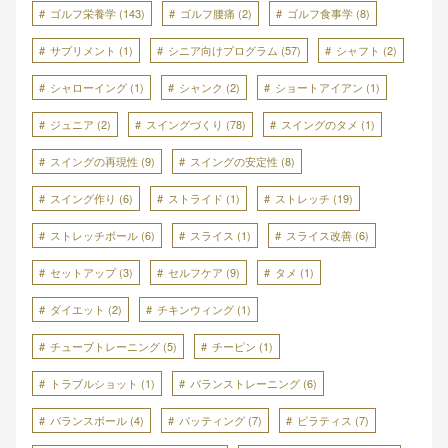
ゴルフ栄養学
(143)
ゴルフ腰痛
(2)
ゴルフ食事学
(8)
サプリメント
(1)
シニア向けプログラム
(57)
シャフト
(2)
シャローイング
(1)
シャンク
(2)
ショートアイアン
(1)
ジュニア
(2)
スイングづくり
(78)
スイングのタメ
(1)
スイングの再現性
(9)
スイングの安定性
(8)
スイング作り
(6)
ストライド
(1)
ストレッチ
(19)
ストレッチボール
(6)
スライス
(1)
スライス改善
(6)
セットアップ
(3)
セルフケア
(9)
タメ
(1)
ダイエット
(2)
チキンウィング
(1)
チューブトレーニング
(5)
チーピン
(1)
トラブルショット
(1)
バランストレーニング
(6)
バランスボール
(4)
パッティング
(7)
ピラティス
(7)