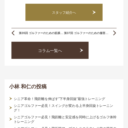
スタッフ紹介へ
Prev
Ne
第35回 ゴルファーのための筋膜リリース＆コアトレーニング・下半身編
第37回 ゴルファーのための傷害予防エクササイズ 〜肩・肩甲骨〜
コラム一覧へ
小林 和仁
の投稿
シニア革命！飛距離を伸ばす”下半身回旋”最強トレーニング
シニアゴルファー必見！スイングが変わる上半身回旋トレーニン
グ！
シニアゴルファー必見！飛距離と安定感を同時に上げるゴルフ体幹
トレーニング