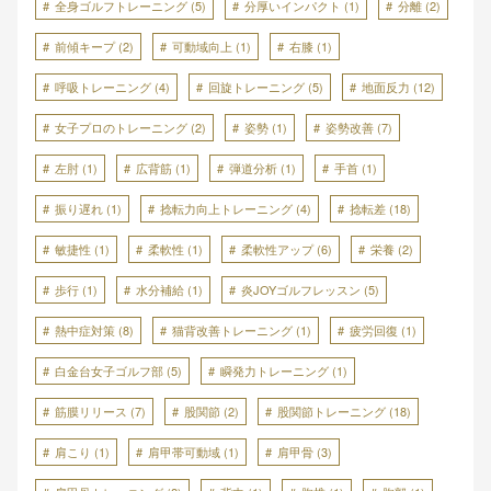
全身ゴルフトレーニング
(5)
分厚いインパクト
(1)
分離
(2)
前傾キープ
(2)
可動域向上
(1)
右膝
(1)
呼吸トレーニング
(4)
回旋トレーニング
(5)
地面反力
(12)
女子プロのトレーニング
(2)
姿勢
(1)
姿勢改善
(7)
左肘
(1)
広背筋
(1)
弾道分析
(1)
手首
(1)
振り遅れ
(1)
捻転力向上トレーニング
(4)
捻転差
(18)
敏捷性
(1)
柔軟性
(1)
柔軟性アップ
(6)
栄養
(2)
歩行
(1)
水分補給
(1)
炎JOYゴルフレッスン
(5)
熱中症対策
(8)
猫背改善トレーニング
(1)
疲労回復
(1)
白金台女子ゴルフ部
(5)
瞬発力トレーニング
(1)
筋膜リリース
(7)
股関節
(2)
股関節トレーニング
(18)
肩こり
(1)
肩甲帯可動域
(1)
肩甲骨
(3)