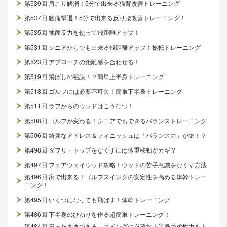
第539回 肩こり解消！5分で出来る猫背改善トレーニング
第537回 腰痛撃退！5分で出来る反り腰改善トレーニング！
第535回 地面反力を使って飛距離アップ！
第531回 シニアからでも出来る飛距離アップ！捻転トレーニング
第523回 アプローチの距離感を合わせる！
第519回 飛ばしの秘訣！？簡単上半身トレーニング
第518回 ゴルフには必要不可欠！簡単下半身トレーニング
第511回 ラフからのウッドはこう打つ！
第508回 ゴルフが変わる！シニアでもできるバランストレーニング
第506回 綺麗なアドレス＆フィニッシュは「バランス力」が鍵！？
第498回 ダフリ・トップをなくすには体重移動がカギ!?
第497回 フェアウェイウッド攻略！ウッドの苦手意識をなくす方法
第496回 家で出来る！ゴルフスイングの安定性を高める体幹トレー
ニング！
第495回 いくつになっても飛ばす！体幹トレーニング
第486回 下半身のひねりを作る超簡単トレーニング！
第484回 座ったままできる、スイングに必要な上半身の柔軟力を上