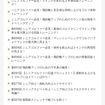
シニアゴルファー必見！スイングが変わる上半身回旋トレーニン
グ！
シニアゴルファー必見！飛距離と安定感を同時に上げるゴルフ体幹
トレーニング
シニアゴルファー必見！飛距離アップのためのラウンド前の簡単ウ
ォーミングアップ
第639回 シニアゴルファー必見！最強のゴルフマシンでスイング効
率を最大限上げる回旋トレーニング！
第634回 シニアゴルファー必見！マシントレーニングでゴルフパフ
ォーマンスが最大限に高まる！
第624回 シニアゴルファー必見！体幹を鍛えればスイングの再現性
が高まる！
第609回 シニアゴルファー必見！飛距離アップのための骨盤回旋ト
レーニング
第601回 飛距離アップのための下半身の極意！
第591回 【シニアゴルファー応援プロジェクト！】柔軟性を上げる
とゴルフにはメリットばかり！
第577回 シニア向け！捻転力向上エクササイズ！
第565回 スイングスピード向上！シニア向けゴルフエクササイズ〜
肩編〜
第557回 股関節ストレッチで軸ブレを防ぐ！