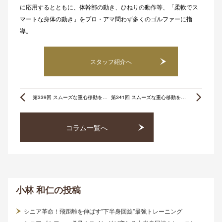
に応用するとともに、体幹部の動き、ひねりの動作等、「柔軟でス
マートな身体の動き」をプロ・アマ問わず多くのゴルファーに指
導。
スタッフ紹介へ
Prev
Ne
第339回 スムーズな重心移動を可能にする股関節の動き Ⅰ
第341回 スムーズな重心移動を可能にする股関節の動き Ⅲ
コラム一覧へ
小林 和仁
の投稿
シニア革命！飛距離を伸ばす”下半身回旋”最強トレーニング