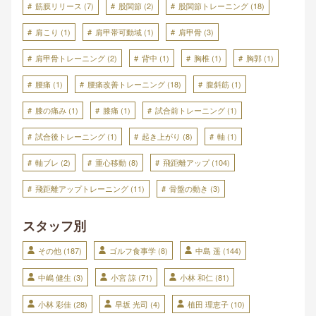
筋膜リリース
(7)
股関節
(2)
股関節トレーニング
(18)
肩こり
(1)
肩甲帯可動域
(1)
肩甲骨
(3)
肩甲骨トレーニング
(2)
背中
(1)
胸椎
(1)
胸郭
(1)
腰痛
(1)
腰痛改善トレーニング
(18)
腹斜筋
(1)
膝の痛み
(1)
膝痛
(1)
試合前トレーニング
(1)
試合後トレーニング
(1)
起き上がり
(8)
軸
(1)
軸ブレ
(2)
重心移動
(8)
飛距離アップ
(104)
飛距離アップトレーニング
(11)
骨盤の動き
(3)
スタッフ別
その他
(187)
ゴルフ食事学
(8)
中島 遥
(144)
中嶋 健生
(3)
小宮 諒
(71)
小林 和仁
(81)
小林 彩佳
(28)
早坂 光司
(4)
植田 理恵子
(10)