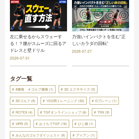
力強いインパクトを生む”正
左に乗せるからスウェーす
しいカラダの回転”
る！？腰がスムーズに回るア
ドレスと壁ドリル
2026-07-27
2026-07-31
タグ一覧
#腰痛 ＃ゴルフ腰痛
(1)
3D エクササイズ
(5)
3Dゴルフ
(9)
10分間トレーニング
(32)
Dプレーン
(1)
ROTEX
(4)
TGFオンラインショップ
(6)
TRX
(9)
ViPR
(5)
おうちでTGF
(16)
ひじ痛
(1)
みんなのゴルフダイジェスト
(9)
アイアン
(1)