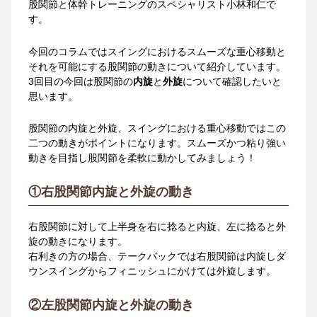
股関節と体幹トレーニングのスペシャリスト小林和仁で
す。
今回のコラムではスイングにおけるスムーズな重心移動と
それを可能にする股関節の動きについて紹介しています。
3回目の今回は股関節の
内旋
と
外旋
について確認したいと
思います。
股関節の内旋と外旋、スイングにおける重心移動ではこの
二つの動きがポイントになります。スムーズかつ粘り強い
動きを目指し股関節を柔軟に動かしてみましょう！
①右股関節内旋と外旋の動き
右股関節に対して上半身を右に捻ると内旋、左に捻ると外
旋の動きになります。
右利きの方の場合、テークバックでは右股関節は内旋しダ
ウンスイングからフィニッシュにかけては外旋します。
②左股関節内旋と外旋の動き