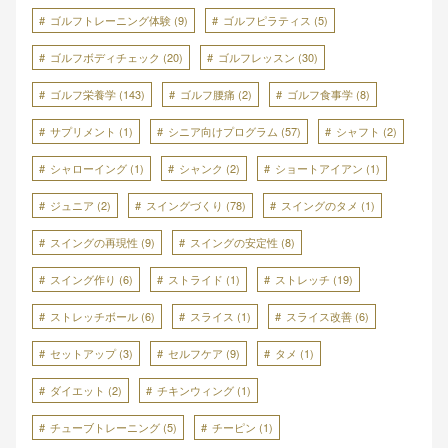
ゴルフトレーニング体験
(9)
ゴルフピラティス
(5)
ゴルフボディチェック
(20)
ゴルフレッスン
(30)
ゴルフ栄養学
(143)
ゴルフ腰痛
(2)
ゴルフ食事学
(8)
サプリメント
(1)
シニア向けプログラム
(57)
シャフト
(2)
シャローイング
(1)
シャンク
(2)
ショートアイアン
(1)
ジュニア
(2)
スイングづくり
(78)
スイングのタメ
(1)
スイングの再現性
(9)
スイングの安定性
(8)
スイング作り
(6)
ストライド
(1)
ストレッチ
(19)
ストレッチボール
(6)
スライス
(1)
スライス改善
(6)
セットアップ
(3)
セルフケア
(9)
タメ
(1)
ダイエット
(2)
チキンウィング
(1)
チューブトレーニング
(5)
チーピン
(1)