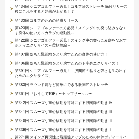
第434回 シニアゴルファー必見！ゴルフ㊙ストレッチ 筋膜リリース
後にこれをすると効果が上がる！？
第433回 ゴルフのための筋膜リリース
第423回 シニアゴルファーの方必見！スイング中の突っ込みをなく
す身体の使い方～カラダの連動性～
第422回 シニアゴルファー必見！スイング中の突っこみ癖をなおす
ボディエクササイズ～柔軟性編～
第407回 落ちた飛距離をとり戻すための身体の使い方！
第406回 落ちた飛距離をとり戻すための下半身エクササイズ！
第391回 シニアゴルファー必見！「股関節の粘りと強さを生み出す
ためのエクササイズ」
第383回 ラウンド前など簡単にできる股関節ストレッチ
第361回 『おうちでTGF』〜ヒップサークル〜
第342回 スムーズな重心移動を可能にする股関節の動き Ⅳ
第341回 スムーズな重心移動を可能にする股関節の動き Ⅲ
第340回 スムーズな重心移動を可能にする股関節の動き Ⅱ
第339回 スムーズな重心移動を可能にする股関節の動き Ⅰ
第271回 スイング再現性と飛距離アップのための体幹ボディーリハ