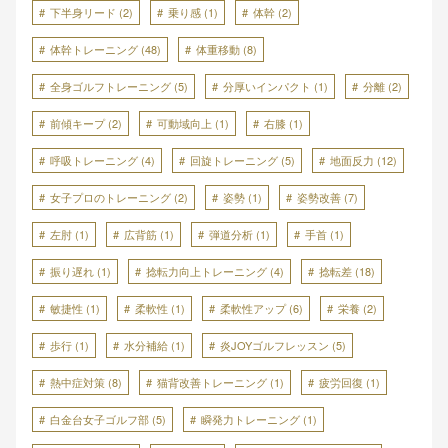
下半身リード
(2)
乗り感
(1)
体幹
(2)
体幹トレーニング
(48)
体重移動
(8)
全身ゴルフトレーニング
(5)
分厚いインパクト
(1)
分離
(2)
前傾キープ
(2)
可動域向上
(1)
右膝
(1)
呼吸トレーニング
(4)
回旋トレーニング
(5)
地面反力
(12)
女子プロのトレーニング
(2)
姿勢
(1)
姿勢改善
(7)
左肘
(1)
広背筋
(1)
弾道分析
(1)
手首
(1)
振り遅れ
(1)
捻転力向上トレーニング
(4)
捻転差
(18)
敏捷性
(1)
柔軟性
(1)
柔軟性アップ
(6)
栄養
(2)
歩行
(1)
水分補給
(1)
炎JOYゴルフレッスン
(5)
熱中症対策
(8)
猫背改善トレーニング
(1)
疲労回復
(1)
白金台女子ゴルフ部
(5)
瞬発力トレーニング
(1)