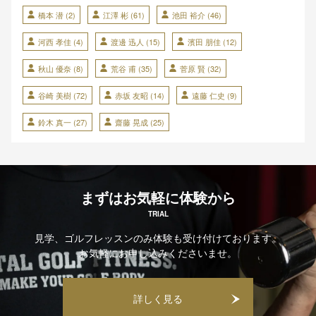
橋本 潜
(2)
江澤 彬
(61)
池田 裕介
(46)
河西 孝佳
(4)
渡邊 迅人
(15)
濱田 朋佳
(12)
秋山 優奈
(8)
荒谷 甫
(35)
菅原 賢
(32)
谷崎 美樹
(72)
赤坂 友昭
(14)
遠藤 仁史
(9)
鈴木 真一
(27)
齋藤 晃成
(25)
まずはお気軽に体験から
TRIAL
見学、ゴルフレッスンのみ体験も受け付けております。
お気軽にお申し込みくださいませ。
詳しく見る