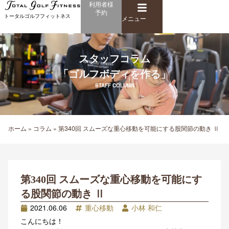
メ
利用者様
内
予約
ニ
トータルゴルフフィットネス
容
メニュー
ュ
を
ー
ス
キ
スタッフコラム
ッ
「ゴルフボディを作る」
プ
STAFF COLUMN
ホーム
»
コラム
»
第340回 スムーズな重心移動を可能にする股関節の動き Ⅱ
第340回 スムーズな重心移動を可能にす
る股関節の動き Ⅱ
2021.06.06
重心移動
小林 和仁
こんにちは！