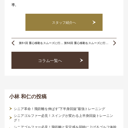
導。
スタッフ紹介へ
Prev
Ne
第51回 重心移動をスムーズに行うためのエクササイズ 〜股関節編〜
第53回 重心移動をスムーズに行うためのエクササイズ 〜バランス筋力(1)〜
コラム一覧へ
小林 和仁
の投稿
シニア革命！飛距離を伸ばす”下半身回旋”最強トレーニング
シニアゴルファー必見！スイングが変わる上半身回旋トレーニン
グ！
シニアゴルファー必見！飛距離と安定感を同時に上げるゴルフ体幹