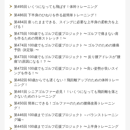
第495回 いくつになっても飛ばす！体幹トレーニング
第486回 下半身のひねりを作る超簡単トレーニング！
第484回 座ったままできる、スイングに必要な上半身の柔軟力を上
げる！
第475回 100歳でもゴルフ応援プロジェクト 〜ゴルフで痛まない肩
を作るための簡単ストレッチ！〜
第474回 100歳でもゴルフ応援プロジェクト 〜 ゴルフのための膝痛
予防 -決定版- 〜
第473回 100歳でもゴルフ応援プロジェクト 〜 反り腰アドレスが”腰
痛”の原因になる！？ 〜
第472回 100歳でもゴルフ応援プロジェクト 〜良い姿勢が良いスイ
ングを作る！〜
第462回 60歳からでも遅くない！飛距離アップのための体幹トレー
ニング！
第461回 シニアゴルファー必見！！いくつになっても飛距離を落と
さないためのトレーニング
第450回 簡単にできる！ゴルファーのための腰痛改善トレーニン
グ！
第446回 100歳までゴルフ応援プロジェクト ～バランストレーニン
グ編～
第445回 100歳までゴルフ応援プロジェクト 〜上半身トレーニング