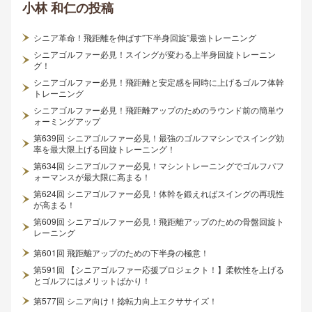
小林 和仁
の投稿
シニア革命！飛距離を伸ばす”下半身回旋”最強トレーニング
シニアゴルファー必見！スイングが変わる上半身回旋トレーニン
グ！
シニアゴルファー必見！飛距離と安定感を同時に上げるゴルフ体幹
トレーニング
シニアゴルファー必見！飛距離アップのためのラウンド前の簡単ウ
ォーミングアップ
第639回 シニアゴルファー必見！最強のゴルフマシンでスイング効
率を最大限上げる回旋トレーニング！
第634回 シニアゴルファー必見！マシントレーニングでゴルフパフ
ォーマンスが最大限に高まる！
第624回 シニアゴルファー必見！体幹を鍛えればスイングの再現性
が高まる！
第609回 シニアゴルファー必見！飛距離アップのための骨盤回旋ト
レーニング
第601回 飛距離アップのための下半身の極意！
第591回 【シニアゴルファー応援プロジェクト！】柔軟性を上げる
とゴルフにはメリットばかり！
第577回 シニア向け！捻転力向上エクササイズ！