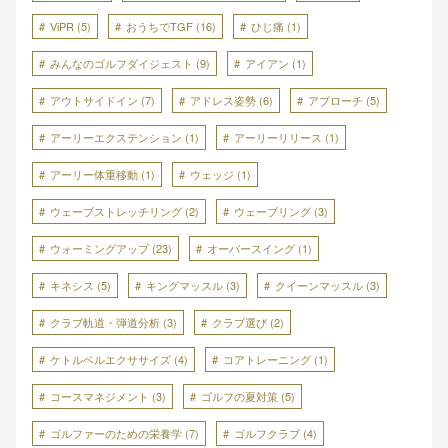
ViPR
(5)
おうちでTGF
(16)
ひじ痛
(1)
みんなのゴルフダイジェスト
(9)
アイアン
(1)
アウトサイドイン
(7)
アドレス姿勢
(6)
アプローチ
(5)
アーリーエクステンション
(1)
アーリーリリース
(1)
アーリー体重移動
(1)
ウェッジ
(1)
ウェーブストレッチリング
(2)
ウェーブリング
(3)
ウォーミングアップ
(23)
オーバースイング
(1)
キネシス
(5)
キングマッスル
(3)
クイーンマッスル
(3)
クラブ軌道・弾道分析
(3)
クラブ選び
(2)
ケトルベルエクササイズ
(4)
コアトレーニング
(1)
コースマネジメント
(3)
ゴルフの夏対策
(5)
ゴルファーのための栄養学
(7)
ゴルフクラブ
(4)