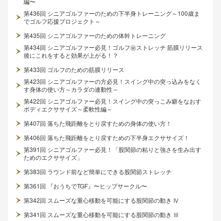
編〜
第436回 シニアゴルファーのための下半身トレーニング～100歳ま
でゴルフ応援プロジェクト～
第435回 シニアゴルファーのための体幹トレーニング
第434回 シニアゴルファー必見！ゴルフ㊙ストレッチ 筋膜リリース
後にこれをすると効果が上がる！？
第433回 ゴルフのための筋膜リリース
第423回 シニアゴルファーの方必見！スイング中の突っ込みをなく
す身体の使い方～カラダの連動性～
第422回 シニアゴルファー必見！スイング中の突っこみ癖をなおす
ボディエクササイズ～柔軟性編～
第407回 落ちた飛距離をとり戻すための身体の使い方！
第406回 落ちた飛距離をとり戻すための下半身エクササイズ！
第391回 シニアゴルファー必見！「股関節の粘りと強さを生み出す
ためのエクササイズ」
第383回 ラウンド前など簡単にできる股関節ストレッチ
第361回 『おうちでTGF』〜ヒップサークル〜
第342回 スムーズな重心移動を可能にする股関節の動き Ⅳ
第341回 スムーズな重心移動を可能にする股関節の動き Ⅲ