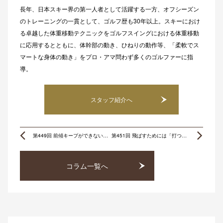
長年、日本スキー界の第一人者として活躍する一方、オフシーズン
のトレーニングの一貫として、ゴルフ歴も30年以上。スキーにおけ
る卓越した体重移動テクニックをゴルフスイングにおける体重移動
に応用するとともに、体幹部の動き、ひねりの動作等、「柔軟でス
マートな身体の動き」をプロ・アマ問わず多くのゴルファーに指
導。
スタッフ紹介へ
Prev
Ne
第449回 前傾キープができない人はこれが原因！【起き上がり】
第451回 飛ばすためには「打つ前に整える」ウォーミングアップの方法
コラム一覧へ