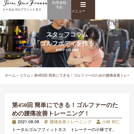
メ
利用者様
内
予約
ニ
トータルゴルフフィットネス
容
メニュー
ュ
を
ー
ス
キ
スタッフコラム
ッ
「ゴルフボディを作る」
プ
STAFF COLUMN
ホーム
»
コラム
»
第450回 簡単にできる！ゴルファーのための腰痛改善トレー
第450回 簡単にできる！ゴルファーのた
めの腰痛改善トレーニング！
2021.08.08
腰痛改善トレーニング
小林 和仁
トータルゴルフフィットネス トレーナーの小林です。