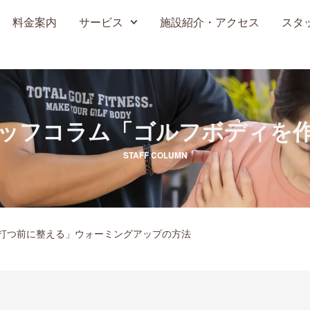
料金案内
サービス
施設紹介・アクセス
スタ
ッフコラム
「ゴルフボディを
STAFF COLUMN
「打つ前に整える」ウォーミングアップの方法