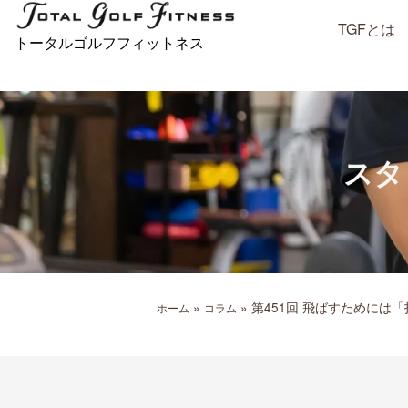
内
TGFとは
容
トータルゴルフフィットネス
を
ス
キ
ッ
プ
スタ
»
»
第451回 飛ばすためには
ホーム
コラム