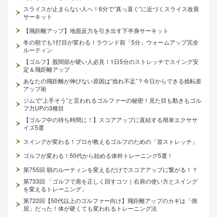
スライスが止まらない人へ！6分で“真っ直ぐ”に近づくスライス改善
サーキット
【飛距離アップ】地面反力を引き出す下半身サーキット
冬の朝でも1打目が変わる！ラウンド前「5分」ウォームアップ完全
ルーティン
【ゴルフ】股関節が硬い人必見！1日5分のストレッチでスイング安
定＆飛距離アップ
あなたの飛距離が伸びない原因は“捻れ不足”？今日からできる捻転差
アップ術
ジムで“上手そう”と言われるゴルファーの秘密！見た目も動きもゴル
フ力UPの3種目
【ゴルフ中の待ち時間に！】スコアアップに直結する簡単エクササ
イズ5選
スイングが変わる！プロが教えるゴルフのための「首ストレッチ」
ゴルフが変わる！50代から始める体幹トレーニング5選！
第755回 朝のルーティンを変えるだけでスコアアップに繋がる！？
第733回 「ゴルフで肩を正しく回すコツ｜右肩の使い方とスイング
を変えるトレーニング」
第722回【50代以上のゴルファー向け】飛距離アップのカギは「側
屈」だった！体が硬くても変われるトレーニング法