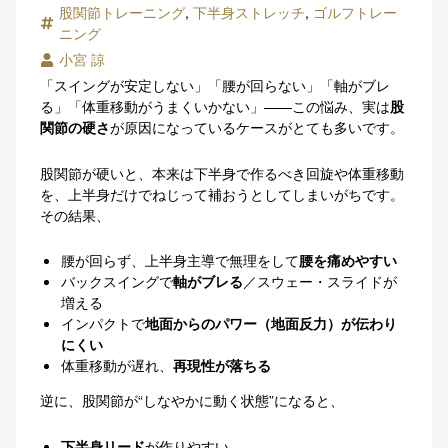
股関節トレーニング
,
下半身ストレッチ
,
ゴルフトレー
ニング
小宮 諒
「スイングが安定しない」「腰が回らない」「軸がブレ
る」「体重移動がうまくいかない」——この悩み、実は
股
関節の硬さ
が原因になっているケースがとても多いです。
股関節が硬いと、本来は下半身で作るべき回旋や体重移動
を、上半身だけでねじって補おうとしてしまいがちです。
その結果、
腰が回らず、上半身主導で無理をして
腰を痛めやすい
バックスイングで
軸がブレる
／スウェー・スライドが
増える
インパクトで
地面からのパワー（地面反力）が伝わり
にくい
体重移動が遅れ、
再現性が落ちる
逆に、股関節が“しなやかに動く状態”になると、
下半身リード
が作りやすい