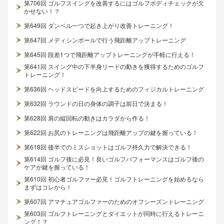
第706回 ゴルフスイングを改善するにはゴルフボディチェックが欠
かせない！？
第649回 ダンベル一つで起き上がり改善トレーニング！
第647回 メディシンボールで行う飛距離アップトレーニング
第645回 段差1つで飛距離アップトレーニングが手軽に行える！
第641回 スイング中の下半身リードの動きを獲得するためのゴルフ
トレーニング！
第636回 ヘッドスピードを向上するためのフィジカルトレーニング
第632回 ラウンドの日の身体の調子は前日で決まる！
第628回 肩の縦回転の動きはカラダから作る！
第622回 お尻のトレーニングは飛距離アップの鍵を握っている！
第618回 後半でのミスショットはゴルフ持久力で解決できる！
第614回 ゴルフ後に必見！良いゴルフパフォーマンスはゴルフ後の
ケアが鍵を握っている！
第610回 初心者ゴルファー必見！ゴルフトレーニングを始めるなら
まずはコレから！
第607回 アマチュアゴルファーのためのオフシーズントレーニング
第603回 ゴルフトレーニングとダイエットが同時に行えるトレーニ
ング！？