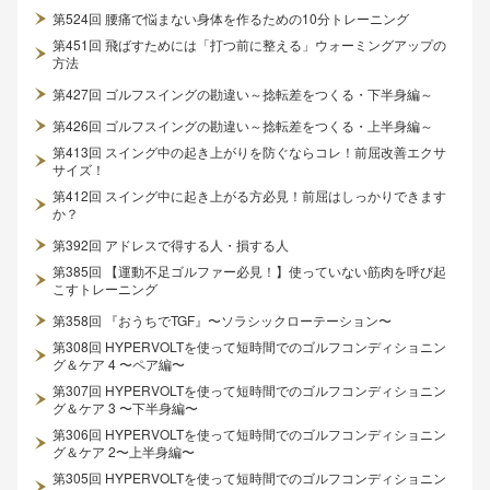
第524回 腰痛で悩まない身体を作るための10分トレーニング
第451回 飛ばすためには「打つ前に整える」ウォーミングアップの
方法
第427回 ゴルフスイングの勘違い～捻転差をつくる・下半身編～
第426回 ゴルフスイングの勘違い～捻転差をつくる・上半身編～
第413回 スイング中の起き上がりを防ぐならコレ！前屈改善エクサ
サイズ！
第412回 スイング中に起き上がる方必見！前屈はしっかりできます
か？
第392回 アドレスで得する人・損する人
第385回 【運動不足ゴルファー必見！】使っていない筋肉を呼び起
こすトレーニング
第358回 『おうちでTGF』〜ソラシックローテーション〜
第308回 HYPERVOLTを使って短時間でのゴルフコンディショニン
グ＆ケア 4 〜ペア編〜
第307回 HYPERVOLTを使って短時間でのゴルフコンディショニン
グ＆ケア 3 〜下半身編〜
第306回 HYPERVOLTを使って短時間でのゴルフコンディショニン
グ＆ケア 2〜上半身編〜
第305回 HYPERVOLTを使って短時間でのゴルフコンディショニン