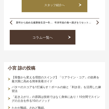
スタッフ紹介へ
Prev
Ne
新年から始める健康食生活〜冬の栄養習慣ベスト3〜
年末年始の食べ過ぎをリセット！胃腸を整える食事はこれ！
コラム一覧へ
小宮 諒
の投稿
【骨盤から変える理想のスイング】「リアライン・コア」の効果を
最大限に高める簡単装着ガイド
パターのスコアを1打減らす！ボールの線と「利き目」を活用した練
習法
「起き上がり」の原因は技術ではなく身体にあり！10分間でスイン
グの土台を作る10のメソッド
たかが靴紐。されど靴紐。