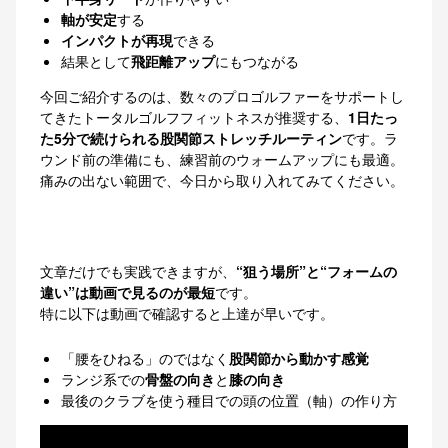
軸が安定
する
インパクトが再現
できる
結果として
飛距離アップ
にもつながる
今回ご紹介するのは、数々のプロゴルファーをサポートし
てきたトータルゴルフフィットネスが推奨する、
1日たっ
た5分で続けられる股関節ストレッチルーティン
です。ラ
ウンド前の準備にも、練習前のウォームアップにも最適。
痛みの出ない範囲で、今日から取り入れてみてください。
文章だけでも実践できますが、
“狙う場所”と“フォームの
違い”は動画で見るのが最短
です。
特に以下は動画で確認すると上達が早いです。
「腰をひねる」のではなく
股関節から動かす感覚
ランジ系での
骨盤の向き
と
膝の向き
最後のクラブを使う種目での頭の位置（軸）の作り方