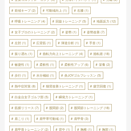
前傾キープ
(2)
可動域向上
(1)
右膝
(1)
呼吸トレーニング
(4)
回旋トレーニング
(5)
地面反力
(12)
女子プロのトレーニング
(2)
姿勢
(1)
姿勢改善
(7)
左肘
(1)
広背筋
(1)
弾道分析
(1)
手首
(1)
振り遅れ
(1)
捻転力向上トレーニング
(4)
捻転差
(18)
敏捷性
(1)
柔軟性
(1)
柔軟性アップ
(6)
栄養
(2)
歩行
(1)
水分補給
(1)
炎JOYゴルフレッスン
(5)
熱中症対策
(8)
猫背改善トレーニング
(1)
疲労回復
(1)
白金台女子ゴルフ部
(5)
瞬発力トレーニング
(1)
筋膜リリース
(7)
股関節
(2)
股関節トレーニング
(18)
肩こり
(1)
肩甲帯可動域
(1)
肩甲骨
(3)
肩甲骨トレーニング
(2)
背中
(1)
胸椎
(1)
胸郭
(1)