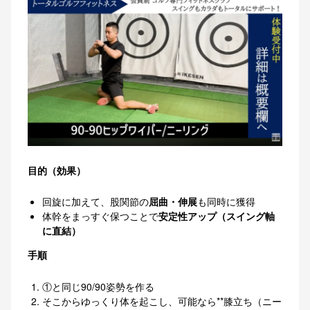
目的（効果）
回旋に加えて、股関節の
屈曲・伸展
も同時に獲得
体幹をまっすぐ保つことで
安定性アップ（スイング軸
に直結）
手順
①と同じ90/90姿勢を作る
そこからゆっくり体を起こし、可能なら**膝立ち（ニー