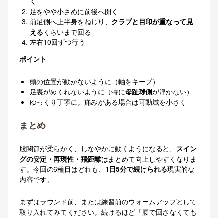
く
足をやや小さめに前後へ開く
前足側へ上半身をねじり、
クラブと目印が重なって見
える
くらいまで回る
左右10回ずつ行う
ポイント
頭の位置が動かないように（軸をキープ）
足裏がめくれないように（特に
母趾球側
が浮かない）
ゆっくり丁寧に。痛みがある場合は可動域を小さく
まとめ
股関節が柔らかく、しなやかに動くようになると、
スイン
グの安定・再現性・飛距離
はまとめて向上しやすくなりま
す。今回の6種目はどれも、
1日5分で続けられる
現実的な
内容です。
まずはラウンド前、または練習前のウォームアップとして
取り入れてみてください。続けるほど「腰で回さなくても