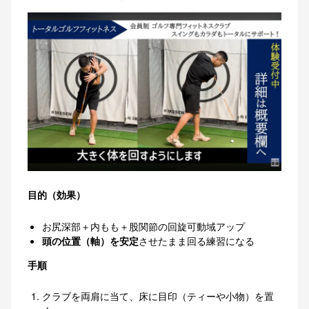
目的（効果）
お尻深部＋内もも＋股関節の回旋可動域アップ
頭の位置（軸）を安定
させたまま回る練習になる
手順
クラブを両肩に当て、床に目印（ティーや小物）を置