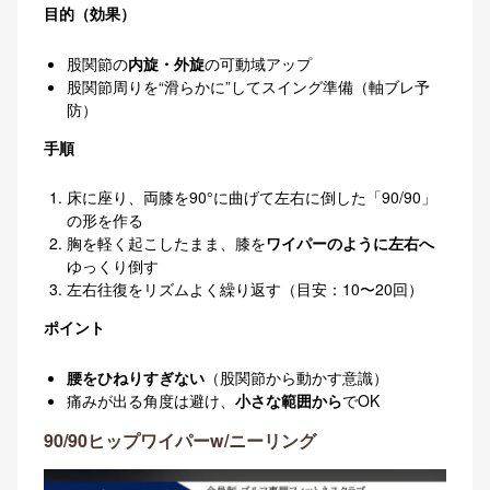
目的（効果）
股関節の
内旋・外旋
の可動域アップ
股関節周りを“滑らかに”してスイング準備（軸ブレ予
防）
手順
床に座り、両膝を90°に曲げて左右に倒した「90/90」
の形を作る
胸を軽く起こしたまま、膝を
ワイパーのように左右へ
ゆっくり倒す
左右往復をリズムよく繰り返す（目安：10〜20回）
ポイント
腰をひねりすぎない
（股関節から動かす意識）
痛みが出る角度は避け、
小さな範囲から
でOK
90/90ヒップワイパーw/ニーリング