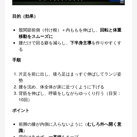
目的（効果）
股関節前側（付け根）＋内ももを伸ばし、
回転と体重
移動をスムーズに
腰だけで回る癖を減らし、
下半身主導
を作りやすくす
る
手順
片足を前に出し、後ろ足はまっすぐ伸ばしてランジ姿
勢
腰を沈め、体全体が床に近づくように下げる
背筋を伸ばし、呼吸をしながらゆっくり行う（目安：
10回）
ポイント
前脚の膝が内側に入らないように（
むしろ外へ開く意
識
）
背中は丸めず、
一直線
をキープ