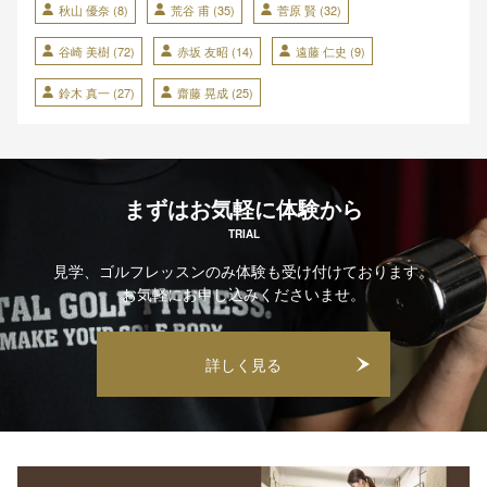
秋山 優奈
(8)
荒谷 甫
(35)
菅原 賢
(32)
谷崎 美樹
(72)
赤坂 友昭
(14)
遠藤 仁史
(9)
鈴木 真一
(27)
齋藤 晃成
(25)
まずはお気軽に体験から
TRIAL
見学、ゴルフレッスンのみ体験も受け付けております。
お気軽にお申し込みくださいませ。
詳しく見る