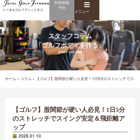
メ
利用者様
内
予約
ニ
トータルゴルフフィットネス
容
メニュー
ュ
を
ー
ス
キ
スタッフコラム
ッ
「ゴルフボディを作る」
プ
STAFF COLUMN
ホーム
»
コラム
»
【ゴルフ】股関節が硬い人必見！1日5分のストレッチでスイ
【ゴルフ】股関節が硬い人必見！1日5分
のストレッチでスイング安定＆飛距離ア
ップ
2026.01.10