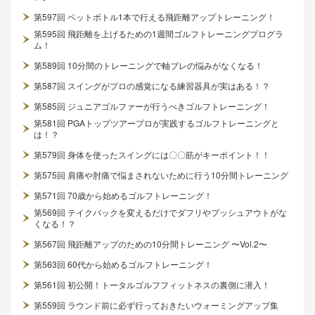
第597回 ペットボトル1本で行える飛距離アップトレーニング！
第595回 飛距離を上げるための1週間ゴルフトレーニングプログラ
ム！
第589回 10分間のトレーニングで軸ブレの悩みがなくなる！
第587回 スイングがプロの感覚になる練習器具が実はある！？
第585回 ジュニアゴルファーが行うべきゴルフトレーニング！
第581回 PGAトップツアープロが実践するゴルフトレーニングと
は！？
第579回 身体を使ったスイングには〇〇筋がキーポイント！！
第575回 肩痛や肘痛で悩まされないために行う10分間トレーニング
第571回 70歳から始めるゴルフトレーニング！
第569回 テイクバックを変えるだけでダフリやプッシュアウトがな
くなる！？
第567回 飛距離アップのための10分間トレーニング 〜Vol.2〜
第563回 60代から始めるゴルフトレーニング！
第561回 初公開！トータルゴルフフィットネスの裏側に潜入！
第559回 ラウンド前に必ず行っておきたいウォーミングアップ集