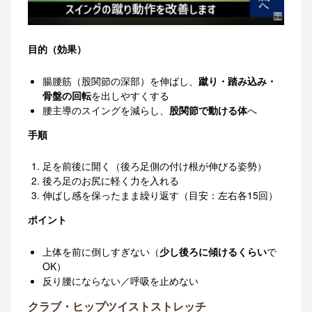
目的（効果）
腸腰筋（股関節の深部）を伸ばし、
蹴り・踏み込み・
骨盤の回転
を出しやすくする
腰主導のスイングを減らし、
股関節で動ける体
へ
手順
足を前後に開く（後ろ足側の付け根が伸びる姿勢）
後ろ足のお尻に軽く力を入れる
伸ばし感を保ったまま繰り返す（目安：左右各15回）
ポイント
上体を前に倒しすぎない（
少し後ろに傾けるくらい
で
OK）
反り腰にならない／呼吸を止めない
クラブ・ヒップツイストストレッチ