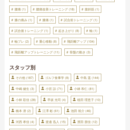
腰痛
(1)
腰痛改善トレーニング
(18)
腹斜筋
(1)
膝の痛み
(1)
膝痛
(1)
試合前トレーニング
(1)
試合後トレーニング
(1)
起き上がり
(8)
軸
(1)
軸ブレ
(2)
重心移動
(8)
飛距離アップ
(104)
飛距離アップトレーニング
(11)
骨盤の動き
(3)
スタッフ別
その他
(187)
ゴルフ食事学
(8)
中島 遥
(144)
中嶋 健生
(3)
小宮 諒
(71)
小林 和仁
(81)
小林 彩佳
(28)
早坂 光司
(4)
植田 理恵子
(10)
橋本 潜
(2)
江澤 彬
(61)
池田 裕介
(46)
河西 孝佳
(4)
渡邊 迅人
(15)
濱田 朋佳
(12)