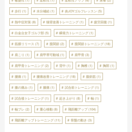
敏捷性
(1)
柔軟性
(1)
柔軟性アップ
(6)
栄養
(2)
歩行
(1)
水分補給
(1)
炎JOYゴルフレッスン
(5)
熱中症対策
(8)
猫背改善トレーニング
(1)
疲労回復
(1)
白金台女子ゴルフ部
(5)
瞬発力トレーニング
(1)
筋膜リリース
(7)
股関節
(2)
股関節トレーニング
(18)
肩こり
(1)
肩甲帯可動域
(1)
肩甲骨
(3)
肩甲骨トレーニング
(2)
背中
(1)
胸椎
(1)
胸郭
(1)
腰痛
(1)
腰痛改善トレーニング
(18)
腹斜筋
(1)
膝の痛み
(1)
膝痛
(1)
試合前トレーニング
(1)
試合後トレーニング
(1)
起き上がり
(8)
軸
(1)
軸ブレ
(2)
重心移動
(8)
飛距離アップ
(104)
飛距離アップトレーニング
(11)
骨盤の動き
(3)