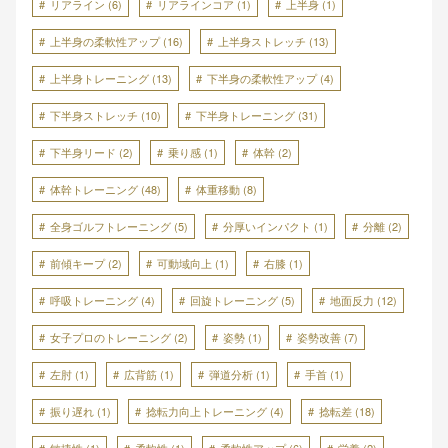
リアライン
(6)
リアラインコア
(1)
上半身
(1)
上半身の柔軟性アップ
(16)
上半身ストレッチ
(13)
上半身トレーニング
(13)
下半身の柔軟性アップ
(4)
下半身ストレッチ
(10)
下半身トレーニング
(31)
下半身リード
(2)
乗り感
(1)
体幹
(2)
体幹トレーニング
(48)
体重移動
(8)
全身ゴルフトレーニング
(5)
分厚いインパクト
(1)
分離
(2)
前傾キープ
(2)
可動域向上
(1)
右膝
(1)
呼吸トレーニング
(4)
回旋トレーニング
(5)
地面反力
(12)
女子プロのトレーニング
(2)
姿勢
(1)
姿勢改善
(7)
左肘
(1)
広背筋
(1)
弾道分析
(1)
手首
(1)
振り遅れ
(1)
捻転力向上トレーニング
(4)
捻転差
(18)