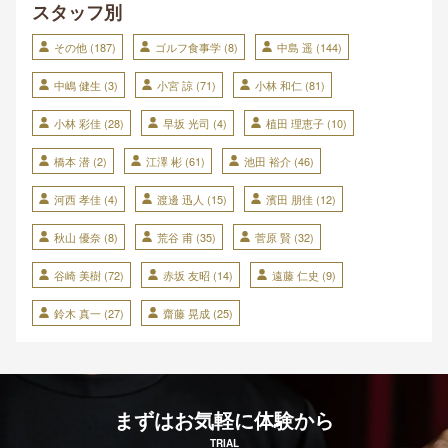
スタッフ別
その他
(187)
ゴルフ食事学
(8)
中島 遥
(144)
中嶋 健生
(3)
小宮 諒
(71)
小林 和仁
(81)
小林 彩佳
(28)
早坂 光司
(4)
植田 理恵子
(10)
橋本 潜
(2)
江澤 彬
(61)
池田 裕介
(46)
河西 孝佳
(4)
渡邊 迅人
(15)
濱田 朋佳
(12)
秋山 優奈
(8)
荒谷 甫
(35)
菅原 賢
(32)
谷崎 美樹
(72)
赤坂 友昭
(14)
遠藤 仁史
(9)
鈴木 真一
(27)
齋藤 晃成
(25)
まずはお気軽に体験から
TRIAL