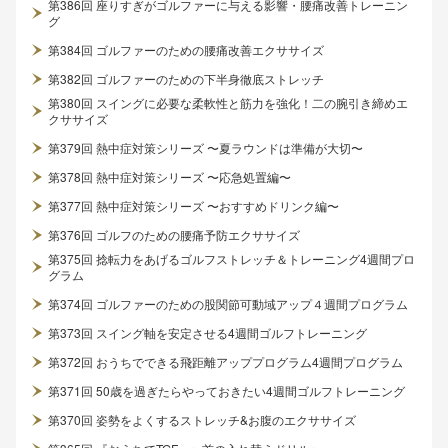
第386回 座りすぎがゴルファーに与える影響・腰痛改善トレーニン
グ
第384回 ゴルファーのための腰痛改善エクササイズ
第382回 ゴルファーのための下半身徹底ストレッチ
第380回 スイングに必要な柔軟性と筋力を強化！二の腕引き締めエ
クササイズ
第379回 熱中症対策シリーズ 〜夏ラウンドは準備が大切〜
第378回 熱中症対策シリーズ 〜応急処置編〜
第377回 熱中症対策シリーズ 〜おすすめドリンク編〜
第376回 ゴルフのための腰痛予防エクササイズ
第375回 捻転力をあげるゴルフストレッチ＆トレーニング4週間プロ
グラム
第374回 ゴルファーのための股関節可動域アップ４週間プログラム
第373回 スイング軸を安定させる4週間ゴルフトレーニング
第372回 おうちでできる飛距離アッププログラム4週間プログラム
第371回 50歳を過ぎたらやっておきたい4週間ゴルフトレーニング
第370回 姿勢をよくするストレッチ&お腹のエクササイズ