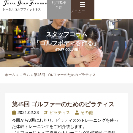
メ
利用者様
内
予約
ニ
トータルゴルフフィットネス
容
メニュー
ュ
を
ー
ス
キ
スタッフコラム
ッ
「ゴルフボディを作る」
プ
STAFF COLUMN
ホーム
»
コラム
»
第45回 ゴルファーのためのピラティス
第45回 ゴルファーのためのピラティス
2021.02.23
ピラティス
その他
今回から3週にわたり、ピラティスのトレーニングを使っ
た体幹トレーニングをご紹介致します。
ゴルファーにとって必要なトレーニングや柔軟性に着目し