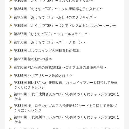
第365回 『おうちでTGF』〜首の入れ替えドリル〜
第364回 『おうちでTGF』〜１ｙの距離感を手に入れる〜
第362回 『おうちでTGF』〜おしりのエクササイズ〜
第359回 『おうちでTGF』〜片足アドレスwithショルダーターン〜
第357回『おうちでTGF』〜ウォールスライド〜
第356回 『おうちでTGF』〜ストークターン〜
第338回 ゴルフスイングの回転運動の基本
第337回 捻転動作の基本
第336回 肘から先の感覚(運動) 〜ゴルフ上達の最優先事項〜
第335回 ひじ下リリース理論とは？？
第333回 日比野さんが腰痛改善、カッコイイプレーを目指して身体
づくりにチャレンジ
第332回 50代日比野さんがゴルフの身体づくりにチャレンジ 意気込
み編
第331回 滝川ロランがゴルフの飛距離320ヤードを目指して身体づ
くりにチャレンジ
第330回 30代滝川ロランがゴルフの身体づくりにチャレンジ 意気込
み編