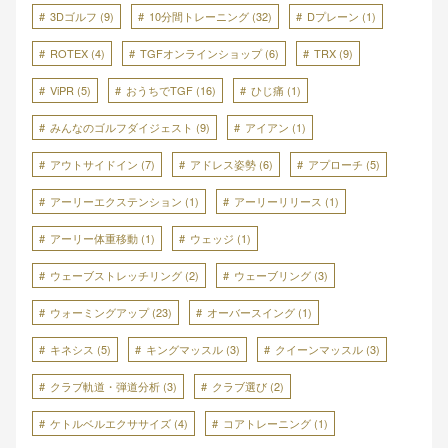
3Dゴルフ
(9)
10分間トレーニング
(32)
Dプレーン
(1)
ROTEX
(4)
TGFオンラインショップ
(6)
TRX
(9)
ViPR
(5)
おうちでTGF
(16)
ひじ痛
(1)
みんなのゴルフダイジェスト
(9)
アイアン
(1)
アウトサイドイン
(7)
アドレス姿勢
(6)
アプローチ
(5)
アーリーエクステンション
(1)
アーリーリリース
(1)
アーリー体重移動
(1)
ウェッジ
(1)
ウェーブストレッチリング
(2)
ウェーブリング
(3)
ウォーミングアップ
(23)
オーバースイング
(1)
キネシス
(5)
キングマッスル
(3)
クイーンマッスル
(3)
クラブ軌道・弾道分析
(3)
クラブ選び
(2)
ケトルベルエクササイズ
(4)
コアトレーニング
(1)