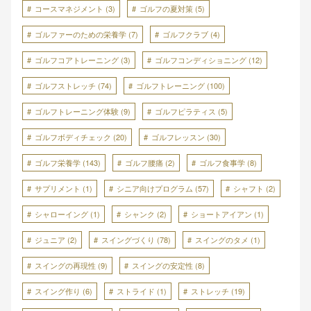
コースマネジメント
(3)
ゴルフの夏対策
(5)
ゴルファーのための栄養学
(7)
ゴルフクラブ
(4)
ゴルフコアトレーニング
(3)
ゴルフコンディショニング
(12)
ゴルフストレッチ
(74)
ゴルフトレーニング
(100)
ゴルフトレーニング体験
(9)
ゴルフピラティス
(5)
ゴルフボディチェック
(20)
ゴルフレッスン
(30)
ゴルフ栄養学
(143)
ゴルフ腰痛
(2)
ゴルフ食事学
(8)
サプリメント
(1)
シニア向けプログラム
(57)
シャフト
(2)
シャローイング
(1)
シャンク
(2)
ショートアイアン
(1)
ジュニア
(2)
スイングづくり
(78)
スイングのタメ
(1)
スイングの再現性
(9)
スイングの安定性
(8)
スイング作り
(6)
ストライド
(1)
ストレッチ
(19)