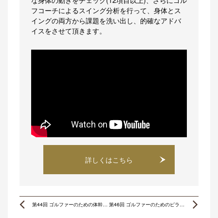
な身体の動きをチェック(12項目以上)、さらにゴル
フコーチによるスイング分析を行って、身体とス
イングの両方から課題を洗い出し、的確なアドバ
イスをさせて頂きます。
詳しくはこちら
Prev
Ne
第44回 ゴルファーのための体幹トレーニング
第46回 ゴルファーのためのピラティス 〜アドバンス編〜