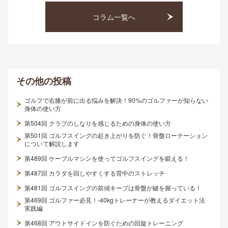
コラム一覧へ
その他
の投稿
ゴルフで右膝が前に出る悩みを解決！90%のゴルファーが知らない
身体の使い方
第504回 クラブのしなりを感じるための身体の使い方
第501回 ゴルフスイングの起き上がりを防ぐ！骨盤ローテーション
について解説します
第489回 ケーブルマシンを使ってゴルフスイングを鍛える！
第487回 カラダを回しやすくする背中のストレッチ
第481回 ゴルフスイングの前傾キープは骨盤が鍵を握っている！
第469回 ゴルファー必見！-40kgトレーナーが教えるダイエット法
実践編
第468回 アウトサイドインを防ぐための回旋トレーニング