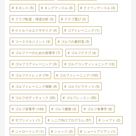
キネシス
(5)
キングマッスル
(3)
クイーンマッスル
(3)
クラブ軌道・弾道分析
(3)
クラブ選び
(2)
ケトルベルエクササイズ
(4)
コアトレーニング
(1)
コースマネジメント
(3)
ゴルフの夏対策
(5)
ゴルファーのための栄養学
(7)
ゴルフクラブ
(4)
ゴルフコアトレーニング
(3)
ゴルフコンディショニング
(12)
ゴルフストレッチ
(74)
ゴルフトレーニング
(100)
ゴルフトレーニング体験
(9)
ゴルフピラティス
(5)
ゴルフボディチェック
(20)
ゴルフレッスン
(30)
ゴルフ栄養学
(143)
ゴルフ腰痛
(2)
ゴルフ食事学
(8)
サプリメント
(1)
シニア向けプログラム
(57)
シャフト
(2)
シャローイング
(1)
シャンク
(2)
ショートアイアン
(1)