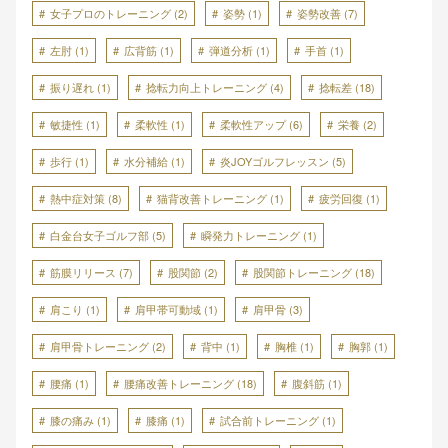
女子プロのトレーニング
(2)
姿勢
(1)
姿勢改善
(7)
左肘
(1)
広背筋
(1)
弾道分析
(1)
手首
(1)
振り遅れ
(1)
捻転力向上トレーニング
(4)
捻転差
(18)
敏捷性
(1)
柔軟性
(1)
柔軟性アップ
(6)
栄養
(2)
歩行
(1)
水分補給
(1)
炎JOYゴルフレッスン
(5)
熱中症対策
(8)
猫背改善トレーニング
(1)
疲労回復
(1)
白金台女子ゴルフ部
(5)
瞬発力トレーニング
(1)
筋膜リリース
(7)
股関節
(2)
股関節トレーニング
(18)
肩こり
(1)
肩甲帯可動域
(1)
肩甲骨
(3)
肩甲骨トレーニング
(2)
背中
(1)
胸椎
(1)
胸郭
(1)
腰痛
(1)
腰痛改善トレーニング
(18)
腹斜筋
(1)
膝の痛み
(1)
膝痛
(1)
試合前トレーニング
(1)