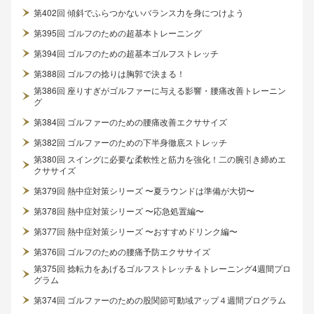
第402回 傾斜でふらつかないバランス力を身につけよう
第395回 ゴルフのための超基本トレーニング
第394回 ゴルフのための超基本ゴルフストレッチ
第388回 ゴルフの捻りは胸郭で決まる！
第386回 座りすぎがゴルファーに与える影響・腰痛改善トレーニン
グ
第384回 ゴルファーのための腰痛改善エクササイズ
第382回 ゴルファーのための下半身徹底ストレッチ
第380回 スイングに必要な柔軟性と筋力を強化！二の腕引き締めエ
クササイズ
第379回 熱中症対策シリーズ 〜夏ラウンドは準備が大切〜
第378回 熱中症対策シリーズ 〜応急処置編〜
第377回 熱中症対策シリーズ 〜おすすめドリンク編〜
第376回 ゴルフのための腰痛予防エクササイズ
第375回 捻転力をあげるゴルフストレッチ＆トレーニング4週間プロ
グラム
第374回 ゴルファーのための股関節可動域アップ４週間プログラム