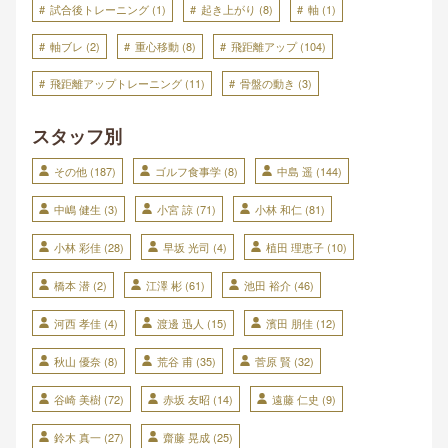
試合後トレーニング
(1)
起き上がり
(8)
軸
(1)
軸ブレ
(2)
重心移動
(8)
飛距離アップ
(104)
飛距離アップトレーニング
(11)
骨盤の動き
(3)
スタッフ別
その他
(187)
ゴルフ食事学
(8)
中島 遥
(144)
中嶋 健生
(3)
小宮 諒
(71)
小林 和仁
(81)
小林 彩佳
(28)
早坂 光司
(4)
植田 理恵子
(10)
橋本 潜
(2)
江澤 彬
(61)
池田 裕介
(46)
河西 孝佳
(4)
渡邊 迅人
(15)
濱田 朋佳
(12)
秋山 優奈
(8)
荒谷 甫
(35)
菅原 賢
(32)
谷崎 美樹
(72)
赤坂 友昭
(14)
遠藤 仁史
(9)
鈴木 真一
(27)
齋藤 晃成
(25)