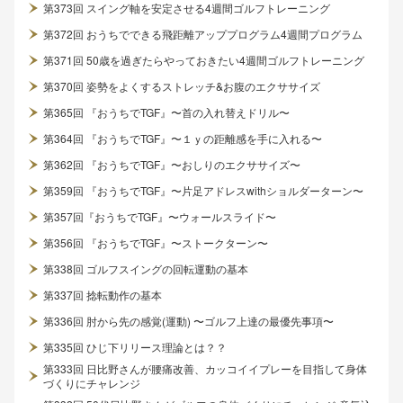
第373回 スイング軸を安定させる4週間ゴルフトレーニング
第372回 おうちでできる飛距離アッププログラム4週間プログラム
第371回 50歳を過ぎたらやっておきたい4週間ゴルフトレーニング
第370回 姿勢をよくするストレッチ&お腹のエクササイズ
第365回 『おうちでTGF』〜首の入れ替えドリル〜
第364回 『おうちでTGF』〜１ｙの距離感を手に入れる〜
第362回 『おうちでTGF』〜おしりのエクササイズ〜
第359回 『おうちでTGF』〜片足アドレスwithショルダーターン〜
第357回『おうちでTGF』〜ウォールスライド〜
第356回 『おうちでTGF』〜ストークターン〜
第338回 ゴルフスイングの回転運動の基本
第337回 捻転動作の基本
第336回 肘から先の感覚(運動) 〜ゴルフ上達の最優先事項〜
第335回 ひじ下リリース理論とは？？
第333回 日比野さんが腰痛改善、カッコイイプレーを目指して身体
づくりにチャレンジ