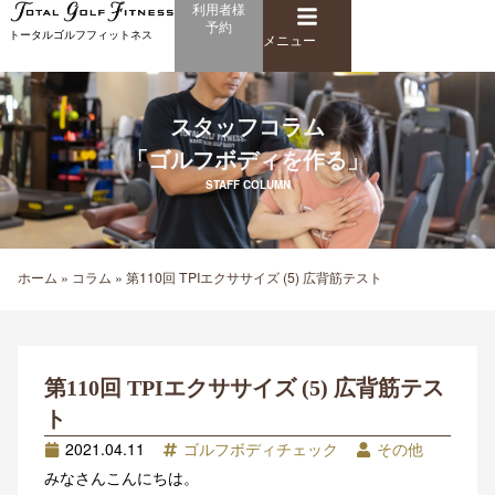
メ
利用者様
内
予約
ニ
トータルゴルフフィットネス
容
メニュー
ュ
を
ー
ス
キ
スタッフコラム
ッ
「ゴルフボディを作る」
プ
STAFF COLUMN
ホーム
»
コラム
»
第110回 TPIエクササイズ (5) 広背筋テスト
第110回 TPIエクササイズ (5) 広背筋テス
ト
2021.04.11
ゴルフボディチェック
その他
みなさんこんにちは。