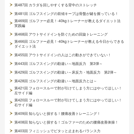
第487回 カラダを回しやすくする背中のストレッチ
第481回 ゴルフスイングの前傾キープは骨盤が鍵を握っている！
第469回 ゴルファー必見！-40kgトレーナーが教えるダイエット法
実践編
第468回 アウトサイドインを防ぐための回旋トレーニング
第466回 ゴルファー必見！-40kgトレーナーが教える今日からできる
ダイエット法
第455回 アウトサイドインの人はこの動きができていない！
第443回 ゴルフスイングの勘違い～地面反力 第3弾～
第429回 ゴルフスイングの勘違い～床反力・地面反力 第2弾～
第428回 ゴルフスイングの勘違い～地面反力とは～
第421回 フォロースルーで肘が引けてしまう方にはやってほしい！
左サイド編
第420回 フォロースルーで肘が引けてしまう方にはやってほしい！
右サイド編
第409回 知らないと損する！腰痛改善トレーニング！
第408回 知らないと損する！ゴルファーのための腰痛改善体操！
第403回 フィニッシュでピタッと止まれるバランス力