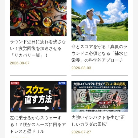
ラウンド翌日に疲れを残さな
命とスコアを守る！真夏のラ
い！疲労回復を加速させる
ウンドに必須となる「補水と
「リカバリー飯」！
栄養」の科学的アプローチ
2026-08-07
2026-08-03
力強いインパクトを生む”正
左に乗せるからスウェーす
しいカラダの回転”
る！？腰がスムーズに回るア
ドレスと壁ドリル
2026-07-27