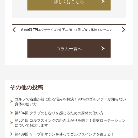
詳しくはこちら
Prev
Ne
第109回 TPIエクササイズ (4) 下半身4/1回旋テスト
第111回 ゴルフ体幹トレーニング スペシャルⅠ ローラー編
コラム一覧へ
その他
の投稿
ゴルフで右膝が前に出る悩みを解決！90%のゴルファーが知らない
身体の使い方
第504回 クラブのしなりを感じるための身体の使い方
第501回 ゴルフスイングの起き上がりを防ぐ！骨盤ローテーション
について解説します
第489回 ケーブルマシンを使ってゴルフスイングを鍛える！