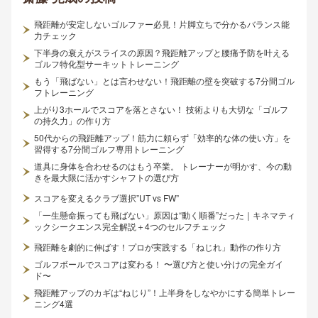
飛距離が安定しないゴルファー必見！片脚立ちで分かるバランス能
力チェック
下半身の衰えがスライスの原因？飛距離アップと腰痛予防を叶える
ゴルフ特化型サーキットトレーニング
もう「飛ばない」とは言わせない！飛距離の壁を突破する7分間ゴル
フトレーニング
上がり3ホールでスコアを落とさない！ 技術よりも大切な「ゴルフ
の持久力」の作り方
50代からの飛距離アップ！筋力に頼らず「効率的な体の使い方」を
習得する7分間ゴルフ専用トレーニング
道具に身体を合わせるのはもう卒業。 トレーナーが明かす、今の動
きを最大限に活かすシャフトの選び方
スコアを変えるクラブ選択”UT vs FW”
「一生懸命振っても飛ばない」原因は“動く順番”だった｜キネマティ
ックシークエンス完全解説＋4つのセルフチェック
飛距離を劇的に伸ばす！プロが実践する「ねじれ」動作の作り方
ゴルフボールでスコアは変わる！ 〜選び方と使い分けの完全ガイ
ド〜
飛距離アップのカギは“ねじり”！上半身をしなやかにする簡単トレー
ニング4選