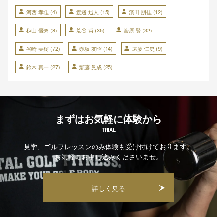
河西 孝佳
(4)
渡邊 迅人
(15)
濱田 朋佳
(12)
秋山 優奈
(8)
荒谷 甫
(35)
菅原 賢
(32)
谷崎 美樹
(72)
赤坂 友昭
(14)
遠藤 仁史
(9)
鈴木 真一
(27)
齋藤 晃成
(25)
まずはお気軽に体験から
TRIAL
見学、ゴルフレッスンのみ体験も受け付けております。
お気軽にお申し込みくださいませ。
詳しく見る