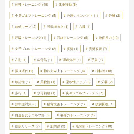
体幹トレーニング
(48)
体重移動
(8)
全身ゴルフトレーニング
(5)
分厚いインパクト
(1)
分離
(2)
前傾キープ
(2)
可動域向上
(1)
右膝
(1)
呼吸トレーニング
(4)
回旋トレーニング
(5)
地面反力
(12)
女子プロのトレーニング
(2)
姿勢
(1)
姿勢改善
(7)
左肘
(1)
広背筋
(1)
弾道分析
(1)
手首
(1)
振り遅れ
(1)
捻転力向上トレーニング
(4)
捻転差
(18)
敏捷性
(1)
柔軟性
(1)
柔軟性アップ
(6)
栄養
(2)
歩行
(1)
水分補給
(1)
炎JOYゴルフレッスン
(5)
熱中症対策
(8)
猫背改善トレーニング
(1)
疲労回復
(1)
白金台女子ゴルフ部
(5)
瞬発力トレーニング
(1)
筋膜リリース
(7)
股関節
(2)
股関節トレーニング
(18)