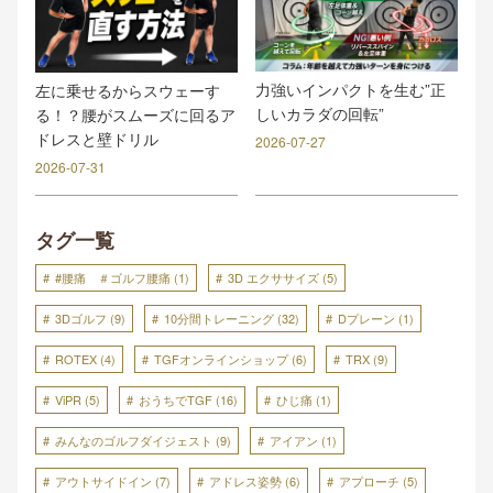
力強いインパクトを生む”正
左に乗せるからスウェーす
しいカラダの回転”
る！？腰がスムーズに回るア
ドレスと壁ドリル
2026-07-27
2026-07-31
タグ一覧
#腰痛 ＃ゴルフ腰痛
(1)
3D エクササイズ
(5)
3Dゴルフ
(9)
10分間トレーニング
(32)
Dプレーン
(1)
ROTEX
(4)
TGFオンラインショップ
(6)
TRX
(9)
ViPR
(5)
おうちでTGF
(16)
ひじ痛
(1)
みんなのゴルフダイジェスト
(9)
アイアン
(1)
アウトサイドイン
(7)
アドレス姿勢
(6)
アプローチ
(5)