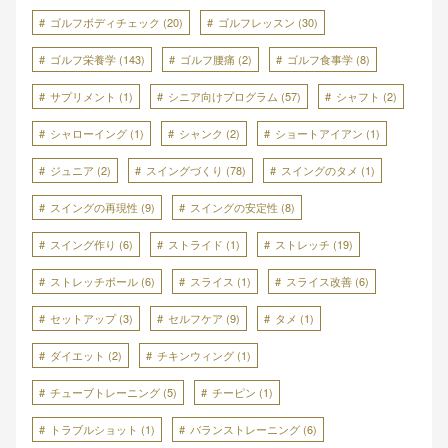
ゴルフボディチェック
(20)
ゴルフレッスン
(30)
ゴルフ栄養学
(143)
ゴルフ腰痛
(2)
ゴルフ食事学
(8)
サプリメント
(1)
シニア向けプログラム
(57)
シャフト
(2)
シャローイング
(1)
シャンク
(2)
ショートアイアン
(1)
ジュニア
(2)
スイングづくり
(78)
スイングのタメ
(1)
スイングの再現性
(9)
スイングの安定性
(8)
スイング作り
(6)
ストライド
(1)
ストレッチ
(19)
ストレッチボール
(6)
スライス
(1)
スライス改善
(6)
セットアップ
(3)
セルフケア
(9)
タメ
(1)
ダイエット
(2)
チキンウィング
(1)
チューブトレーニング
(5)
チーピン
(1)
トラブルショット
(1)
バランストレーニング
(6)