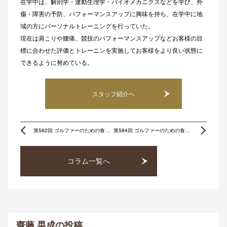
在学中は、解剖学・運動生理学・バイオメカニクスなどを学び、外
傷・障害の予防、パフォーマンスアップに興味を持ち、在学中に地
域の方にパーソナルトレーニングを行っていた。
現在は肩こりや腰痛、競技のパフォーマンスアップなどお客様の目
標に合わせた評価とトレーニンを実施してお客様をより良い状態に
できるように努めている。
スタッフ紹介へ
Prev
Ne
第582回 ゴルファーのための食事学「ゴルファーにとって、マグネシウムとは？」
第584回 ゴルファーのための食事学「ゴルファーにとって、食物繊維とは？」
コラム一覧へ
齋藤 晃成
の投稿