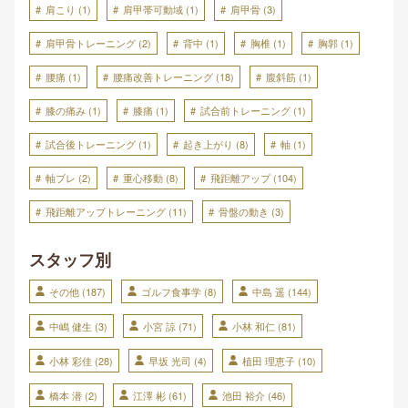
肩こり
(1)
肩甲帯可動域
(1)
肩甲骨
(3)
肩甲骨トレーニング
(2)
背中
(1)
胸椎
(1)
胸郭
(1)
腰痛
(1)
腰痛改善トレーニング
(18)
腹斜筋
(1)
膝の痛み
(1)
膝痛
(1)
試合前トレーニング
(1)
試合後トレーニング
(1)
起き上がり
(8)
軸
(1)
軸ブレ
(2)
重心移動
(8)
飛距離アップ
(104)
飛距離アップトレーニング
(11)
骨盤の動き
(3)
スタッフ別
その他
(187)
ゴルフ食事学
(8)
中島 遥
(144)
中嶋 健生
(3)
小宮 諒
(71)
小林 和仁
(81)
小林 彩佳
(28)
早坂 光司
(4)
植田 理恵子
(10)
橋本 潜
(2)
江澤 彬
(61)
池田 裕介
(46)