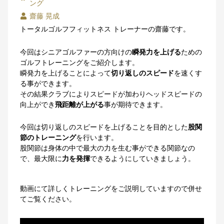
ング
齋藤 晃成
トータルゴルフフィットネス トレーナーの齋藤です。
今回はシニアゴルファーの方向けの
瞬発力を上げる
ための
ゴルフトレーニングをご紹介します。
瞬発力を上げることによって
切り返しのスピード
を速くす
る事ができます。
その結果クラブによりスピードが加わりヘッドスピードの
向上ができ
飛距離が上がる
事が期待できます。
今回は切り返しのスピードを上げることを目的とした
股関
節のトレーニング
を行います。
股関節は身体の中で最大の力を生む事ができる関節なの
で、最大限に
力を発揮
できるようにしていきましょう。
動画にて詳しくトレーニングをご説明していますので併せ
てご覧ください。