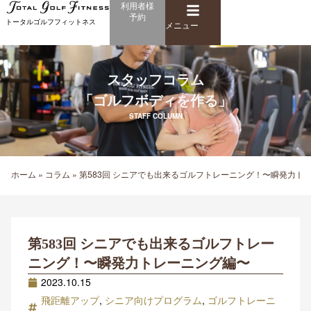
メ
利用者様
内
予約
ニ
トータルゴルフフィットネス
容
メニュー
ュ
を
ー
ス
キ
スタッフコラム
ッ
「ゴルフボディを作る」
プ
STAFF COLUMN
ホーム
»
コラム
»
第583回 シニアでも出来るゴルフトレーニング！〜瞬発力ト
第583回 シニアでも出来るゴルフトレー
ニング！〜瞬発力トレーニング編〜
2023.10.15
飛距離アップ
,
シニア向けプログラム
,
ゴルフトレーニ