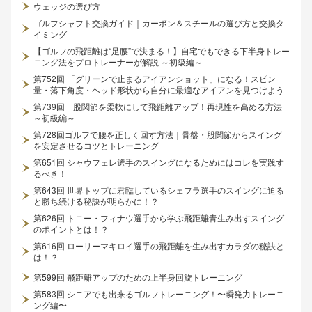
ウェッジの選び方
ゴルフシャフト交換ガイド｜カーボン＆スチールの選び方と交換タ
イミング
【ゴルフの飛距離は“足腰”で決まる！】自宅でもできる下半身トレー
ニング法をプロトレーナーが解説 ～初級編～
第752回 「グリーンで止まるアイアンショット」になる！スピン
量・落下角度・ヘッド形状から自分に最適なアイアンを見つけよう
第739回 股関節を柔軟にして飛距離アップ！再現性を高める方法
～初級編～
第728回ゴルフで腰を正しく回す方法｜骨盤・股関節からスイング
を安定させるコツとトレーニング
第651回 シャウフェレ選手のスイングになるためにはコレを実践す
るべき！
第643回 世界トップに君臨しているシェフラ選手のスイングに迫る
と勝ち続ける秘訣が明らかに！？
第626回 トニー・フィナウ選手から学ぶ飛距離青生み出すスイング
のポイントとは！？
第616回 ローリーマキロイ選手の飛距離を生み出すカラダの秘訣と
は！？
第599回 飛距離アップのための上半身回旋トレーニング
第583回 シニアでも出来るゴルフトレーニング！〜瞬発力トレーニ
ング編〜