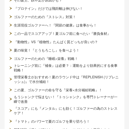
『プロテイン』だけでは飛距離は伸びない！
ゴルファーのための『ストレス』対策！
生涯現役ゴルファーへ！『関節の健康』は食事から！
この一品でスコアアップ！夏ゴルフ前に食べたい『勝負食材』
『動物性』VS『植物性』たんぱく質どっちが良いの？
夏の味覚！『とうもろこし』を食べよう！
ゴルファーのための『睡眠×栄養』戦略！
トレーニング前に『補食』は必要？：運動をより効果的にする食事
戦略！
管理栄養士がおすすめ！夏のラウンド中は『REPLENISH (リプレニ
ッシュ)』で水分補給！
この夏、ゴルファーの命を守る『栄養×水分補給戦略』！
もうシャンクで悩まない！『トゥシャンク』を専門トレーナーが一
瞬で改善
『スコア』にも『メンタル』にも効く！ゴルファーの為のストレス
ケア！
『トマト』のパワーで夏のゴルフを乗り切ろう！