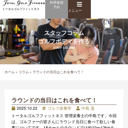
メ
利用者様
内
予約
ニ
トータルゴルフフィットネス
容
メニュー
ュ
を
ー
ス
キ
スタッフコラム
ッ
「ゴルフボディを作る」
プ
STAFF COLUMN
ホーム
»
コラム
»
ラウンドの当日はこれを食べて！
ラウンドの当日はこれを食べて！
2025.10.22
ゴルフ栄養学
中島 遥
トータルゴルフフィットネス 管理栄養士の中島です。今回
は、ゴルファーの皆さんにラウンド当日に食べて欲しい食
事についてです。18ホールのラウンドでは約10〜12kmを