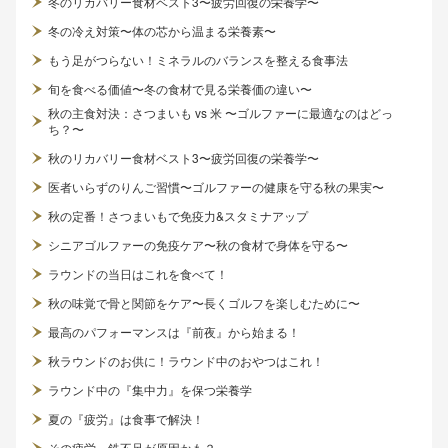
冬のリカバリー食材ベスト3〜疲労回復の栄養学〜
冬の冷え対策〜体の芯から温まる栄養素〜
もう足がつらない！ミネラルのバランスを整える食事法
旬を食べる価値〜冬の食材で見る栄養価の違い〜
秋の主食対決：さつまいも vs 米 〜ゴルファーに最適なのはどっ
ち？〜
秋のリカバリー食材ベスト3〜疲労回復の栄養学〜
医者いらずのりんご習慣〜ゴルファーの健康を守る秋の果実〜
秋の定番！さつまいもで免疫力&スタミナアップ
シニアゴルファーの免疫ケア〜秋の食材で身体を守る〜
ラウンドの当日はこれを食べて！
秋の味覚で骨と関節をケア〜長くゴルフを楽しむために〜
最高のパフォーマンスは『前夜』から始まる！
秋ラウンドのお供に！ラウンド中のおやつはこれ！
ラウンド中の『集中力』を保つ栄養学
夏の『疲労』は食事で解決！
その疲労、鉄不足が原因かも？