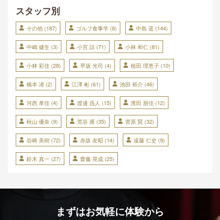
スタッフ別
その他
(187)
ゴルフ食事学
(8)
中島 遥
(144)
中嶋 健生
(3)
小宮 諒
(71)
小林 和仁
(81)
小林 彩佳
(28)
早坂 光司
(4)
植田 理恵子
(10)
橋本 潜
(2)
江澤 彬
(61)
池田 裕介
(46)
河西 孝佳
(4)
渡邊 迅人
(15)
濱田 朋佳
(12)
秋山 優奈
(9)
荒谷 甫
(35)
菅原 賢
(32)
谷崎 美樹
(72)
赤坂 友昭
(14)
遠藤 仁史
(9)
鈴木 真一
(27)
齋藤 晃成
(25)
まずはお気軽に体験から