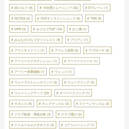
3Dゴルフ
(9)
10分間トレーニング
(32)
Dプレーン
(1)
ROTEX
(4)
TGFオンラインショップ
(6)
TRX
(9)
ViPR
(5)
おうちでTGF
(16)
ひじ痛
(1)
みんなのゴルフダイジェスト
(9)
アイアン
(1)
アウトサイドイン
(7)
アドレス姿勢
(6)
アプローチ
(5)
アーリーエクステンション
(1)
アーリーリリース
(1)
アーリー体重移動
(1)
ウェッジ
(1)
ウェーブストレッチリング
(2)
ウェーブリング
(3)
ウォーミングアップ
(23)
オーバースイング
(1)
キネシス
(5)
キングマッスル
(3)
クイーンマッスル
(3)
クラブ軌道・弾道分析
(3)
クラブ選び
(2)
ケトルベルエクササイズ
(4)
コアトレーニング
(1)