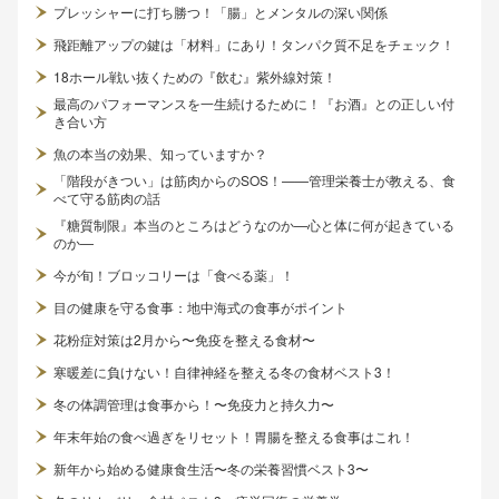
プレッシャーに打ち勝つ！「腸」とメンタルの深い関係
飛距離アップの鍵は「材料」にあり！タンパク質不足をチェック！
18ホール戦い抜くための『飲む』紫外線対策！
最高のパフォーマンスを一生続けるために！『お酒』との正しい付
き合い方
魚の本当の効果、知っていますか？
「階段がきつい」は筋肉からのSOS！——管理栄養士が教える、食
べて守る筋肉の話
『糖質制限』本当のところはどうなのか—心と体に何が起きている
のか—
今が旬！ブロッコリーは「食べる薬」！
目の健康を守る食事：地中海式の食事がポイント
花粉症対策は2月から〜免疫を整える食材〜
寒暖差に負けない！自律神経を整える冬の食材ベスト3！
冬の体調管理は食事から！〜免疫力と持久力〜
年末年始の食べ過ぎをリセット！胃腸を整える食事はこれ！
新年から始める健康食生活〜冬の栄養習慣ベスト3〜