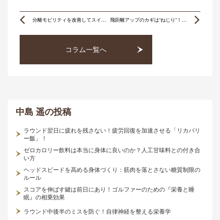
Prev
Ne
分離モビリティを改善してスイング効率アップ！
飛距離アップのカギは“ねじり”！上半身をしなやかにする簡単トレーニング4選
コラム一覧へ
中島 遥
の投稿
ラウンド翌日に疲れを残さない！疲労回復を加速させる「リカバリ
ー飯」！
ゼロカロリー飲料は本当に身体に良いのか？人工甘味料との付き合
い方
ヘッドスピードを高める身体づくり：筋肉を落とさない糖質制限の
ルール
スコアを伸ばす鍵は前日にあり！ゴルファーのための『栄養と睡
眠』の相乗効果
ラウンド中後半のミスを防ぐ！自律神経を整える栄養学