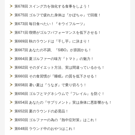
第678回 スイング力を強化する食事をしよう！
第675回 ゴルフで疲れた身体は『かぼちゃ』で回復！
第673回 毎日食べたい！『キウイフルーツ』
第671回 喫煙がゴルフパフォーマンスを低下させる！
第669回 秋のラウンドは『干し芋』に決まり！
第667回 あなたの不調、『SIBO』が原因かも！
第664回 夏ゴルファーの味方『トマト』の魅力！
第662回 そのダイエット方法、実は間違っているかも！
第660回 その食習慣が『睡眠』の質を低下させる！
第658回 暑い夏は『うなぎ』で乗り切ろう！
第656回 ゴルフとマグネシウムで『フレイル』を防ぐ！
第654回 あなたの『サプリメント』実は身体に悪影響かも！
第652回 夏のラウンドの必需品！
第650回 ゴルファーの為の『熱中症対策』はこれ！
第648回 ラウンド中のおやつはこれ！