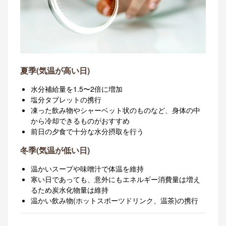
夏季(気温が高い日)
水分補給量を1.5〜2倍に増加
塩分タブレットの携行
凍った飲み物やシャーベット状のものなど、身体の中
から冷却できるものがおすすめ
前日の夕食で十分な水分摂取を行う
冬季(気温が低い日)
温かいスープや味噌汁で体温を維持
寒い日であっても、意外にもエネルギー消費量は増え
るため炭水化物量は維持
温かい飲み物(ホットスポーツドリンク、温茶)の携行