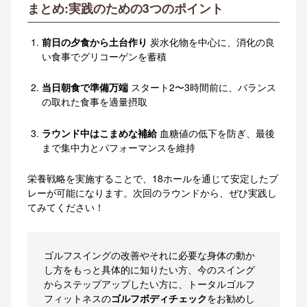
まとめ:実践のための3つのポイント
前日の夕食から土台作り
炭水化物を中心に、消化の良
い食事でグリコーゲンを蓄積
当日朝食で準備万端
スタート2〜3時間前に、バランス
の取れた食事を適量摂取
ラウンド中はこまめな補給
血糖値の低下を防ぎ、最後
まで集中力とパフォーマンスを維持
栄養戦略を実施することで、18ホールを通じて安定したプ
レーが可能になります。次回のラウンドから、ぜひ実践し
てみてください！
ゴルフスイングの改善やそれに必要な身体の動か
し方をもっと具体的に知りたい方、今のスイング
からステップアップしたい方に、トータルゴルフ
フィットネスの
ゴルフボディチェック
をお勧めし