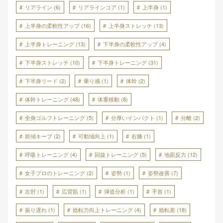
リアライン
(6)
リアラインコア
(1)
上半身
(1)
上半身の柔軟性アップ
(16)
上半身ストレッチ
(13)
上半身トレーニング
(13)
下半身の柔軟性アップ
(4)
下半身ストレッチ
(10)
下半身トレーニング
(31)
下半身リード
(2)
乗り感
(1)
体幹
(2)
体幹トレーニング
(48)
体重移動
(8)
全身ゴルフトレーニング
(5)
分厚いインパクト
(1)
分離
(2)
前傾キープ
(2)
可動域向上
(1)
右膝
(1)
呼吸トレーニング
(4)
回旋トレーニング
(5)
地面反力
(12)
女子プロのトレーニング
(2)
姿勢
(1)
姿勢改善
(7)
左肘
(1)
広背筋
(1)
弾道分析
(1)
手首
(1)
振り遅れ
(1)
捻転力向上トレーニング
(4)
捻転差
(18)