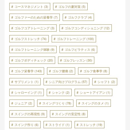
コースマネジメント
(3)
ゴルフの夏対策
(5)
ゴルファーのための栄養学
(7)
ゴルフクラブ
(4)
ゴルフコアトレーニング
(3)
ゴルフコンディショニング
(12)
ゴルフストレッチ
(74)
ゴルフトレーニング
(100)
ゴルフトレーニング体験
(9)
ゴルフピラティス
(6)
ゴルフボディチェック
(20)
ゴルフレッスン
(30)
ゴルフ栄養学
(143)
ゴルフ腰痛
(2)
ゴルフ食事学
(8)
サプリメント
(1)
シニア向けプログラム
(57)
シャフト
(2)
シャローイング
(1)
シャンク
(2)
ショートアイアン
(1)
ジュニア
(2)
スイングづくり
(78)
スイングのタメ
(1)
スイングの再現性
(9)
スイングの安定性
(8)
スイング作り
(6)
ストライド
(1)
ストレッチ
(19)