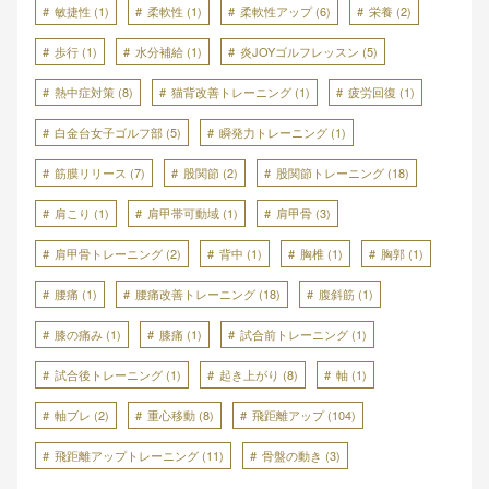
敏捷性
(1)
柔軟性
(1)
柔軟性アップ
(6)
栄養
(2)
歩行
(1)
水分補給
(1)
炎JOYゴルフレッスン
(5)
熱中症対策
(8)
猫背改善トレーニング
(1)
疲労回復
(1)
白金台女子ゴルフ部
(5)
瞬発力トレーニング
(1)
筋膜リリース
(7)
股関節
(2)
股関節トレーニング
(18)
肩こり
(1)
肩甲帯可動域
(1)
肩甲骨
(3)
肩甲骨トレーニング
(2)
背中
(1)
胸椎
(1)
胸郭
(1)
腰痛
(1)
腰痛改善トレーニング
(18)
腹斜筋
(1)
膝の痛み
(1)
膝痛
(1)
試合前トレーニング
(1)
試合後トレーニング
(1)
起き上がり
(8)
軸
(1)
軸ブレ
(2)
重心移動
(8)
飛距離アップ
(104)
飛距離アップトレーニング
(11)
骨盤の動き
(3)