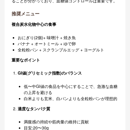
ることが分かっており、血糖値コントロールは重要です。
推奨メニュー
複合炭水化物中心の食事
おにぎり(2個)+ 味噌汁 + 焼き魚
バナナ + オートミール + ゆで卵
全粒粉パン + スクランブルエッグ + ヨーグルト
重要なポイント
GI値(グリセミック指数)のバランス
低〜中GI値の食品を中心にすることで、急激な血糖
の上昇を避ける
白米よりも玄米、白パンよりも全粒粉パンが理想的
適度なタンパク質
満腹感の持続や筋肉量の維持に貢献
目安:20〜30g