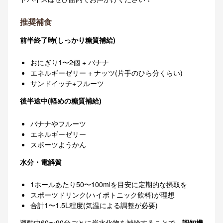
推奨補食
前半終了時(しっかり糖質補給)
おにぎり1〜2個 + バナナ
エネルギーゼリー + ナッツ(片手のひら分くらい)
サンドイッチ+フルーツ
後半途中(軽めの糖質補給)
バナナやフルーツ
エネルギーゼリー
スポーツようかん
水分・電解質
1ホールあたり50〜100mlを目安に定期的な摂取を
スポーツドリンク(ハイポトニック飲料)が理想
合計1〜1.5L程度(気温による調整が必要)
運動中60〜90分ごとに炭水化物を補給することで、
認知機