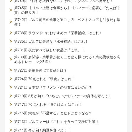
第749回 「疲れが抜けない…」それ、マグネシウム不足かも！
第745回 【ゴルフ上達は食事から】ゴルファーに必要な『たんぱく
質』の摂り方！
第742回 ゴルフ前日の食事と過ごし方：ベストスコアを引きだす準
備！
第738回 ラウンド中におすすめの『栄養補給』はこれ！
第735回 ゴルフに最適な『水分補給』はこれ！
第731回 夜に食べて欲しい食品は『これ』！
第730回 肩関節・肩甲骨が驚くほど動く様になる！肩の柔軟性を高
めるトレーニング5選！
第727回 身長を伸ばす食品とは？
第724回 70点とれる『朝食』はこれ！
第721回 日本製サプリメントの品質は良いのか？
第719回 3月が旬！『いちご』でゴルファーの身体を守ろう！
第717回 70点とれる『昼ごはん』はこれ！
第715回 栄養が『不足する』とヒトはどうなる？
第713回 ゴルファーは『これ』を食べて花粉症対策！
第711回 今が旬！納豆を食べよう！