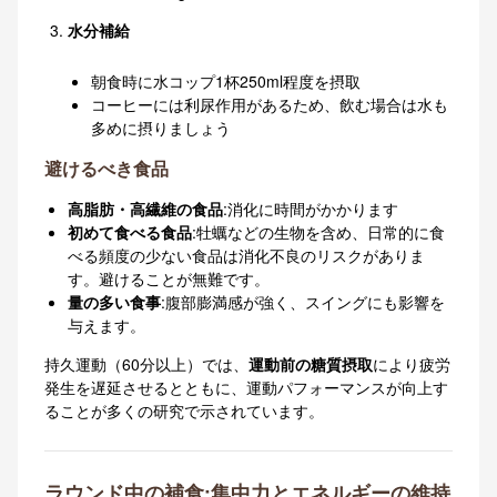
水分補給
朝食時に水コップ1杯250ml程度を摂取
コーヒーには利尿作用があるため、飲む場合は水も
多めに摂りましょう
避けるべき食品
高脂肪・高繊維の食品
:消化に時間がかかります
初めて食べる食品
:牡蠣などの生物を含め、日常的に食
べる頻度の少ない食品は消化不良のリスクがありま
す。避けることが無難です。
量の多い食事
:腹部膨満感が強く、スイングにも影響を
与えます。
持久運動（60分以上）では、
運動前の糖質摂取
により疲労
発生を遅延させるとともに、運動パフォーマンスが向上す
ることが多くの研究で示されています。
ラウンド中の補食:集中力とエネルギーの維持