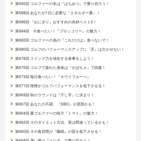
第690回 ゴルファーの冬は『はちみつ』で乗り切ろう！
第688回 あなたが1日に必要な『エネルギー量』！
第686回 『おにぎり』おすすめの具材ベスト3！
第684回 今食べたい！『ブロッコリー』の魅力！
第682回 ゴルファーの為の『これだけは』食べないで！
第680回 ゴルフのパフォーマンスアップに『爪』は欠かせない！
第678回 スイング力を強化する食事をしよう！
第675回 ゴルフで疲れた身体は『かぼちゃ』で回復！
第673回 毎日食べたい！『キウイフルーツ』
第671回 喫煙がゴルフパフォーマンスを低下させる！
第669回 秋のラウンドは『干し芋』に決まり！
第667回 あなたの不調、『SIBO』が原因かも！
第664回 夏ゴルファーの味方『トマト』の魅力！
第662回 そのダイエット方法、実は間違っているかも！
第660回 その食習慣が『睡眠』の質を低下させる！
第658回 暑い夏は『うなぎ』で乗り切ろう！