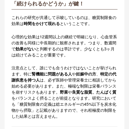
「続けられるかどうか」が鍵！
これらの研究が共通して示唆しているのは、糖質制限食の
効果は
時間をかけて現れる
ということです。
心理的な効果は12週間以上の継続で明確になり、心血管系
の改善も同様に中長期的に観察されます。つまり、数週間
で
効果がない
と判断するのは早計です。少なくとも3ヶ月
は続けてみることが重要です。
注意点として、誰にでも合うわけではないことが挙げられ
ます。特に
腎機能に問題がある人
や
妊娠中の方
、
特定の代
謝疾患を持つ人
は、必ず医師や管理栄養士に相談してから
始める必要があります。また、極端な制限は栄養バランス
を崩すリスクもあります。
野菜
や
良質な脂質、たんぱく質
をバランスよく摂ることが前提となります。研究において
も「糖質制限食の定義は総エネルギーの45%以下を炭水化
物から摂取」と記載がありますので、それ程極度の制限を
した結果とは言えません。