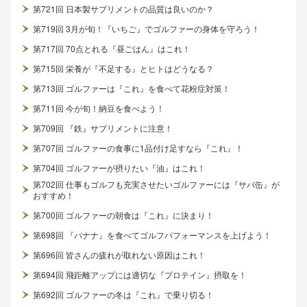
第721回 日本製サプリメントの品質は良いのか？
第719回 3月が旬！『いちご』でゴルファーの身体を守ろう！
第717回 70点とれる『昼ごはん』はこれ！
第715回 栄養が『不足する』とヒトはどうなる？
第713回 ゴルファーは『これ』を食べて花粉症対策！
第711回 今が旬！納豆を食べよう！
第709回 『鉄』サプリメントに注意！
第707回 ゴルファーの食事に1品付け足すなら『これ』！
第704回 ゴルファーが摂りたい『油』はこれ！
第702回 仕事もゴルフも充実させたいゴルファーには『サバ缶』が
おすすめ！
第700回 ゴルファーの朝食は『これ』に決まり！
第698回 『バナナ』を食べてゴルフパフォーマンスを上げよう！
第696回 皆さんの疲れが取れない原因はこれ！
第694回 飛距離アップには適切な『プロテイン』摂取を！
第692回 ゴルファーの冬は『これ』で乗り切る！