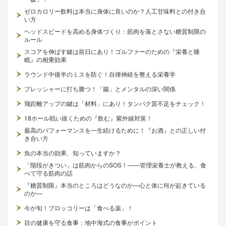
ゼロカロリー飲料は本当に身体に良いのか？人工甘味料との付き合
い方
ヘッドスピードを高める身体づくり：筋肉を落とさない糖質制限の
ルール
スコアを伸ばす鍵は前日にあり！ゴルファーのための『栄養と睡
眠』の相乗効果
ラウンド中後半のミスを防ぐ！自律神経を整える栄養学
プレッシャーに打ち勝つ！「腸」とメンタルの深い関係
飛距離アップの鍵は「材料」にあり！タンパク質不足をチェック！
18ホール戦い抜くための『飲む』紫外線対策！
最高のパフォーマンスを一生続けるために！『お酒』との正しい付
き合い方
魚の本当の効果、知っていますか？
「階段がきつい」は筋肉からのSOS！——管理栄養士が教える、食
べて守る筋肉の話
『糖質制限』本当のところはどうなのか—心と体に何が起きている
のか—
今が旬！ブロッコリーは「食べる薬」！
目の健康を守る食事：地中海式の食事がポイント