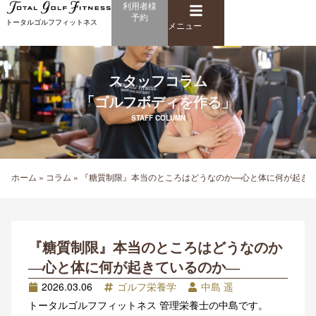
メ
利用者様
内
予約
ニ
トータルゴルフフィットネス
容
メニュー
ュ
を
ー
ス
キ
スタッフコラム
ッ
「ゴルフボディを作る」
プ
STAFF COLUMN
ホーム
»
コラム
»
『糖質制限』本当のところはどうなのか—心と体に何が起き
『糖質制限』本当のところはどうなのか
—心と体に何が起きているのか—
2026.03.06
ゴルフ栄養学
中島 遥
トータルゴルフフィットネス 管理栄養士の中島です。