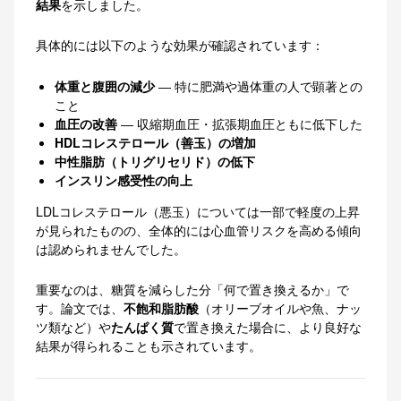
結果
を示しました。
具体的には以下のような効果が確認されています：
体重と腹囲の減少
― 特に肥満や過体重の人で顕著との
こと
血圧の改善
― 収縮期血圧・拡張期血圧ともに低下した
HDLコレステロール（善玉）の増加
中性脂肪（トリグリセリド）の低下
インスリン感受性の向上
LDLコレステロール（悪玉）については一部で軽度の上昇
が見られたものの、全体的には心血管リスクを高める傾向
は認められませんでした。
重要なのは、糖質を減らした分「何で置き換えるか」で
す。論文では、
不飽和脂肪酸
（オリーブオイルや魚、ナッ
ツ類など）や
たんぱく質
で置き換えた場合に、より良好な
結果が得られることも示されています。