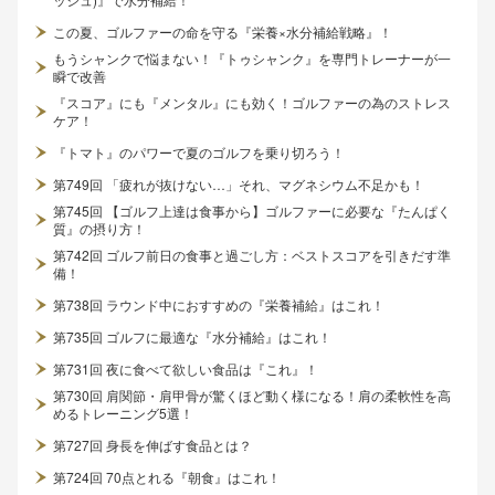
この夏、ゴルファーの命を守る『栄養×水分補給戦略』！
もうシャンクで悩まない！『トゥシャンク』を専門トレーナーが一
瞬で改善
『スコア』にも『メンタル』にも効く！ゴルファーの為のストレス
ケア！
『トマト』のパワーで夏のゴルフを乗り切ろう！
第749回 「疲れが抜けない…」それ、マグネシウム不足かも！
第745回 【ゴルフ上達は食事から】ゴルファーに必要な『たんぱく
質』の摂り方！
第742回 ゴルフ前日の食事と過ごし方：ベストスコアを引きだす準
備！
第738回 ラウンド中におすすめの『栄養補給』はこれ！
第735回 ゴルフに最適な『水分補給』はこれ！
第731回 夜に食べて欲しい食品は『これ』！
第730回 肩関節・肩甲骨が驚くほど動く様になる！肩の柔軟性を高
めるトレーニング5選！
第727回 身長を伸ばす食品とは？
第724回 70点とれる『朝食』はこれ！