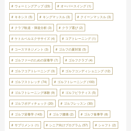
ウォーミングアップ
(23)
オーバースイング
(1)
キネシス
(5)
キングマッスル
(3)
クイーンマッスル
(3)
クラブ軌道・弾道分析
(3)
クラブ選び
(2)
ケトルベルエクササイズ
(4)
コアトレーニング
(1)
コースマネジメント
(3)
ゴルフの夏対策
(5)
ゴルファーのための栄養学
(7)
ゴルフクラブ
(4)
ゴルフコアトレーニング
(3)
ゴルフコンディショニング
(12)
ゴルフストレッチ
(74)
ゴルフトレーニング
(100)
ゴルフトレーニング体験
(9)
ゴルフピラティス
(5)
ゴルフボディチェック
(20)
ゴルフレッスン
(30)
ゴルフ栄養学
(143)
ゴルフ腰痛
(2)
ゴルフ食事学
(8)
サプリメント
(1)
シニア向けプログラム
(57)
シャフト
(2)