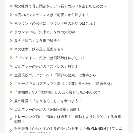
秋の味覚で骨と関節をケア〜長くゴルフを楽しむために〜
最高のパフォーマンスは『前夜』から始まる！
秋ラウンドのお供に！ラウンド中のおやつはこれ！
ラウンド中の『集中力』を保つ栄養学
夏の『疲労』は食事で解決！
その疲労、鉄不足が原因かも？
『プロテイン』だけでは飛距離は伸びない！
ゴルファーのための『ストレス』対策！
生涯現役ゴルファーへ！『関節の健康』は食事から！
この一品でスコアアップ！夏ゴルフ前に食べたい『勝負食材』
『動物性』VS『植物性』たんぱく質どっちが良いの？
夏の味覚！『とうもろこし』を食べよう！
ゴルファーのための『睡眠×栄養』戦略！
トレーニング前に『補食』は必要？：運動をより効果的にする食事
戦略！
管理栄養士がおすすめ！夏のラウンド中は『REPLENISH (リプレニ
ッシュ)』で水分補給！