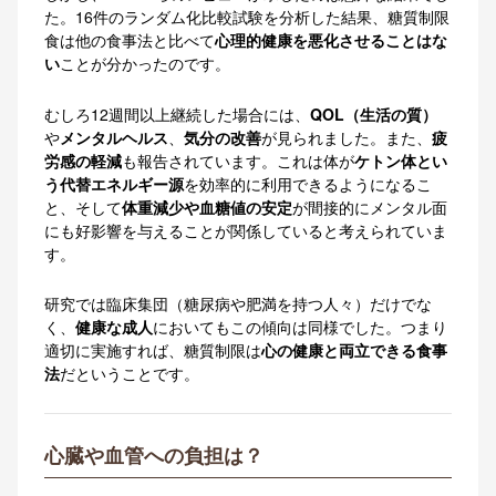
た。16件のランダム化比較試験を分析した結果、糖質制限
食は他の食事法と比べて
心理的健康を悪化させることはな
い
ことが分かったのです。
むしろ12週間以上継続した場合には、
QOL（生活の質）
や
メンタルヘルス
、
気分の改善
が見られました。また、
疲
労感の軽減
も報告されています。これは体が
ケトン体とい
う代替エネルギー源
を効率的に利用できるようになるこ
と、そして
体重減少や血糖値の安定
が間接的にメンタル面
にも好影響を与えることが関係していると考えられていま
す。
研究では臨床集団（糖尿病や肥満を持つ人々）だけでな
く、
健康な成人
においてもこの傾向は同様でした。つまり
適切に実施すれば、糖質制限は
心の健康と両立できる食事
法
だということです。
心臓や血管への負担は？