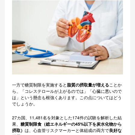
一方で糖質制限を実施すると
脂質の摂取量が増える
ことか
ら、「コレステロールが上がるのでは」「心臓に悪いので
は」という懸念も根強くあります。この点についてはどう
でしょうか。
27カ国、11,481名を対象とした174件の試験を解析した結
果、
糖質制限食（総エネルギーの45%以下を炭水化物から
摂取）
は、心血管リスクマーカーと体組成の両方で
良好な