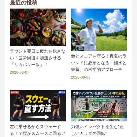
最近の投稿
ラウンド翌日に疲れを残さな
命とスコアを守る！真夏のラ
い！疲労回復を加速させる
ウンドに必須となる「補水と
「リカバリー飯」！
栄養」の科学的アプローチ
2026-08-07
2026-08-03
力強いインパクトを生む”正
左に乗せるからスウェーす
しいカラダの回転”
る！？腰がスムーズに回るア