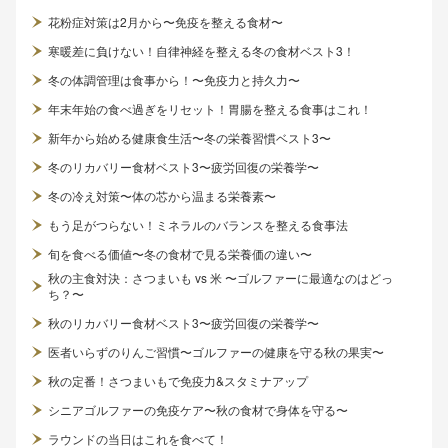
花粉症対策は2月から〜免疫を整える食材〜
寒暖差に負けない！自律神経を整える冬の食材ベスト3！
冬の体調管理は食事から！〜免疫力と持久力〜
年末年始の食べ過ぎをリセット！胃腸を整える食事はこれ！
新年から始める健康食生活〜冬の栄養習慣ベスト3〜
冬のリカバリー食材ベスト3〜疲労回復の栄養学〜
冬の冷え対策〜体の芯から温まる栄養素〜
もう足がつらない！ミネラルのバランスを整える食事法
旬を食べる価値〜冬の食材で見る栄養価の違い〜
秋の主食対決：さつまいも vs 米 〜ゴルファーに最適なのはどっ
ち？〜
秋のリカバリー食材ベスト3〜疲労回復の栄養学〜
医者いらずのりんご習慣〜ゴルファーの健康を守る秋の果実〜
秋の定番！さつまいもで免疫力&スタミナアップ
シニアゴルファーの免疫ケア〜秋の食材で身体を守る〜
ラウンドの当日はこれを食べて！