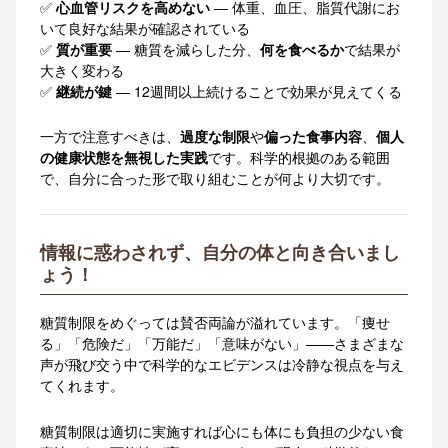
✅
心血管リスクを高めない
― 体重、血圧、脂質代謝にお
いて良好な結果が確認されている
✅
質が重要
― 糖質を減らした分、
何を食べるか
で結果が
大きく変わる
✅
継続が鍵
― 12週間以上続けることで効果が見えてくる
一方で注意すべきは、
過度な制限
や
偏った食事内容
、
個人
の健康状態を無視した実践
です。科学的根拠のある範囲
で、自分に合った形で取り組むことが何より大切です。
情報に惑わされず、自分の体と向き合いまし
ょう！
糖質制限をめぐっては賛否両論が溢れています。「痩せ
る」「危険だ」「万能だ」「意味がない」——さまざまな
声が飛び交う中で科学的なエビデンスは冷静な視点を与え
てくれます。
糖質制限は適切に実施すれば心にも体にも負担の少ない食