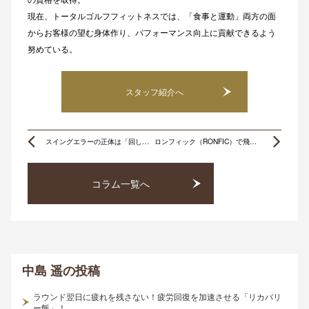
現在、トータルゴルフフィットネスでは、「食事と運動」両方の面
からお客様の望む身体作り、パフォーマンス向上に貢献できるよう
努めている。
スタッフ紹介へ
Prev
Ne
スイングエラーの正体は「回しすぎ」？本当のテイクバックの新常識！
ロンフィック（RONFIC）で飛距離の壁を打破！AIが解き明かす「あなたの本当の最大飛距離」と身体の進化
コラム一覧へ
中島 遥
の投稿
ラウンド翌日に疲れを残さない！疲労回復を加速させる「リカバリ
ー飯」！