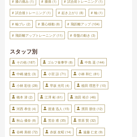
膝の痛み
(1)
膝痛
(1)
試合前トレーニング
(1)
試合後トレーニング
(1)
起き上がり
(8)
軸
(1)
軸ブレ
(2)
重心移動
(8)
飛距離アップ
(104)
飛距離アップトレーニング
(11)
骨盤の動き
(3)
スタッフ別
その他
(187)
ゴルフ食事学
(8)
中島 遥
(144)
中嶋 健生
(3)
小宮 諒
(71)
小林 和仁
(81)
小林 彩佳
(28)
早坂 光司
(4)
植田 理恵子
(10)
橋本 潜
(2)
江澤 彬
(61)
池田 裕介
(46)
河西 孝佳
(4)
渡邊 迅人
(15)
濱田 朋佳
(12)
秋山 優奈
(8)
荒谷 甫
(35)
菅原 賢
(32)
谷崎 美樹
(72)
赤坂 友昭
(14)
遠藤 仁史
(9)