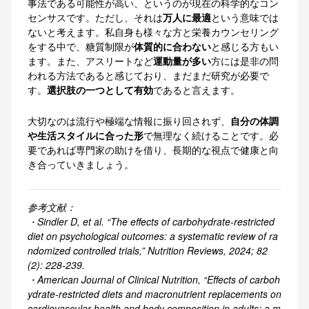
事法である可能性が高い、というのが現在の科学的なコン
センサスです。ただし、それは
万人に最適
という意味では
ないと考えます。私自身も様々な方と栄養カウンセリング
をする中で、糖質制限が
体質的に合わない
と感じる方もい
ます。また、アスリートなど
運動量が多い
方には是非の問
われる方法であると感じており、まだまだ研究が必要で
す。
選択肢の一つとして有効
であると言えます。
大切なのは流行や極端な情報に振り回されず、
自分の体調
や生活スタイルに合った形
で無理なく続けることです。必
要であれば専門家の助けを借り、長期的な視点で健康と向
き合っていきましょう。
参考文献：
・Sindler D, et al. “The effects of carbohydrate-restricted
diet on psychological outcomes: a systematic review of ra
ndomized controlled trials,” Nutrition Reviews, 2024; 82
(2): 228-239.
・American Journal of Clinical Nutrition, “Effects of carboh
ydrate-restricted diets and macronutrient replacements on
cardiovascular health and body composition in adults: a m