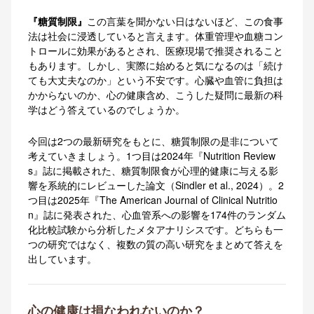
『糖質制限』
この言葉を聞かない日はないほど、この食事
法は社会に浸透していると言えます。体重管理や血糖コン
トロールに効果があるとされ、医療現場で推奨されること
もあります。しかし、実際に始めると気になるのは「続け
ても大丈夫なのか」という不安です。心臓や血管に負担は
かからないのか、心の健康含め、こうした疑問に最新の科
学はどう答えているのでしょうか。
今回は2つの最新研究をもとに、糖質制限の是非について
考えていきましょう。1つ目は2024年『Nutrition Review
s』誌に掲載された、糖質制限食が心理的健康に与える影
響を系統的にレビューした論文（Sindler et al., 2024）。2
つ目は2025年『The American Journal of Clinical Nutritio
n』誌に発表された、心血管系への影響を174件のランダム
化比較試験から分析したメタアナリシスです。どちらも一
つの研究ではなく、複数の質の高い研究をまとめて答えを
出しています。
心の健康は損なわれないのか？