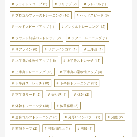
フライトスコープ
(2)
フリップ
(2)
フレイル
(1)
プロゴルファーのトレーニング
(16)
ヘッドスピード
(6)
ヘッドスピードアップ
(1)
メンタルトレーニング
(12)
ラウンド前後のストレッチ
(2)
ラダートレーニング
(1)
リアライン
(6)
リアラインコア
(1)
上半身
(1)
上半身の柔軟性アップ
(16)
上半身ストレッチ
(13)
上半身トレーニング
(13)
下半身の柔軟性アップ
(4)
下半身ストレッチ
(10)
下半身トレーニング
(31)
下半身リード
(2)
乗り感
(1)
体幹
(2)
体幹トレーニング
(48)
体重移動
(8)
全身ゴルフトレーニング
(5)
分厚いインパクト
(1)
分離
(2)
前傾キープ
(2)
可動域向上
(1)
右膝
(1)