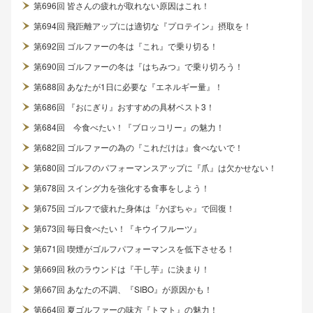
第696回 皆さんの疲れが取れない原因はこれ！
第694回 飛距離アップには適切な『プロテイン』摂取を！
第692回 ゴルファーの冬は『これ』で乗り切る！
第690回 ゴルファーの冬は『はちみつ』で乗り切ろう！
第688回 あなたが1日に必要な『エネルギー量』！
第686回 『おにぎり』おすすめの具材ベスト3！
第684回 今食べたい！『ブロッコリー』の魅力！
第682回 ゴルファーの為の『これだけは』食べないで！
第680回 ゴルフのパフォーマンスアップに『爪』は欠かせない！
第678回 スイング力を強化する食事をしよう！
第675回 ゴルフで疲れた身体は『かぼちゃ』で回復！
第673回 毎日食べたい！『キウイフルーツ』
第671回 喫煙がゴルフパフォーマンスを低下させる！
第669回 秋のラウンドは『干し芋』に決まり！
第667回 あなたの不調、『SIBO』が原因かも！
第664回 夏ゴルファーの味方『トマト』の魅力！