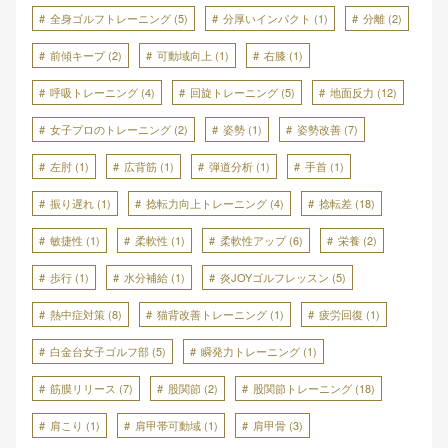
全身ゴルフトレーニング
(5)
分厚いインパクト
(1)
分離
(2)
前傾キープ
(2)
可動域向上
(1)
右膝
(1)
呼吸トレーニング
(4)
回旋トレーニング
(5)
地面反力
(12)
女子プロのトレーニング
(2)
姿勢
(1)
姿勢改善
(7)
左肘
(1)
広背筋
(1)
弾道分析
(1)
手首
(1)
振り遅れ
(1)
捻転力向上トレーニング
(4)
捻転差
(18)
敏捷性
(1)
柔軟性
(1)
柔軟性アップ
(6)
栄養
(2)
歩行
(1)
水分補給
(1)
炎JOYゴルフレッスン
(5)
熱中症対策
(8)
猫背改善トレーニング
(1)
疲労回復
(1)
白金台女子ゴルフ部
(5)
瞬発力トレーニング
(1)
筋膜リリース
(7)
股関節
(2)
股関節トレーニング
(18)
肩こり
(1)
肩甲帯可動域
(1)
肩甲骨
(3)