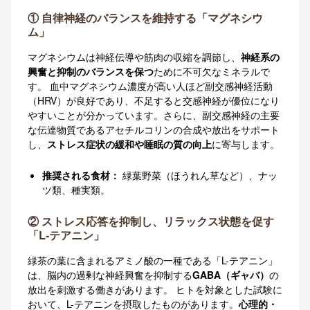
① 自律神経のバランスを維持する「マグネシウ
ム」
マグネシウムは神経伝導や筋肉の収縮を調節し、
神経系の
興奮と抑制のバランスを保つ
ために不可欠なミネラルで
す
。 血中マグネシウム濃度が高い人ほど副交感神経活動
（HRV）が良好であり、不足すると交感神経が優位になり
やすいことが分かっています
。さらに、副交感神経の主要
な伝達物質であるアセチルコリンの合成や放出をサポート
し、
ストレス症状の緩和や睡眠の質の向上
に寄与します
。
推奨される食材：
緑葉野菜（ほうれん草など）、ナッ
ツ類、種実類
。
② ストレス応答を抑制し、リラックス状態を促す
「L-テアニン」
緑茶の葉に含まれるアミノ酸の一種である「L-テアニン」
は、脳内の過剰な神経興奮を抑制する
GABA（ギャバ）
の
放出を刺激する働きがあります
。 ヒトを対象とした試験に
おいて、L-テアニンを摂取したものがあります。
心理的・