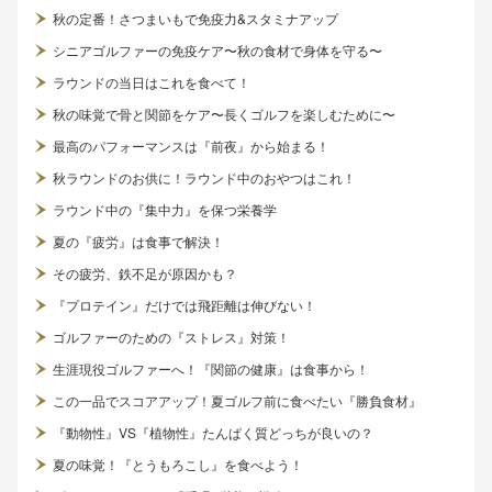
秋の定番！さつまいもで免疫力&スタミナアップ
シニアゴルファーの免疫ケア〜秋の食材で身体を守る〜
ラウンドの当日はこれを食べて！
秋の味覚で骨と関節をケア〜長くゴルフを楽しむために〜
最高のパフォーマンスは『前夜』から始まる！
秋ラウンドのお供に！ラウンド中のおやつはこれ！
ラウンド中の『集中力』を保つ栄養学
夏の『疲労』は食事で解決！
その疲労、鉄不足が原因かも？
『プロテイン』だけでは飛距離は伸びない！
ゴルファーのための『ストレス』対策！
生涯現役ゴルファーへ！『関節の健康』は食事から！
この一品でスコアアップ！夏ゴルフ前に食べたい『勝負食材』
『動物性』VS『植物性』たんぱく質どっちが良いの？
夏の味覚！『とうもろこし』を食べよう！