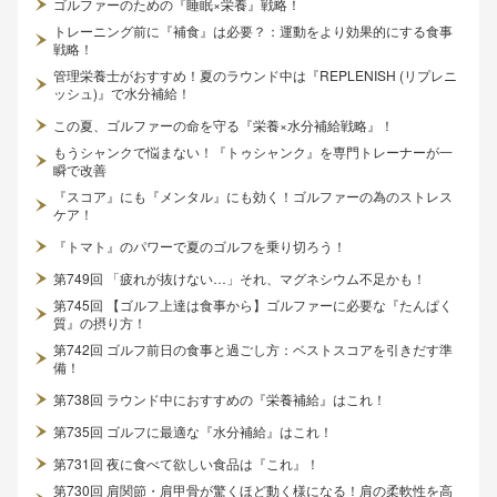
ゴルファーのための『睡眠×栄養』戦略！
トレーニング前に『補食』は必要？：運動をより効果的にする食事
戦略！
管理栄養士がおすすめ！夏のラウンド中は『REPLENISH (リプレニ
ッシュ)』で水分補給！
この夏、ゴルファーの命を守る『栄養×水分補給戦略』！
もうシャンクで悩まない！『トゥシャンク』を専門トレーナーが一
瞬で改善
『スコア』にも『メンタル』にも効く！ゴルファーの為のストレス
ケア！
『トマト』のパワーで夏のゴルフを乗り切ろう！
第749回 「疲れが抜けない…」それ、マグネシウム不足かも！
第745回 【ゴルフ上達は食事から】ゴルファーに必要な『たんぱく
質』の摂り方！
第742回 ゴルフ前日の食事と過ごし方：ベストスコアを引きだす準
備！
第738回 ラウンド中におすすめの『栄養補給』はこれ！
第735回 ゴルフに最適な『水分補給』はこれ！
第731回 夜に食べて欲しい食品は『これ』！
第730回 肩関節・肩甲骨が驚くほど動く様になる！肩の柔軟性を高