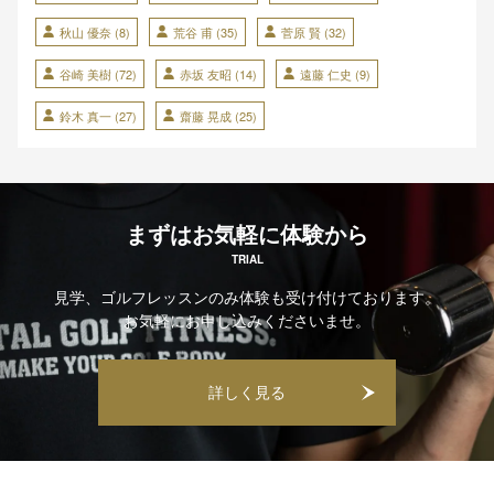
秋山 優奈
(8)
荒谷 甫
(35)
菅原 賢
(32)
谷崎 美樹
(72)
赤坂 友昭
(14)
遠藤 仁史
(9)
鈴木 真一
(27)
齋藤 晃成
(25)
まずはお気軽に体験から
TRIAL
見学、ゴルフレッスンのみ体験も受け付けております。
お気軽にお申し込みくださいませ。
詳しく見る