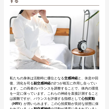
する
私たちの身体は活動時に優位となる
交感神経
と、休息や回
復、消化を司る
副交感神経
の2つが相互に作用し合ってい
ます。この両者のバランスを調整することで、体内の
環境
を一定に保っています。これらの神経を直接計測すること
は困難ですが、
バランスを評価する指標として
心拍変動
（HRV）
が用いられます。この心拍変動が良好な状態に保
たれている（＝
副交感神経
の活動が適度に含まれている）