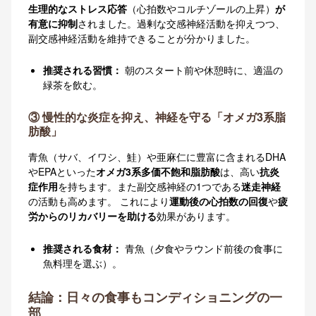
生理的なストレス応答
（心拍数やコルチゾールの上昇）
が
有意に抑制
されました。過剰な交感神経活動を抑えつつ、
副交感神経活動を維持できることが分かりました。
推奨される習慣：
朝のスタート前や休憩時に、適温の
緑茶を飲む
。
③ 慢性的な炎症を抑え、神経を守る「オメガ3系脂
肪酸」
青魚（サバ、イワシ、鮭）や亜麻仁に豊富に含まれるDHA
やEPAといった
オメガ3系多価不飽和脂肪酸
は、高い
抗炎
症作用
を持ちます。また副交感神経の1つである
迷走神経
の活動も高めます
。 これにより
運動後の心拍数の回復
や
疲
労からのリカバリーを助ける
効果があります
。
推奨される食材：
青魚（夕食やラウンド前後の食事に
魚料理を選ぶ）
。
結論：日々の食事もコンディショニングの一
部