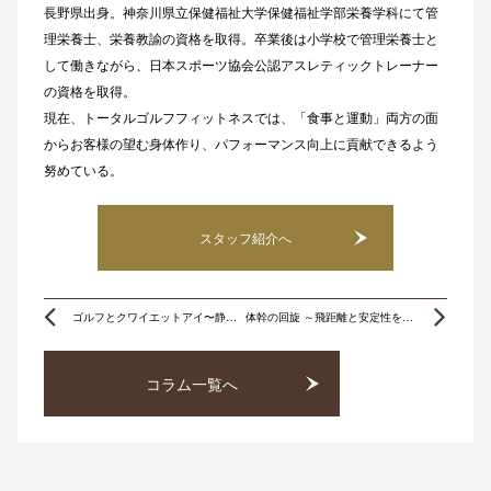
長野県出身。神奈川県立保健福祉大学保健福祉学部栄養学科にて管
理栄養士、栄養教諭の資格を取得。卒業後は小学校で管理栄養士と
して働きながら、日本スポーツ協会公認アスレティックトレーナー
の資格を取得。
現在、トータルゴルフフィットネスでは、「食事と運動」両方の面
からお客様の望む身体作り、パフォーマンス向上に貢献できるよう
努めている。
スタッフ紹介へ
Prev
Ne
ゴルフとクワイエットアイ〜静かな視線がパフォーマンスを変える〜
体幹の回旋 ～飛距離と安定性を高める身体づくり～
コラム一覧へ