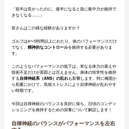
「前半は良かったのに、後半になると急に集中力が維持で
きなくなる……」
皆さんはこの様な経験がありますか？
ゴルフは4〜5時間以上にわたり、体のパフォーマンスだけ
でなく、
精神的なコントロール
を維持する必要がありま
す。
このようなパフォーマンスの低下は、単なる体力の衰えや
技術不足だけが原因とは言えません。
身体の恒常性を維持
する
自律神経系（ANS）の乱れ
も影響します。
特に梅雨か
ら初夏にかけて、気候ストレスにより自律神経が乱れやす
い時期です
。
今回は自律神経のバランスを良好に保ち、日頃のコンディ
ショニングを維持するための栄養について解説します！
自律神経のバランスがパフォーマンスを左右