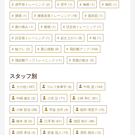
肩甲骨トレーニング
(2)
背中
(1)
胸椎
(1)
胸郭
(1)
腰痛
(1)
腰痛改善トレーニング
(18)
腹斜筋
(1)
膝の痛み
(1)
膝痛
(1)
試合前トレーニング
(1)
試合後トレーニング
(1)
起き上がり
(8)
軸
(1)
軸ブレ
(2)
重心移動
(8)
飛距離アップ
(104)
飛距離アップトレーニング
(11)
骨盤の動き
(3)
スタッフ別
その他
(187)
ゴルフ食事学
(8)
中島 遥
(144)
中嶋 健生
(3)
小宮 諒
(71)
小林 和仁
(81)
小林 彩佳
(28)
早坂 光司
(4)
植田 理恵子
(10)
橋本 潜
(2)
江澤 彬
(61)
池田 裕介
(46)
河西 孝佳
(4)
渡邊 迅人
(15)
濱田 朋佳
(12)