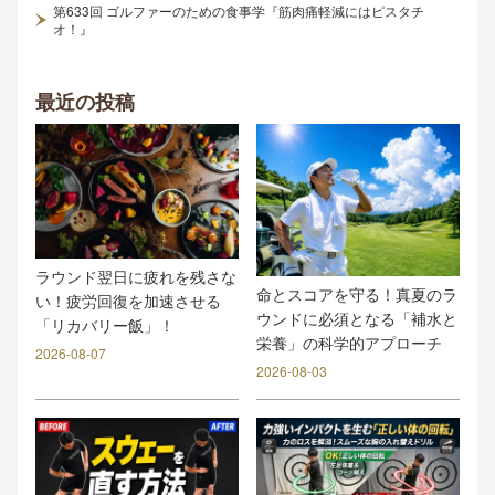
第633回 ゴルファーのための食事学『筋肉痛軽減にはピスタチ
オ！』
最近の投稿
ラウンド翌日に疲れを残さな
命とスコアを守る！真夏のラ
い！疲労回復を加速させる
ウンドに必須となる「補水と
「リカバリー飯」！
栄養」の科学的アプローチ
2026-08-07
2026-08-03