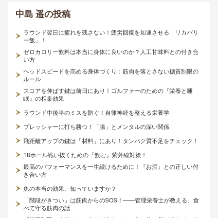
中島 遥
の投稿
ラウンド翌日に疲れを残さない！疲労回復を加速させる「リカバリ
ー飯」！
ゼロカロリー飲料は本当に身体に良いのか？人工甘味料との付き合
い方
ヘッドスピードを高める身体づくり：筋肉を落とさない糖質制限の
ルール
スコアを伸ばす鍵は前日にあり！ゴルファーのための『栄養と睡
眠』の相乗効果
ラウンド中後半のミスを防ぐ！自律神経を整える栄養学
プレッシャーに打ち勝つ！「腸」とメンタルの深い関係
飛距離アップの鍵は「材料」にあり！タンパク質不足をチェック！
18ホール戦い抜くための『飲む』紫外線対策！
最高のパフォーマンスを一生続けるために！『お酒』との正しい付
き合い方
魚の本当の効果、知っていますか？
「階段がきつい」は筋肉からのSOS！——管理栄養士が教える、食
べて守る筋肉の話