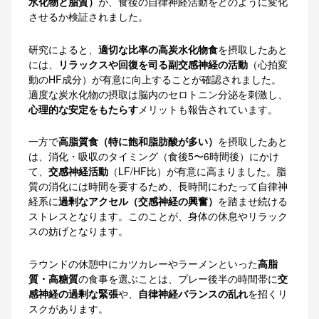
水化物と脂質）
が、食後の自律神経活動をどのように変化
させるか検証されました
。
研究によると、
適切な比率の高炭水化物食
を摂取したあと
には、
リラックスや回復を司る副交感神経の活動
（心拍変
動のHF成分）が有意に向上することが確認されました
。
適度な炭水化物の摂取は脳内のセロトニン分泌を刺激し、
心理的な安定をもたらす
メリットも報告されています
。
一方で
高脂質食（特に飽和脂肪酸が多い）
を摂取したあと
は、消化・吸収のタイミング（食後5〜6時間後）にかけ
て、
交感神経活動
（LF/HF比）が有意に高まりました。
脂
質の消化には時間を要するため、長時間にわたって自律神
経系に
過剰なアクセル（交感神経の興奮）
を踏ませ続ける
ストレスとなります。このことが、身体の休息やリラック
スの妨げとなります。
ラウンドの休憩中にカツカレーやラーメンといった
高脂
質・高糖質
の食事を選ぶことは、プレー後半の時間帯に
交
感神経の過剰な緊張
や、
自律神経バランスの乱れ
を招くリ
スクがあります。