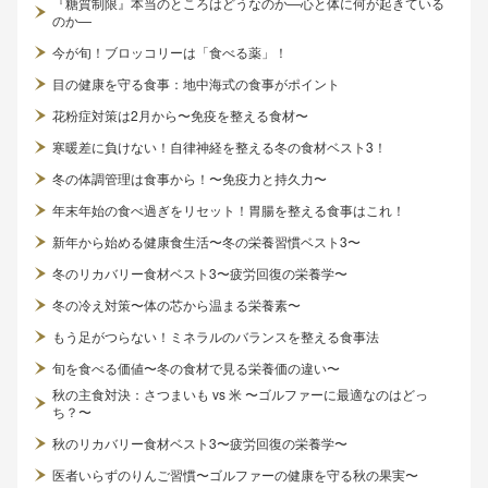
『糖質制限』本当のところはどうなのか—心と体に何が起きている
のか—
今が旬！ブロッコリーは「食べる薬」！
目の健康を守る食事：地中海式の食事がポイント
花粉症対策は2月から〜免疫を整える食材〜
寒暖差に負けない！自律神経を整える冬の食材ベスト3！
冬の体調管理は食事から！〜免疫力と持久力〜
年末年始の食べ過ぎをリセット！胃腸を整える食事はこれ！
新年から始める健康食生活〜冬の栄養習慣ベスト3〜
冬のリカバリー食材ベスト3〜疲労回復の栄養学〜
冬の冷え対策〜体の芯から温まる栄養素〜
もう足がつらない！ミネラルのバランスを整える食事法
旬を食べる価値〜冬の食材で見る栄養価の違い〜
秋の主食対決：さつまいも vs 米 〜ゴルファーに最適なのはどっ
ち？〜
秋のリカバリー食材ベスト3〜疲労回復の栄養学〜
医者いらずのりんご習慣〜ゴルファーの健康を守る秋の果実〜