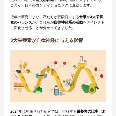
ことが、日々のコンディショニングに直結します。
近年の研究により、私たちが普段口にする
食事
や
3大栄養
素のバランス
が、これらが
自律神経系の活動
をダイレクト
に変化させることが分かってきました
。
3大栄養素が自律神経に与える影響
2024年に発表された研究では、摂取する
栄養素の比率（炭