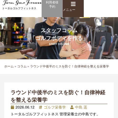
メ
利用者様
内
予約
ニ
トータルゴルフフィットネス
容
メニュー
ュ
を
ー
ス
キ
スタッフコラム
ッ
「ゴルフボディを作る」
プ
STAFF COLUMN
ホーム
»
コラム
»
ラウンド中後半のミスを防ぐ！自律神経を整える栄養学
ラウンド中後半のミスを防ぐ！自律神経
を整える栄養学
2026.06.12
ゴルフ栄養学
中島 遥
トータルゴルフフィットネス 管理栄養士の中島です。